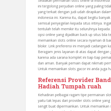
Sediakan permainan slots online di indonesia
ini tergolong perjudian online yang paling ti
yang terkait dengan judi udah dirapikan dala
indonesia ini. Karena itu, dapat begitu banyak
semisal penyegelan kepada situs intinya. Ingat
tentulah telah memikir itu seluruhnya kepada p
opsi online yang dijadikan back up situs bila 
memainkan slots online secara nyaman di banda
blokir. Link preferensi ini menjadi cadangan 
Beragam jenis layanan di atas dapat dengan ga
karena ada sarana komplet ini tiap-tiap pema
dan aman. Banyak pemain dapat nikmati perma
Untuk memainkan slots gacor ini anda juga ha
Referensi Provider Band
Hadiah Tumpah ruah
Kehadiran pelbagai ragam tipe permainan sl
yaitu tak lepas dari provider slots online y
sengit buat dipermainkan. Untuk memainkan sl