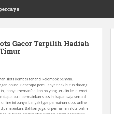
rpercaya
ts Gacor Terpilih Hadiah
 Timur
an slots kembali tenar di kelompok pemain.
engan online. Beberapa pemujanya tidak butuh datang
ni, hanya memanfaatkan hp yang terjalin ke internet
dapat pula permainkan slots ini kapan saja serta di
nline ini punyai banyak type permainan slots online
dipermainkan. Bahkan juga, di permainan slots online