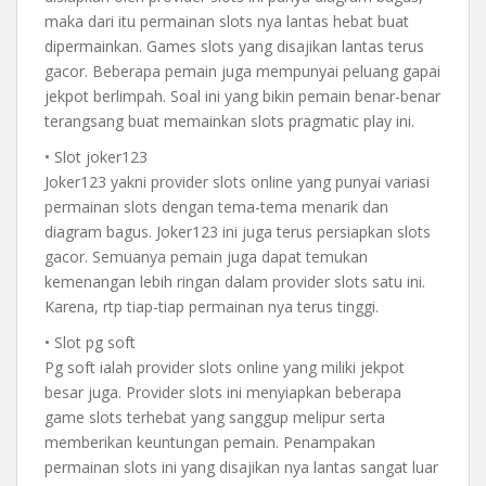
maka dari itu permainan slots nya lantas hebat buat
dipermainkan. Games slots yang disajikan lantas terus
gacor. Beberapa pemain juga mempunyai peluang gapai
jekpot berlimpah. Soal ini yang bikin pemain benar-benar
terangsang buat memainkan slots pragmatic play ini.
• Slot joker123
Joker123 yakni provider slots online yang punyai variasi
permainan slots dengan tema-tema menarik dan
diagram bagus. Joker123 ini juga terus persiapkan slots
gacor. Semuanya pemain juga dapat temukan
kemenangan lebih ringan dalam provider slots satu ini.
Karena, rtp tiap-tiap permainan nya terus tinggi.
• Slot pg soft
Pg soft ialah provider slots online yang miliki jekpot
besar juga. Provider slots ini menyiapkan beberapa
game slots terhebat yang sanggup melipur serta
memberikan keuntungan pemain. Penampakan
permainan slots ini yang disajikan nya lantas sangat luar