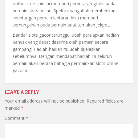
online, free spin ini memberi perputaran gratis pada
pemain slots online. Spek ini sangatlah memberikan
keuntungan pemain lantaran bisa memberi
kemungkinan pada pemain buat temukan jekpot.
Bandar slots gacor terunggul udah persiapkan hadiah
banyak yang dapat diterima oleh pemain secara
gampang. Hadiah-hadiah itu udah dijelaskan
sebelumnya. Dengan mendapat hadiah ini seluruh
pemain akan berasa bahagia permainkan slots online
gacor ini.
LEAVE A REPLY
Your email address will not be published.
Required fields are
marked
*
Comment
*