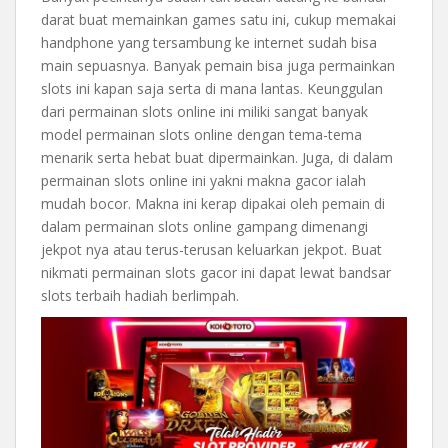
darat buat memainkan games satu ini, cukup memakai
handphone yang tersambung ke internet sudah bisa
main sepuasnya. Banyak pemain bisa juga permainkan
slots ini kapan saja serta di mana lantas. Keunggulan
dari permainan slots online ini miliki sangat banyak
model permainan slots online dengan tema-tema
menarik serta hebat buat dipermainkan. Juga, di dalam
permainan slots online ini yakni makna gacor ialah
mudah bocor. Makna ini kerap dipakai oleh pemain di
dalam permainan slots online gampang dimenangi
jekpot nya atau terus-terusan keluarkan jekpot. Buat
nikmati permainan slots gacor ini dapat lewat bandsar
slots terbaih hadiah berlimpah.