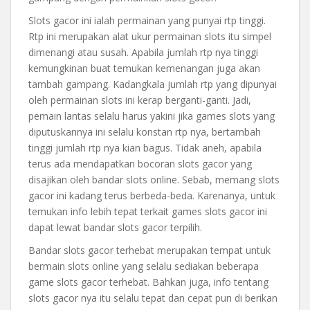
Slots gacor ini ialah permainan yang punyai rtp tinggi.
Rtp ini merupakan alat ukur permainan slots itu simpel
dimenangi atau susah. Apabila jumlah rtp nya tinggi
kemungkinan buat temukan kemenangan juga akan
tambah gampang. Kadangkala jumlah rtp yang dipunyai
oleh permainan slots ini kerap berganti-ganti. Jadi,
pemain lantas selalu harus yakini jika games slots yang
diputuskannya ini selalu konstan rtp nya, bertambah
tinggi jumlah rtp nya kian bagus. Tidak aneh, apabila
terus ada mendapatkan bocoran slots gacor yang
disajikan oleh bandar slots online. Sebab, memang slots
gacor ini kadang terus berbeda-beda. Karenanya, untuk
temukan info lebih tepat terkait games slots gacor ini
dapat lewat bandar slots gacor terpilih.
Bandar slots gacor terhebat merupakan tempat untuk
bermain slots online yang selalu sediakan beberapa
game slots gacor terhebat. Bahkan juga, info tentang
slots gacor nya itu selalu tepat dan cepat pun di berikan