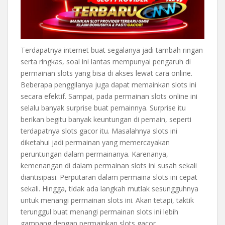
Terdapatnya internet buat segalanya jadi tambah ringan
serta ringkas, soal ini lantas mempunyai pengaruh di
permainan slots yang bisa di akses lewat cara online.
Beberapa penggilanya juga dapat memainkan slots ini
secara efektif. Sampai, pada permainan slots online ini
selalu banyak surprise buat pemainnya. Surprise itu
berikan begitu banyak keuntungan di pemain, seperti
terdapatnya slots gacor itu. Masalahnya slots ini
diketahui jadi permainan yang memercayakan
peruntungan dalam permainanya. Karenanya,
kemenangan di dalam permainan slots ini susah sekali
diantisipasi. Perputaran dalam permaina slots ini cepat
sekali. Hingga, tidak ada langkah mutlak sesungguhnya
untuk menangi permainan slots ini. Akan tetapi, taktik
terunggul buat menangi permainan slots ini lebih
gampang dengan permainkan slots gacor.