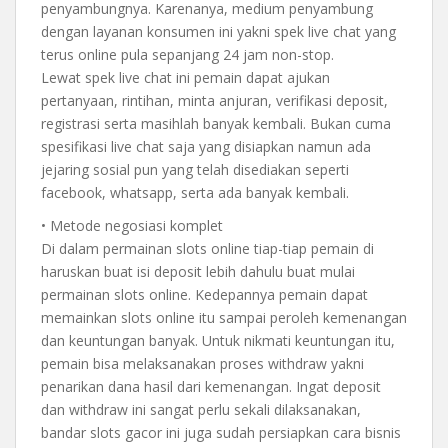
penyambungnya. Karenanya, medium penyambung
dengan layanan konsumen ini yakni spek live chat yang
terus online pula sepanjang 24 jam non-stop.
Lewat spek live chat ini pemain dapat ajukan
pertanyaan, rintihan, minta anjuran, verifikasi deposit,
registrasi serta masihlah banyak kembali. Bukan cuma
spesifikasi live chat saja yang disiapkan namun ada
jejaring sosial pun yang telah disediakan seperti
facebook, whatsapp, serta ada banyak kembali.
• Metode negosiasi komplet
Di dalam permainan slots online tiap-tiap pemain di
haruskan buat isi deposit lebih dahulu buat mulai
permainan slots online. Kedepannya pemain dapat
memainkan slots online itu sampai peroleh kemenangan
dan keuntungan banyak. Untuk nikmati keuntungan itu,
pemain bisa melaksanakan proses withdraw yakni
penarikan dana hasil dari kemenangan. Ingat deposit
dan withdraw ini sangat perlu sekali dilaksanakan,
bandar slots gacor ini juga sudah persiapkan cara bisnis