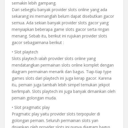
semakin lebih gampang.
Dari sebegitu banyak provider slots online yang ada
sekarang ini memanglah belum dapat disebutkan gacor
semua. Ada sekian banyak provider slots gacor yang
menyiapkan beberapa game slots gacor serta ringan
menang. Sebab itu, berikut ini rujukan provider slots
gacor sebagaimana berikut :
• Slot playtech
Slots playtech ialah provider slots online yang
mendatangkan permainan slots online komplet dengan
diagram permainan menarik dan bagus. Tiap-tiap type
games slots dari playtech ini juga kerap gacor. Karena
itu, pemain juga tambah lebih simpel temukan jekpot
berlimpah. Slots playtech ini juga banyak dimainkan oleh
pemain golongan muda.
• Slot pragmatic play
Pragmatic play yaitu provider slots terpopuler di
golongan pemain. Seluruh permainan slots yan
disiapkan oleh provider slots ini punya diagram bagus,