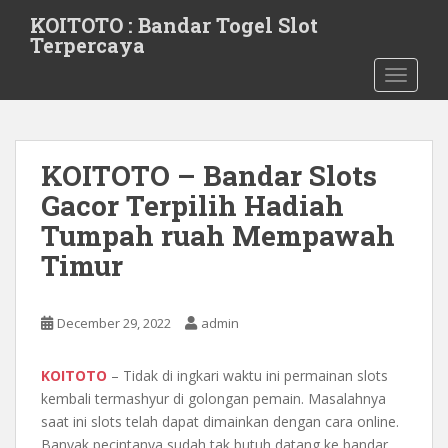
S
KOITOTO : Bandar Togel Slot
k
Terpercaya
i
TOGGLE
p
t
o
m
KOITOTO – Bandar Slots
a
i
Gacor Terpilih Hadiah
n
Tumpah ruah Mempawah
c
Timur
o
n
t
December 29, 2022
admin
e
n
KOITOTO
– Tidak di ingkari waktu ini permainan slots
t
kembali termashyur di golongan pemain. Masalahnya
saat ini slots telah dapat dimainkan dengan cara online.
Banyak pecintanya sudah tak butuh datang ke bandar