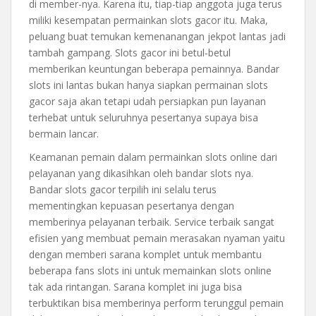
di member-nya. Karena itu, tiap-tiap anggota juga terus
miliki kesempatan permainkan slots gacor itu. Maka,
peluang buat temukan kemenanangan jekpot lantas jadi
tambah gampang. Slots gacor ini betul-betul
memberikan keuntungan beberapa pemainnya. Bandar
slots ini lantas bukan hanya siapkan permainan slots
gacor saja akan tetapi udah persiapkan pun layanan
terhebat untuk seluruhnya pesertanya supaya bisa
bermain lancar.
Keamanan pemain dalam permainkan slots online dari
pelayanan yang dikasihkan oleh bandar slots nya.
Bandar slots gacor terpilih ini selalu terus
mementingkan kepuasan pesertanya dengan
memberinya pelayanan terbaik. Service terbaik sangat
efisien yang membuat pemain merasakan nyaman yaitu
dengan memberi sarana komplet untuk membantu
beberapa fans slots ini untuk memainkan slots online
tak ada rintangan. Sarana komplet ini juga bisa
terbuktikan bisa memberinya perform terunggul pemain