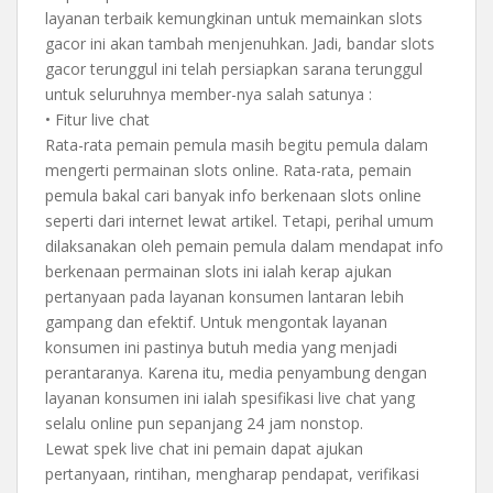
layanan terbaik kemungkinan untuk memainkan slots
gacor ini akan tambah menjenuhkan. Jadi, bandar slots
gacor terunggul ini telah persiapkan sarana terunggul
untuk seluruhnya member-nya salah satunya :
• Fitur live chat
Rata-rata pemain pemula masih begitu pemula dalam
mengerti permainan slots online. Rata-rata, pemain
pemula bakal cari banyak info berkenaan slots online
seperti dari internet lewat artikel. Tetapi, perihal umum
dilaksanakan oleh pemain pemula dalam mendapat info
berkenaan permainan slots ini ialah kerap ajukan
pertanyaan pada layanan konsumen lantaran lebih
gampang dan efektif. Untuk mengontak layanan
konsumen ini pastinya butuh media yang menjadi
perantaranya. Karena itu, media penyambung dengan
layanan konsumen ini ialah spesifikasi live chat yang
selalu online pun sepanjang 24 jam nonstop.
Lewat spek live chat ini pemain dapat ajukan
pertanyaan, rintihan, mengharap pendapat, verifikasi