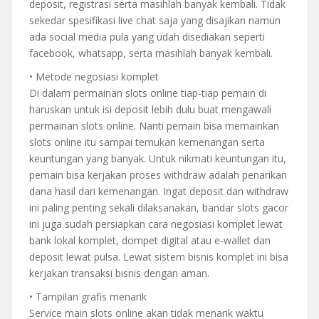
deposit, registrasi serta masihlah banyak kembali. Tidak
sekedar spesifikasi live chat saja yang disajikan namun
ada social media pula yang udah disediakan seperti
facebook, whatsapp, serta masihlah banyak kembali.
• Metode negosiasi komplet
Di dalam permainan slots online tiap-tiap pemain di
haruskan untuk isi deposit lebih dulu buat mengawali
permainan slots online. Nanti pemain bisa memainkan
slots online itu sampai temukan kemenangan serta
keuntungan yang banyak. Untuk nikmati keuntungan itu,
pemain bisa kerjakan proses withdraw adalah penarikan
dana hasil dari kemenangan. Ingat deposit dan withdraw
ini paling penting sekali dilaksanakan, bandar slots gacor
ini juga sudah persiapkan cara negosiasi komplet lewat
bank lokal komplet, dompet digital atau e-wallet dan
deposit lewat pulsa. Lewat sistem bisnis komplet ini bisa
kerjakan transaksi bisnis dengan aman.
• Tampilan grafis menarik
Service main slots online akan tidak menarik waktu