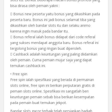
bisa dirasa oleh pemain yakni :
 Bonus new peserta yaitu bonus yang dikasihkan pada
peserta baru. Bonus ini jadi bonus selamat tiba yang
dikasihkan oleh bandar slots itu dan selaku animo
karena ingin masuk pada bandar itu.
 Bonus referal ialah bonus didapat dari code referal
yang sukses mendapat anggota baru. Bonus referal ini
tergolong bonus yang ringan buat diperoleh.
 Cashback adalah keuntungan yang paling diidamkan
oleh pemain. Cuma pemain mujur saja yang dapat
temukan cashback ini.
• Free spin
Free spin ialah spesifikasi yang berada di permainan
slots online, free spin ini berikan perputaran gratis di
pemain slots online. Spesifikasi ini sangatlah beri
keuntungan pemain sebab bisa berikan kesempatan
pada pemain buat temukan jekpot.
Bandar slots gacor terbaik telah persiapkan hadiah