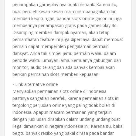
penampakan gameplay nya tidak menarik. Karena itu,
buat peroleh kesan-kesan main membahagiakan dan
memberi keuntungan, bandar slots online gacor ini juga
memberinya penampakan grafis pada games play 3d.
Disamping memberi dampak nyaman, akan tetapi
pemanfaatan feature ini juga dipercayai dapat membuat
pemain dapat memperoleh pengalaman bermain
dahsyat. Anda tak simpel jemu bermain walau dalam
periode waktu lumayan lama. Semuanya gabungan dari
monitor, audio terang dan ada banyak kembali akan
berikan permainan slots memberi kepuasan.
• Link alternative online
Menyiapkan permainan slots online di indonesia
pastinya sangatlah berefek, karena permainan slots ini
tergolong perjudian online yang paling tidak boleh di
indonesia. Apapun macam permainan yang terjalin
dengan judi udah dirapikan dalam undang-undang buat
ilegal dimainkan di negara indonesia ini. Karena itu, bakal
begitu banyak resiko yang bakal dirasa pada bandar