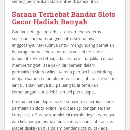
senang permainkan slots online di bandar itu.\
Sarana Terhebat Bandar Slots
Gacor Hadiah Banyak
Bandar slots gacor terbaik terus-menerus terus
sediakan sarana terunggul untuk seluruhnya
anggotanya. Maksudnya untuk mengundang perhatian
beberapa pemain buat memainkan slots online di
bandar itu. Akan tetapi, ada sarana ini tunjukkan dapat
mempertingkat rasa yakin diri pemain dalam
permainkan slots online. Karena pemain bisa ditolong
dengan sarana itu untuk memainkan slots online secara
lancar. Tidak hanya itu, peluang buat temukan
kemenangan lantas lebih simpel pun didapat.
Karena pemain dapat makin konsentrasi kembali pada
permainkan slots online ini di barengi dengan sarana
komplet itu. Sarana komplet ini memberinya keamanan
dan kelapangan pemain buat memainkan slots online.
Dapat dipikirkan bila dalam bandar slots itu tak ada