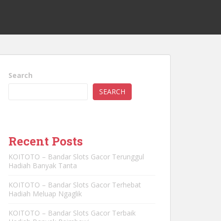
Search
SEARCH
Recent Posts
KOITOTO – Bandar Slots Gacor Terunggul
Hadiah Banyak Tanta
KOITOTO – Bandar Slots Gacor Terhebat
Hadiah Meluap Ngaglik
KOITOTO – Bandar Slots Gacor Terbaik