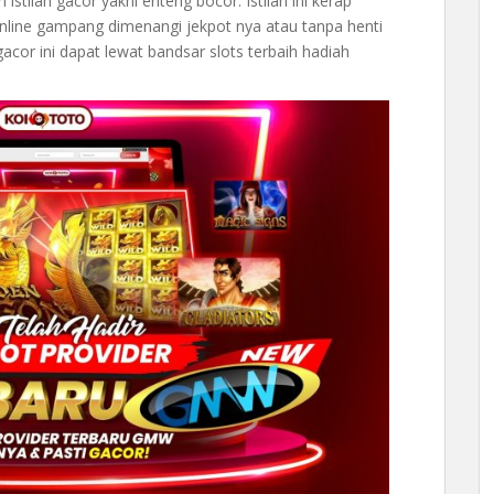
istilah gacor yakni enteng bocor. Istilah ini kerap
nline gampang dimenangi jekpot nya atau tanpa henti
acor ini dapat lewat bandsar slots terbaih hadiah