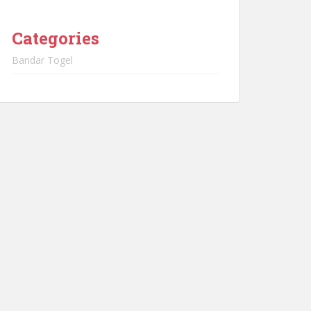
Categories
Bandar Togel