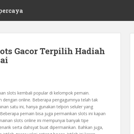
rpercaya
ts Gacor Terpilih Hadiah
ai
nan slots kembali popular di kelompok pemain.
kan dengan online. Beberapa pengagumnya telah tak
nan satu ini, hanya gunakan telpon seluler yang
. Beberapa pemain bisa juga permainkan slots ini kapan
mainan slots online ini mempunyai banyak tipe
narik serta dahsyat buat dipermainkan. Bahkan juga,