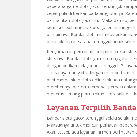
beberapa game slots gacor terunggul. Sampai, 
cepat pula di berikan pada anggotanya. Karen
permainkan slots gacor itu. Maka dari itu, 
semakin lebih ringan. Slots gacor ini sung
pemainnya. Bandar slots ini lantas bukan han
persiapkan pun sarana terunggul untuk selur
Kenyamanan pemain dalam permainkan slots o
slots nya. Bandar slots gacor terunggul ini
dengan berikan pelayanan terunggul. Pelaya
terasa nyaman yaitu dengan memberi sarana 
buat memainkan slots online tak ada rintangan
memberinya perform terhebat pemain dalam pe
menerus senang permainkan slots online di ba
Layanan Terpilih Banda
Bandar slots gacor terunggul selalu selalu m
Maksudnya untuk mencuri perhatian beberapa 
Akan tetapi, ada layanan ini memperlihatka