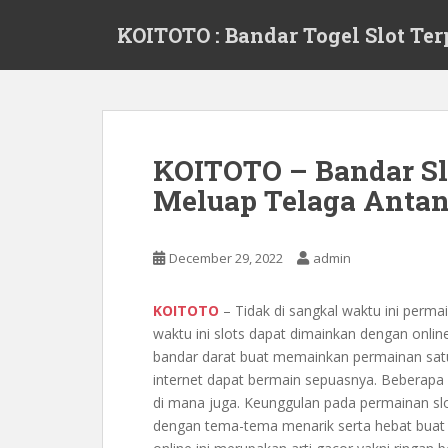
S
KOITOTO : Bandar Togel Slot Te
k
i
p
t
o
m
KOITOTO – Bandar Slo
a
Meluap Telaga Anta
i
n
c
December 29, 2022
admin
o
n
t
KOITOTO
– Tidak di sangkal waktu ini perma
e
waktu ini slots dapat dimainkan dengan onli
n
bandar darat buat memainkan permainan satu
t
internet dapat bermain sepuasnya. Beberapa p
di mana juga. Keunggulan pada permainan slots
dengan tema-tema menarik serta hebat buat 