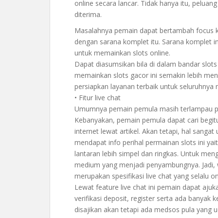
online secara lancar. Tidak hanya itu, peluan
diterima.
Masalahnya pemain dapat bertambah focus kem
dengan sarana komplet itu. Sarana komplet
untuk memainkan slots online.
Dapat diasumsikan bila di dalam bandar slots 
memainkan slots gacor ini semakin lebih menj
persiapkan layanan terbaik untuk seluruhnya 
• Fitur live chat
Umumnya pemain pemula masih terlampau pe
Kebanyakan, pemain pemula dapat cari begitu 
internet lewat artikel. Akan tetapi, hal san
mendapat info perihal permainan slots ini y
lantaran lebih simpel dan ringkas. Untuk me
medium yang menjadi penyambungnya. Jadi,
merupakan spesifikasi live chat yang selalu 
Lewat feature live chat ini pemain dapat aju
verifikasi deposit, register serta ada banyak 
disajikan akan tetapi ada medsos pula yang u