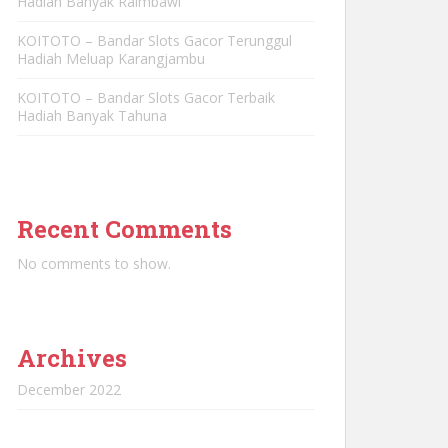
Hadiah Banyak Raimbawi
KOITOTO – Bandar Slots Gacor Terunggul
Hadiah Meluap Karangjambu
KOITOTO – Bandar Slots Gacor Terbaik
Hadiah Banyak Tahuna
Recent Comments
No comments to show.
Archives
December 2022