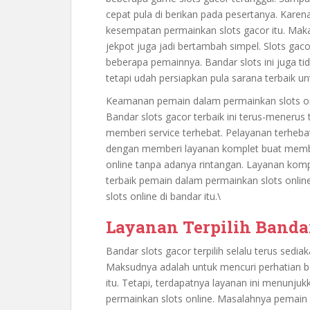
cepat pula di berikan pada pesertanya. Karena 
kesempatan permainkan slots gacor itu. Mak
jekpot juga jadi bertambah simpel. Slots ga
beberapa pemainnya. Bandar slots ini juga ti
tetapi udah persiapkan pula sarana terbaik 
Keamanan pemain dalam permainkan slots onli
Bandar slots gacor terbaik ini terus-mener
memberi service terhebat. Pelayanan terhe
dengan memberi layanan komplet buat memba
online tanpa adanya rintangan. Layanan kompl
terbaik pemain dalam permainkan slots onlin
slots online di bandar itu.\
Layanan Terpilih Banda
Bandar slots gacor terpilih selalu terus sedi
Maksudnya adalah untuk mencuri perhatian b
itu. Tetapi, terdapatnya layanan ini menunj
permainkan slots online. Masalahnya pemain 