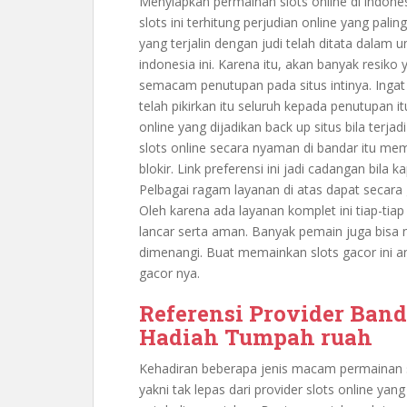
Menyiapkan permainan slots online di indone
slots ini terhitung perjudian online yang pal
yang terjalin dengan judi telah ditata dalam 
indonesia ini. Karena itu, akan banyak resiko
semacam penutupan pada situs intinya. Ingat i
telah pikirkan itu seluruh kepada penutupan itu
online yang dijadikan back up situs bila terj
slots online secara nyaman di bandar itu mema
blokir. Link preferensi ini jadi cadangan bila 
Pelbagai ragam layanan di atas dapat secara 
Oleh karena ada layanan komplet ini tiap-tia
lancar serta aman. Banyak pemain juga bisa 
dimenangi. Buat memainkan slots gacor ini and
gacor nya.
Referensi Provider Banda
Hadiah Tumpah ruah
Kehadiran beberapa jenis macam permainan 
yakni tak lepas dari provider slots online y