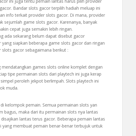
or ini juga tentu pemain lantas harus pilih provider
gacor. Bandar slots gacor terpilih hadiah meluap ini
info terkait provider slots gacor. Di mana, provider
yak sejumlah game slots gacor. Karenanya, banyak
kin cepat juga semakin lebih ringan.
ang ada sekarang belum dapat disebut gacor
or yang siapkan beberapa game slots gacor dan ringan
er slots gacor sebagaimana berikut :
yang mendatangkan games slots online komplet dengan
p tipe permainan slots dari playtech ini juga kerap
impel peroleh jekpot berlimpah. Slots playtech ini
pok muda.
er di kelompok pemain. Semua permainan slots yan
ram bagus, maka dari itu permainan slots nya lantas
disajikan lantas terus gacor. Beberapa pemain lantas
 ini yang membuat pemain benar-benar terbujuk untuk