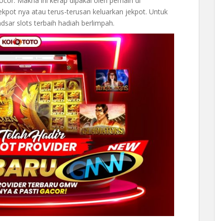
bocor. Makna ini kerap dipakai oleh pemain di
kpot nya atau terus-terusan keluarkan jekpot. Untuk
dsar slots terbaih hadiah berlimpah.