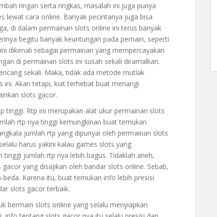
mbah ringan serta ringkas, masalah ini juga punya
es lewat cara online. Banyak pecintanya juga bisa
ga, di dalam permainan slots online ini terus banyak
erinya begitu banyak keuntungan pada pemain, seperti
s ini dikenali sebagai permainan yang mempercayakan
an di permainan slots ini susah sekali diramalkan.
kencang sekali. Maka, tidak ada metode mutlak
ni. Akan tetapi, kiat terhebat buat menangi
inkan slots gacor.
tp tinggi. Rtp ini merupakan alat ukur permainan slots
umlah rtp nya tinggi kemungkinan buat temukan
gkala jumlah rtp yang dipunyai oleh permainan slots
a selalu harus yakini kalau games slots yang
 tinggi jumlah rtp nya lebih bagus. Tidaklah aneh,
gacor yang disajikan oleh bandar slots online. Sebab,
beda. Karena itu, buat temukan info lebih presisi
ar slots gacor terbaik.
uk bermain slots online yang selalu menyiapkan
info tentang slots gacor nya itu selalu presisi dan