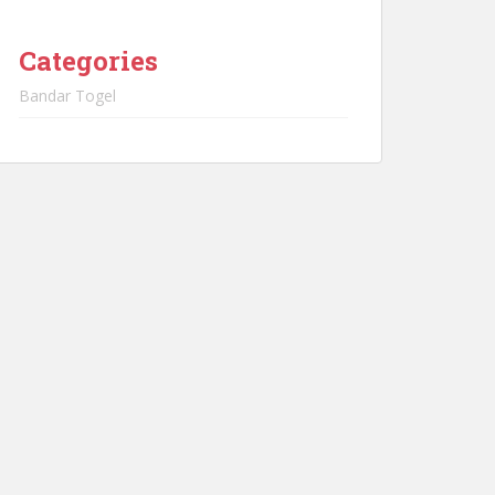
Categories
Bandar Togel