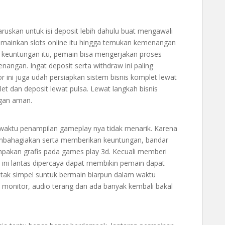
aruskan untuk isi deposit lebih dahulu buat mengawali
memainkan slots online itu hingga temukan kemenangan
 keuntungan itu, pemain bisa mengerjakan proses
nangan. Ingat deposit serta withdraw ini paling
or ini juga udah persiapkan sistem bisnis komplet lewat
let dan deposit lewat pulsa. Lewat langkah bisnis
ngan aman.
k waktu penampilan gameplay nya tidak menarik. Karena
mbahagiakan serta memberikan keuntungan, bandar
mpakan grafis pada games play 3d. Kecuali memberi
ini lantas dipercaya dapat membikin pemain dapat
ak simpel suntuk bermain biarpun dalam waktu
 monitor, audio terang dan ada banyak kembali bakal