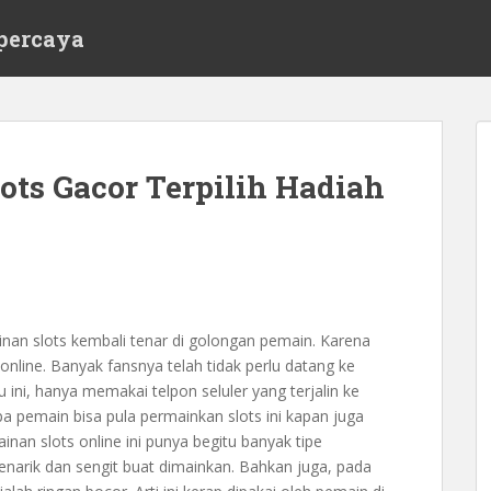
rpercaya
ts Gacor Terpilih Hadiah
inan slots kembali tenar di golongan pemain. Karena
online. Banyak fansnya telah tidak perlu datang ke
ni, hanya memakai telpon seluler yang terjalin ke
a pemain bisa pula permainkan slots ini kapan juga
nan slots online ini punya begitu banyak tipe
narik dan sengit buat dimainkan. Bahkan juga, pada