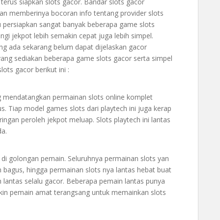
erus siapkan slots gacor. Bandar slots gacor
kan memberinya bocoran info tentang provider slots
alu persiapkan sangat banyak beberapa game slots
gi jekpot lebih semakin cepat juga lebih simpel.
ang ada sekarang belum dapat dijelaskan gacor
 yang sediakan beberapa game slots gacor serta simpel
ots gacor berikut ini :
ang mendatangkan permainan slots online komplet
 Tiap model games slots dari playtech ini juga kerap
ngan peroleh jekpot meluap. Slots playtech ini lantas
a.
er di golongan pemain. Seluruhnya permainan slots yan
am bagus, hingga permainan slots nya lantas hebat buat
n lantas selalu gacor. Beberapa pemain lantas punya
bikin pemain amat terangsang untuk memainkan slots