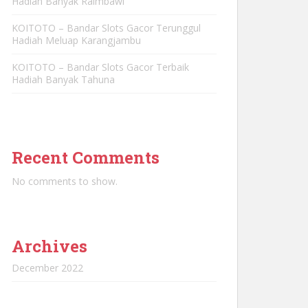
Hadiah Banyak Raimbawi
KOITOTO – Bandar Slots Gacor Terunggul
Hadiah Meluap Karangjambu
KOITOTO – Bandar Slots Gacor Terbaik
Hadiah Banyak Tahuna
Recent Comments
No comments to show.
Archives
December 2022