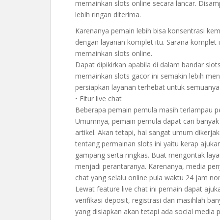
memainkan slots online secara lancar. Disam
lebih ringan diterima.
Karenanya pemain lebih bisa konsentrasi kemb
dengan layanan komplet itu. Sarana komplet
memainkan slots online.
Dapat dipikirkan apabila di dalam bandar slot
memainkan slots gacor ini semakin lebih menj
persiapkan layanan terhebat untuk semuanya
• Fitur live chat
Beberapa pemain pemula masih terlampau pe
Umumnya, pemain pemula dapat cari banyak inf
artikel. Akan tetapi, hal sangat umum diker
tentang permainan slots ini yaitu kerap ajuk
gampang serta ringkas. Buat mengontak laya
menjadi perantaranya. Karenanya, media pen
chat yang selalu online pula waktu 24 jam no
Lewat feature live chat ini pemain dapat aj
verifikasi deposit, registrasi dan masihlah ba
yang disiapkan akan tetapi ada social media 