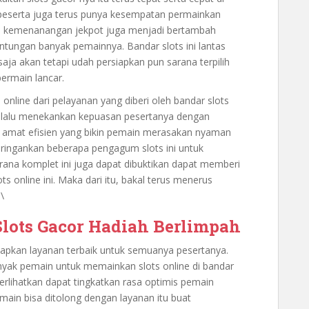
 peserta juga terus punya kesempatan permainkan
leh kemenanangan jekpot juga menjadi bertambah
untungan banyak pemainnya. Bandar slots ini lantas
aja akan tetapi udah persiapkan pun sarana terpilih
rmain lancar.
line dari pelayanan yang diberi oleh bandar slots
u selalu menekankan kepuasan pesertanya dengan
ul amat efisien yang bikin pemain merasakan nyaman
ingankan beberapa pengagum slots ini untuk
rana komplet ini juga dapat dibuktikan dapat memberi
s online ini. Maka dari itu, bakal terus menerus
\
Slots Gacor Hadiah Berlimpah
nyiapkan layanan terbaik untuk semuanya pesertanya.
yak pemain untuk memainkan slots online di bandar
perlihatkan dapat tingkatkan rasa optimis pemain
main bisa ditolong dengan layanan itu buat