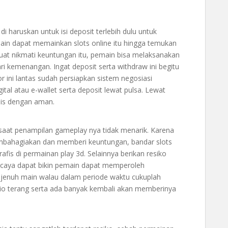
di haruskan untuk isi deposit terlebih dulu untuk
ain dapat memainkan slots online itu hingga temukan
at nikmati keuntungan itu, pemain bisa melaksanakan
ri kemenangan. Ingat deposit serta withdraw ini begitu
or ini lantas sudah persiapkan sistem negosiasi
tal atau e-wallet serta deposit lewat pulsa. Lewat
snis dengan aman.
 saat penampilan gameplay nya tidak menarik. Karena
mbahagiakan dan memberi keuntungan, bandar slots
afis di permainan play 3d. Selainnya berikan resiko
ercaya dapat bikin pemain dapat memperoleh
jenuh main walau dalam periode waktu cukuplah
dio terang serta ada banyak kembali akan memberinya