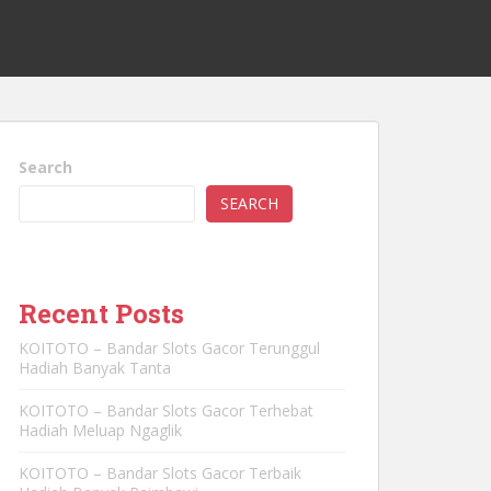
Search
SEARCH
Recent Posts
KOITOTO – Bandar Slots Gacor Terunggul
Hadiah Banyak Tanta
KOITOTO – Bandar Slots Gacor Terhebat
Hadiah Meluap Ngaglik
KOITOTO – Bandar Slots Gacor Terbaik