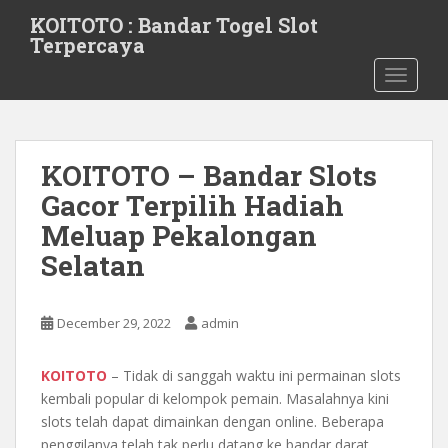
S
KOITOTO : Bandar Togel Slot
k
Terpercaya
i
TOGGLE
p
t
o
m
KOITOTO – Bandar Slots
a
i
Gacor Terpilih Hadiah
n
Meluap Pekalongan
c
Selatan
o
n
t
December 29, 2022
admin
e
n
KOITOTO
– Tidak di sanggah waktu ini permainan slots
t
kembali popular di kelompok pemain. Masalahnya kini
slots telah dapat dimainkan dengan online. Beberapa
penggilanya telah tak perlu datang ke bandar darat