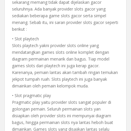
sekarang memang tidak dapat dijelaskan gacor
seluruhnya. Ada banyak provider slots gacor yang
sediakan beberapa game slots gacor serta simpel
menang. Sebab itu, ini saran provider slots gacor seperti
berikut :
• Slot playtech
Slots playtech yakni provider slots online yang
mendatangkan games slots online komplet dengan
diagram permainan menarik dan bagus. Tiap model
games slots dari playtech ini juga kerap gacor.
Karenanya, pemain lantas akan tambah ringan temukan
jekpot tumpah ruah. Slots playtech ini juga banyak
dimainkan oleh pemain kelompok muda.
• Slot pragmatic play
Pragmatic play yaitu provider slots sangat populer di
golongan pemain. Seluruh permainan slots yan
disiapkan oleh provider slots ini mempunyai diagram
bagus, hingga permainan slots nya lantas heboh buat
dimainkan. Games slots yang disajikan lantas selalu