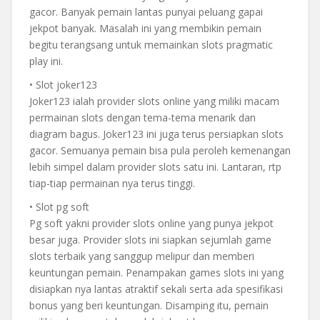
gacor. Banyak pemain lantas punyai peluang gapai
jekpot banyak. Masalah ini yang membikin pemain
begitu terangsang untuk memainkan slots pragmatic
play ini.
• Slot joker123
Joker123 ialah provider slots online yang miliki macam
permainan slots dengan tema-tema menarik dan
diagram bagus. Joker123 ini juga terus persiapkan slots
gacor. Semuanya pemain bisa pula peroleh kemenangan
lebih simpel dalam provider slots satu ini. Lantaran, rtp
tiap-tiap permainan nya terus tinggi.
• Slot pg soft
Pg soft yakni provider slots online yang punya jekpot
besar juga. Provider slots ini siapkan sejumlah game
slots terbaik yang sanggup melipur dan memberi
keuntungan pemain. Penampakan games slots ini yang
disiapkan nya lantas atraktif sekali serta ada spesifikasi
bonus yang beri keuntungan. Disamping itu, pemain