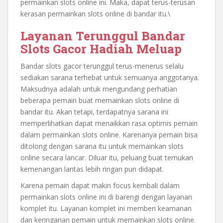
permainkan slots online ini. Maka, dapat terus-terusan
kerasan permainkan slots online di bandar itu.\
Layanan Terunggul Bandar
Slots Gacor Hadiah Meluap
Bandar slots gacor terunggul terus-menerus selalu
sediakan sarana terhebat untuk semuanya anggotanya.
Maksudnya adalah untuk mengundang perhatian
beberapa pemain buat memainkan slots online di
bandar itu. Akan tetapi, terdapatnya sarana ini
memperlihatkan dapat menaikkan rasa optimis pemain
dalam permainkan slots online. Karenanya pemain bisa
ditolong dengan sarana itu untuk memainkan slots
online secara lancar. Diluar itu, peluang buat temukan
kemenangan lantas lebih ringan pun didapat.
Karena pemain dapat makin focus kembali dalam
permainkan slots online ini di barengi dengan layanan
komplet itu. Layanan komplet ini memberi keamanan
dan keringanan pemain untuk memainkan slots online.