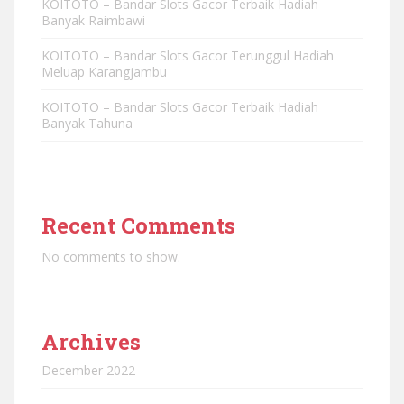
KOITOTO – Bandar Slots Gacor Terbaik Hadiah
Banyak Raimbawi
KOITOTO – Bandar Slots Gacor Terunggul Hadiah
Meluap Karangjambu
KOITOTO – Bandar Slots Gacor Terbaik Hadiah
Banyak Tahuna
Recent Comments
No comments to show.
Archives
December 2022