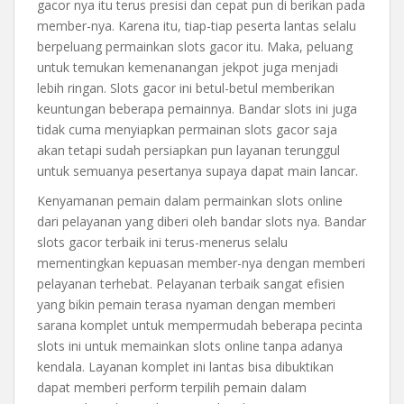
gacor nya itu terus presisi dan cepat pun di berikan pada
member-nya. Karena itu, tiap-tiap peserta lantas selalu
berpeluang permainkan slots gacor itu. Maka, peluang
untuk temukan kemenanangan jekpot juga menjadi
lebih ringan. Slots gacor ini betul-betul memberikan
keuntungan beberapa pemainnya. Bandar slots ini juga
tidak cuma menyiapkan permainan slots gacor saja
akan tetapi sudah persiapkan pun layanan terunggul
untuk semuanya pesertanya supaya dapat main lancar.
Kenyamanan pemain dalam permainkan slots online
dari pelayanan yang diberi oleh bandar slots nya. Bandar
slots gacor terbaik ini terus-menerus selalu
mementingkan kepuasan member-nya dengan memberi
pelayanan terhebat. Pelayanan terbaik sangat efisien
yang bikin pemain terasa nyaman dengan memberi
sarana komplet untuk mempermudah beberapa pecinta
slots ini untuk memainkan slots online tanpa adanya
kendala. Layanan komplet ini lantas bisa dibuktikan
dapat memberi perform terpilih pemain dalam