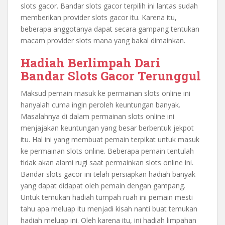
slots gacor. Bandar slots gacor terpilih ini lantas sudah
memberikan provider slots gacor itu. Karena itu,
beberapa anggotanya dapat secara gampang tentukan
macam provider slots mana yang bakal dimainkan.
Hadiah Berlimpah Dari
Bandar Slots Gacor Terunggul
Maksud pemain masuk ke permainan slots online ini
hanyalah cuma ingin peroleh keuntungan banyak.
Masalahnya di dalam permainan slots online ini
menjajakan keuntungan yang besar berbentuk jekpot
itu. Hal ini yang membuat pemain terpikat untuk masuk
ke permainan slots online. Beberapa pemain tentulah
tidak akan alami rugi saat permainkan slots online ini.
Bandar slots gacor ini telah persiapkan hadiah banyak
yang dapat didapat oleh pemain dengan gampang.
Untuk temukan hadiah tumpah ruah ini pemain mesti
tahu apa meluap itu menjadi kisah nanti buat temukan
hadiah meluap ini. Oleh karena itu, ini hadiah limpahan