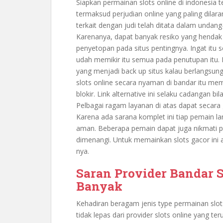
Siapkan permainan slots online di indonesia t
termaksud perjudian online yang paling dilar
terkait dengan judi telah ditata dalam undang
Karenanya, dapat banyak resiko yang hendak d
penyetopan pada situs pentingnya. Ingat itu 
udah memikir itu semua pada penutupan itu. Ba
yang menjadi back up situs kalau berlangsun
slots online secara nyaman di bandar itu mema
blokir. Link alternative ini selaku cadangan 
Pelbagai ragam layanan di atas dapat secara 
Karena ada sarana komplet ini tiap pemain l
aman. Beberapa pemain dapat juga nikmati p
dimenangi. Untuk memainkan slots gacor ini a
nya.
Saran Provider Bandar S
Banyak
Kehadiran beragam jenis type permainan slo
tidak lepas dari provider slots online yang 