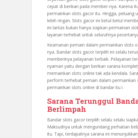
cepat di berikan pada member-nya. Karena itu
permainkan slots gacor itu. Hingga, peluan
lebih ringan. Slots gacor ini betul-betul me
ini lantas bukan hanya siapkan permainan slo
layanan terhebat untuk seluruhnya pesertanya
Keamanan pemain dalam permainkan slots onli
nya. Bandar slots gacor terpilih ini selalu
memberinya pelayanan terbaik. Pelayanan te
nyaman yaitu dengan berikan sarana komplet
memainkan slots online tak ada kendala. Sara
perform terhebat pemain dalam permainkan sl
permainkan slots online di bandar itu.\
Sarana Terunggul Banda
Berlimpah
Bandar slots gacor terpilih selalu selalu sia
Maksudnya untuk mengundang perhatian bebe
itu. Tapi, terdapatnya sarana ini menunjukka