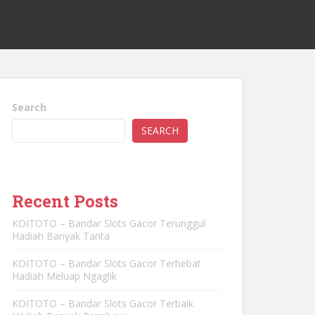
Search
SEARCH
Recent Posts
KOITOTO – Bandar Slots Gacor Terunggul
Hadiah Banyak Tanta
KOITOTO – Bandar Slots Gacor Terhebat
Hadiah Meluap Ngaglik
KOITOTO – Bandar Slots Gacor Terbaik