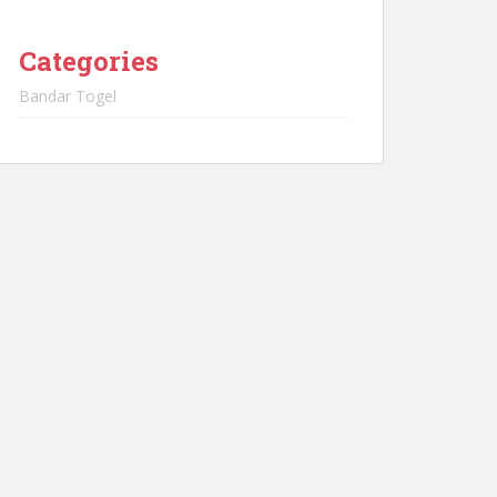
Categories
Bandar Togel