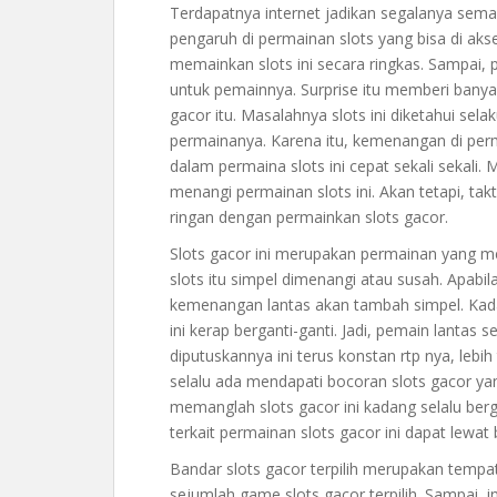
Terdapatnya internet jadikan segalanya semaki
pengaruh di permainan slots yang bisa di aks
memainkan slots ini secara ringkas. Sampai, p
untuk pemainnya. Surprise itu memberi banya
gacor itu. Masalahnya slots ini diketahui s
permainanya. Karena itu, kemenangan di perma
dalam permaina slots ini cepat sekali sekali
menangi permainan slots ini. Akan tetapi, takt
ringan dengan permainkan slots gacor.
Slots gacor ini merupakan permainan yang mem
slots itu simpel dimenangi atau susah. Apabi
kemenangan lantas akan tambah simpel. Kada
ini kerap berganti-ganti. Jadi, pemain lantas 
diputuskannya ini terus konstan rtp nya, lebih 
selalu ada mendapati bocoran slots gacor yan
memanglah slots gacor ini kadang selalu berga
terkait permainan slots gacor ini dapat lewat b
Bandar slots gacor terpilih merupakan tempat
sejumlah game slots gacor terpilih. Sampai, in