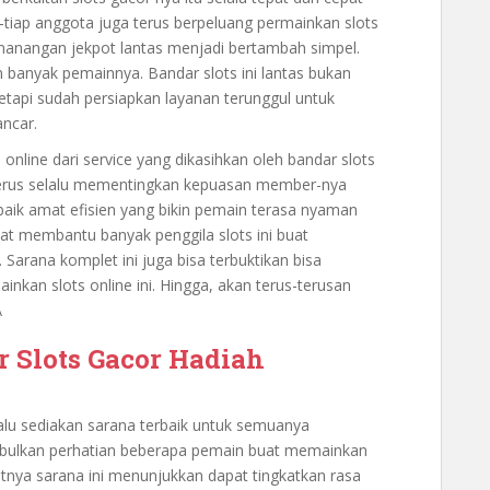
p-tiap anggota juga terus berpeluang permainkan slots
nanangan jekpot lantas menjadi bertambah simpel.
 banyak pemainnya. Bandar slots ini lantas bukan
etapi sudah persiapkan layanan terunggul untuk
ancar.
line dari service yang dikasihkan oleh bandar slots
menerus selalu mementingkan kepuasan member-nya
rbaik amat efisien yang bikin pemain terasa nyaman
t membantu banyak penggila slots ini buat
Sarana komplet ini juga bisa terbuktikan bisa
nkan slots online ini. Hingga, akan terus-terusan
\
 Slots Gacor Hadiah
lalu sediakan sarana terbaik untuk semuanya
bulkan perhatian beberapa pemain buat memainkan
apatnya sarana ini menunjukkan dapat tingkatkan rasa