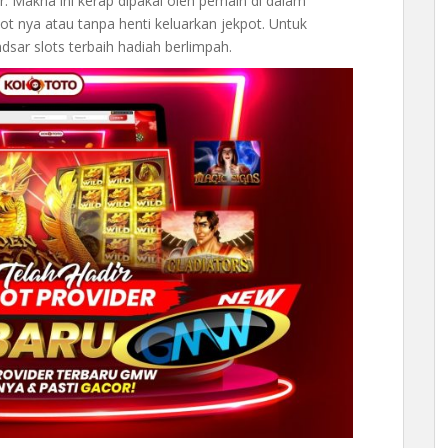
or. Makna ini kerap dipakai oleh pemain di dalam
ot nya atau tanpa henti keluarkan jekpot. Untuk
dsar slots terbaih hadiah berlimpah.