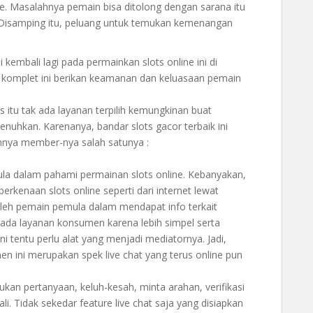
e. Masalahnya pemain bisa ditolong dengan sarana itu
. Disamping itu, peluang untuk temukan kemenangan
embali lagi pada permainkan slots online ini di
n komplet ini berikan keamanan dan keluasaan pemain
 itu tak ada layanan terpilih kemungkinan buat
nuhkan. Karenanya, bandar slots gacor terbaik ini
uhnya member-nya salah satunya :
a dalam pahami permainan slots online. Kebanyakan,
rkenaan slots online seperti dari internet lewat
 oleh pemain pemula dalam mendapat info terkait
pada layanan konsumen karena lebih simpel serta
 tentu perlu alat yang menjadi mediatornya. Jadi,
ini merupakan spek live chat yang terus online pun
jukan pertanyaan, keluh-kesah, minta arahan, verifikasi
i. Tidak sekedar feature live chat saja yang disiapkan