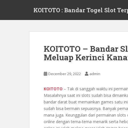
S
KOITOTO : Bandar Togel Slot Te
k
i
p
t
o
m
KOITOTO – Bandar Slo
a
Meluap Kerinci Kan
i
n
c
December 29, 2022
admin
o
n
t
KOITOTO
– Tak di sanggah waktu ini permain
e
Masalahnya saat ini slots sudah bisa dimaink
n
bandar darat buat memainkan games satu ini,
t
sudah bisa bermain sepuasnya. Banyak pemain
mana juga. Keunggulan dari permainan slots o
online dengan tema-tema menarik serta heboh