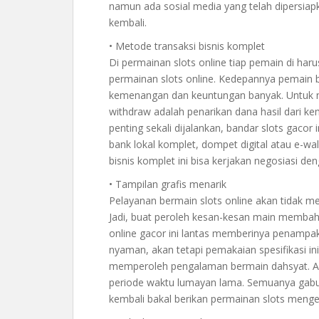
namun ada sosial media yang telah dipersiap
kembali.
• Metode transaksi bisnis komplet
Di permainan slots online tiap pemain di haru
permainan slots online. Kedepannya pemain b
kemenangan dan keuntungan banyak. Untuk ni
withdraw adalah penarikan dana hasil dari ke
penting sekali dijalankan, bandar slots gacor
bank lokal komplet, dompet digital atau e-wall
bisnis komplet ini bisa kerjakan negosiasi d
• Tampilan grafis menarik
Pelayanan bermain slots online akan tidak m
Jadi, buat peroleh kesan-kesan main membah
online gacor ini lantas memberinya penampak
nyaman, akan tetapi pemakaian spesifikasi i
memperoleh pengalaman bermain dahsyat. A
periode waktu lumayan lama. Semuanya gabun
kembali bakal berikan permainan slots meng