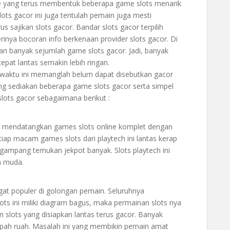
line yang terus membentuk beberapa game slots menarik
ts gacor ini juga tentulah pemain juga mesti
 sajikan slots gacor. Bandar slots gacor terpilih
rinya bocoran info berkenaan provider slots gacor. Di
pkan banyak sejumlah game slots gacor. Jadi, banyak
epat lantas semakin lebih ringan.
a waktu ini memanglah belum dapat disebutkan gacor
ng sediakan beberapa game slots gacor serta simpel
 slots gacor sebagaimana berikut :
yang mendatangkan games slots online komplet dengan
iap macam games slots dari playtech ini lantas kerap
 gampang temukan jekpot banyak. Slots playtech ini
n muda.
gat populer di golongan pemain. Seluruhnya
lots ini miliki diagram bagus, maka permainan slots nya
 slots yang disiapkan lantas terus gacor. Banyak
mpah ruah. Masalah ini yang membikin pemain amat