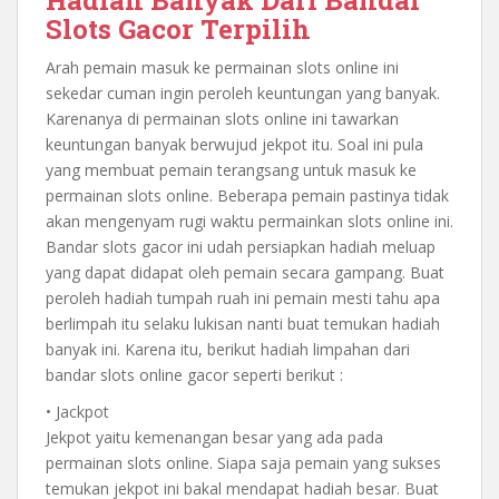
Hadiah Banyak Dari Bandar
Slots Gacor Terpilih
Arah pemain masuk ke permainan slots online ini
sekedar cuman ingin peroleh keuntungan yang banyak.
Karenanya di permainan slots online ini tawarkan
keuntungan banyak berwujud jekpot itu. Soal ini pula
yang membuat pemain terangsang untuk masuk ke
permainan slots online. Beberapa pemain pastinya tidak
akan mengenyam rugi waktu permainkan slots online ini.
Bandar slots gacor ini udah persiapkan hadiah meluap
yang dapat didapat oleh pemain secara gampang. Buat
peroleh hadiah tumpah ruah ini pemain mesti tahu apa
berlimpah itu selaku lukisan nanti buat temukan hadiah
banyak ini. Karena itu, berikut hadiah limpahan dari
bandar slots online gacor seperti berikut :
• Jackpot
Jekpot yaitu kemenangan besar yang ada pada
permainan slots online. Siapa saja pemain yang sukses
temukan jekpot ini bakal mendapat hadiah besar. Buat