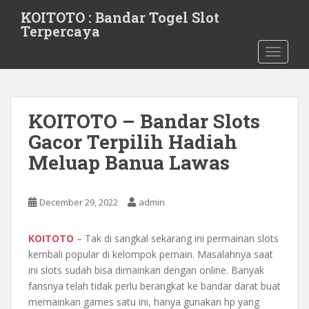
S
KOITOTO : Bandar Togel Slot
k
Terpercaya
i
TOGGLE
p
t
o
m
KOITOTO – Bandar Slots
a
i
Gacor Terpilih Hadiah
n
Meluap Banua Lawas
c
o
n
December 29, 2022
admin
t
e
KOITOTO
– Tak di sangkal sekarang ini permainan slots
n
kembali popular di kelompok pemain. Masalahnya saat
t
ini slots sudah bisa dimainkan dengan online. Banyak
fansnya telah tidak perlu berangkat ke bandar darat buat
memainkan games satu ini, hanya gunakan hp yang