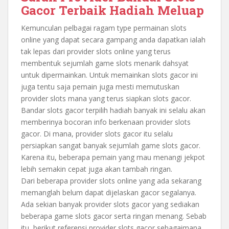
Gacor Terbaik Hadiah Meluap
Kemunculan pelbagai ragam type permainan slots
online yang dapat secara gampang anda dapatkan ialah
tak lepas dari provider slots online yang terus
membentuk sejumlah game slots menarik dahsyat
untuk dipermainkan. Untuk memainkan slots gacor ini
juga tentu saja pemain juga mesti memutuskan
provider slots mana yang terus siapkan slots gacor.
Bandar slots gacor terpilih hadiah banyak ini selalu akan
memberinya bocoran info berkenaan provider slots
gacor. Di mana, provider slots gacor itu selalu
persiapkan sangat banyak sejumlah game slots gacor.
Karena itu, beberapa pemain yang mau menangi jekpot
lebih semakin cepat juga akan tambah ringan.
Dari beberapa provider slots online yang ada sekarang
memanglah belum dapat dijelaskan gacor segalanya.
Ada sekian banyak provider slots gacor yang sediakan
beberapa game slots gacor serta ringan menang. Sebab
itu, berikut referensi provider slots gacor sebagaimana