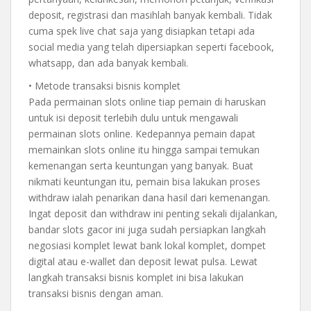
deposit, registrasi dan masihlah banyak kembali. Tidak
cuma spek live chat saja yang disiapkan tetapi ada
social media yang telah dipersiapkan seperti facebook,
whatsapp, dan ada banyak kembali.
• Metode transaksi bisnis komplet
Pada permainan slots online tiap pemain di haruskan
untuk isi deposit terlebih dulu untuk mengawali
permainan slots online. Kedepannya pemain dapat
memainkan slots online itu hingga sampai temukan
kemenangan serta keuntungan yang banyak. Buat
nikmati keuntungan itu, pemain bisa lakukan proses
withdraw ialah penarikan dana hasil dari kemenangan.
Ingat deposit dan withdraw ini penting sekali dijalankan,
bandar slots gacor ini juga sudah persiapkan langkah
negosiasi komplet lewat bank lokal komplet, dompet
digital atau e-wallet dan deposit lewat pulsa. Lewat
langkah transaksi bisnis komplet ini bisa lakukan
transaksi bisnis dengan aman.