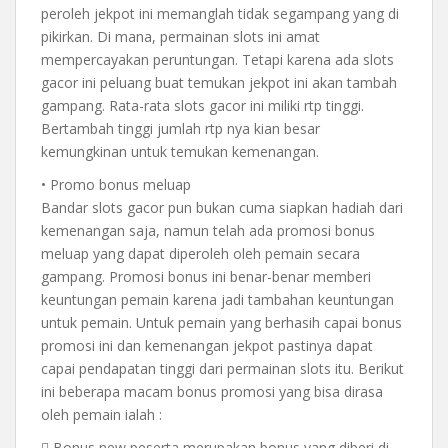
peroleh jekpot ini memanglah tidak segampang yang di
pikirkan. Di mana, permainan slots ini amat
mempercayakan peruntungan. Tetapi karena ada slots
gacor ini peluang buat temukan jekpot ini akan tambah
gampang. Rata-rata slots gacor ini miliki rtp tinggi.
Bertambah tinggi jumlah rtp nya kian besar
kemungkinan untuk temukan kemenangan.
• Promo bonus meluap
Bandar slots gacor pun bukan cuma siapkan hadiah dari
kemenangan saja, namun telah ada promosi bonus
meluap yang dapat diperoleh oleh pemain secara
gampang. Promosi bonus ini benar-benar memberi
keuntungan pemain karena jadi tambahan keuntungan
untuk pemain. Untuk pemain yang berhasih capai bonus
promosi ini dan kemenangan jekpot pastinya dapat
capai pendapatan tinggi dari permainan slots itu. Berikut
ini beberapa macam bonus promosi yang bisa dirasa
oleh pemain ialah :
 Bonus new peserta merupakan bonus yang diberi di