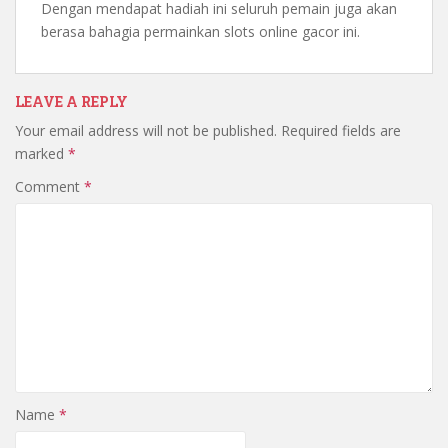
Dengan mendapat hadiah ini seluruh pemain juga akan
berasa bahagia permainkan slots online gacor ini.
LEAVE A REPLY
Your email address will not be published.
Required fields are
marked
*
Comment
*
Name
*