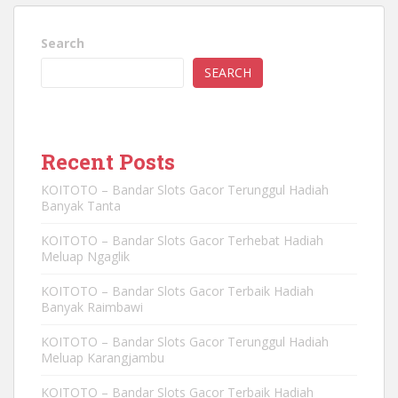
Search
SEARCH
Recent Posts
KOITOTO – Bandar Slots Gacor Terunggul Hadiah
Banyak Tanta
KOITOTO – Bandar Slots Gacor Terhebat Hadiah
Meluap Ngaglik
KOITOTO – Bandar Slots Gacor Terbaik Hadiah
Banyak Raimbawi
KOITOTO – Bandar Slots Gacor Terunggul Hadiah
Meluap Karangjambu
KOITOTO – Bandar Slots Gacor Terbaik Hadiah