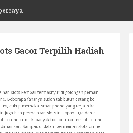
rpercaya
ts Gacor Terpilih Hadiah
ainan slots kembali termashyur di golongan pemain.
line. Beberapa fansnya sudah tak butuh datang ke
 ini, cukup memakai smartphone yang terjalin ke
 juga bisa permainkan slots ini kapan juga dan di
s online ini miliki banyak tipe permainan slots online
dimainkan. Sampai, di dalam permainan slots online