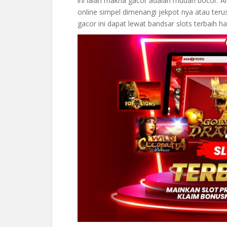
ini ialah makna gacor adalah mudah bocor. Ar
online simpel dimenangi jekpot nya atau teru
gacor ini dapat lewat bandsar slots terbaih h