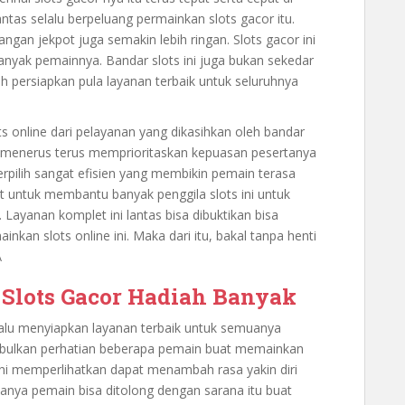
lantas selalu berpeluang permainkan slots gacor itu.
ngan jekpot juga semakin lebih ringan. Slots gacor ini
yak pemainnya. Bandar slots ini juga bukan sekedar
h persiapkan pula layanan terbaik untuk seluruhnya
 online dari pelayanan yang dikasihkan oleh bandar
erus-menerus terus memprioritaskan kepuasan pesertanya
erpilih sangat efisien yang membikin pemain terasa
untuk membantu banyak penggila slots ini untuk
Layanan komplet ini lantas bisa dibuktikan bisa
kan slots online ini. Maka dari itu, bakal tanpa henti
\
 Slots Gacor Hadiah Banyak
lalu menyiapkan layanan terbaik untuk semuanya
bulkan perhatian beberapa pemain buat memainkan
a ini memperlihatkan dapat menambah rasa yakin diri
anya pemain bisa ditolong dengan sarana itu buat