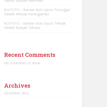
Hadiah Banyak Raimbawi
KOITOTO – Bandar Slots Gacor Terunggul
Hadiah Meluap Karangjambu
KOITOTO – Bandar Slots Gacor Terbaik
Hadiah Banyak Tahuna
Recent Comments
No comments to show.
Archives
December 2022