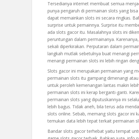
Tersedianya internet membuat semua menjadi 
punya pengaruh di permainan slots yang bisa
dapat memainkan slots ini secara ringkas. Bah
surprise untuk pemainnya. Surprise itu memb
ada slots gacor itu. Masalahnya slots ini d
peruntungan dalam permainanya. Karenanya, 
sekali diperkirakan. Perputaran dalam permain
langkah mutlak sebetulnya buat menangi permai
menangi permainan slots ini lebih ringan den
Slots gacor ini merupakan permainan yang mem
permainan slots itu gampang dimenangi atau 
untuk peroleh kemenangan lantas makin lebih
permainan slots ini kerap berganti-ganti. Kar
permainan slots yang diputuskannya ini selalu
lebih bagus. Tidak aneh, bila terus ada mend
slots online. Sebab, memang slots gacor ini 
temukan data lebih tepat terkait permainan slo
Bandar slots gacor terhebat yaitu tempat unt
game slots gacor terbaik. Bahkan juga, info pe