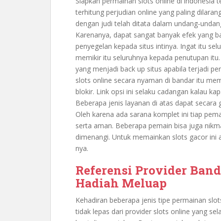
Siapkan permainan slots online di indonesia t
terhitung perjudian online yang paling dilar
dengan judi telah ditata dalam undang-undang 
Karenanya, dapat sangat banyak efek yang baka
penyegelan kepada situs intinya. Ingat itu sel
memikir itu seluruhnya kepada penutupan itu. B
yang menjadi back up situs apabila terjadi 
slots online secara nyaman di bandar itu memak
blokir. Link opsi ini selaku cadangan kalau 
Beberapa jenis layanan di atas dapat secara 
Oleh karena ada sarana komplet ini tiap pema
serta aman. Beberapa pemain bisa juga nikma
dimenangi. Untuk memainkan slots gacor ini an
nya.
Referensi Provider Banda
Hadiah Meluap
Kehadiran beberapa jenis tipe permainan slo
tidak lepas dari provider slots online yang 