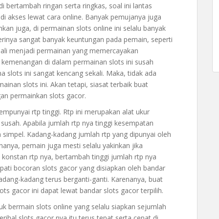
bertambah ringan serta ringkas, soal ini lantas
 di akses lewat cara online. Banyak pemujanya juga
kan juga, di permainan slots online ini selalu banyak
erinya sangat banyak keuntungan pada pemain, seperti
ikenali menjadi permainan yang memercayakan
kemenangan di dalam permainan slots ini susah
a slots ini sangat kencang sekali. Maka, tidak ada
nan slots ini. Akan tetapi, siasat terbaik buat
gan permainkan slots gacor.
punyai rtp tinggi. Rtp ini merupakan alat ukur
susah. Apabila jumlah rtp nya tinggi kesempatan
 simpel. Kadang-kadang jumlah rtp yang dipunyai oleh
enanya, pemain juga mesti selalu yakinkan jika
 konstan rtp nya, bertambah tinggi jumlah rtp nya
apati bocoran slots gacor yang disiapkan oleh bandar
kadang-kadang terus berganti-ganti. Karenanya, buat
ts gacor ini dapat lewat bandar slots gacor terpilih.
uk bermain slots online yang selalu siapkan sejumlah
rihal slots gacor nya itu terus tepat serta cepat di