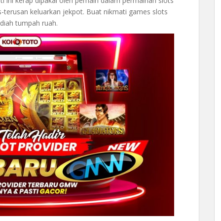
ti ini kerap dipakai oleh pemain dalam permainan slots
s-terusan keluarkan jekpot. Buat nikmati games slots
adiah tumpah ruah.