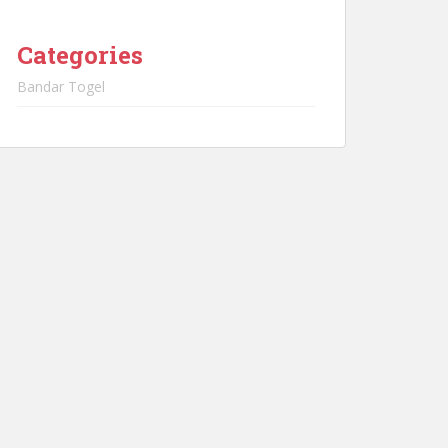
Categories
Bandar Togel