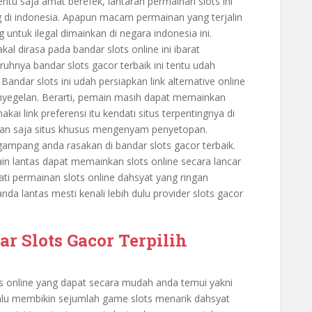
entu saja amat berefek, lantaran permainan slots ini
ang di indonesia. Apapun macam permainan yang terjalin
untuk ilegal dimainkan di negara indonesia ini.
l dirasa pada bandar slots online ini ibarat
uruhnya bandar slots gacor terbaik ini tentu udah
andar slots ini udah persiapkan link alternative online
penyegelan. Berarti, pemain masih dapat memainkan
ai link preferensi itu kendati situs terpentingnya di
kapan saja situs khusus mengenyam penyetopan.
gampang anda rasakan di bandar slots gacor terbaik.
in lantas dapat memainkan slots online secara lancar
ti permainan slots online dahsyat yang ringan
da lantas mesti kenali lebih dulu provider slots gacor
r Slots Gacor Terpilih
ts online yang dapat secara mudah anda temui yakni
selalu membikin sejumlah game slots menarik dahsyat