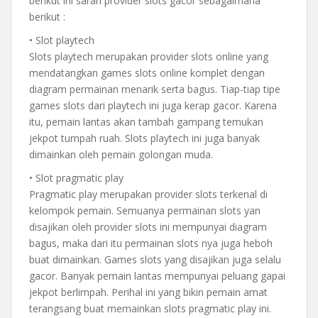
berikut ini saran provider slots gacor sebagaimana
berikut :
• Slot playtech
Slots playtech merupakan provider slots online yang
mendatangkan games slots online komplet dengan
diagram permainan menarik serta bagus. Tiap-tiap tipe
games slots dari playtech ini juga kerap gacor. Karena
itu, pemain lantas akan tambah gampang temukan
jekpot tumpah ruah. Slots playtech ini juga banyak
dimainkan oleh pemain golongan muda.
• Slot pragmatic play
Pragmatic play merupakan provider slots terkenal di
kelompok pemain. Semuanya permainan slots yan
disajikan oleh provider slots ini mempunyai diagram
bagus, maka dari itu permainan slots nya juga heboh
buat dimainkan. Games slots yang disajikan juga selalu
gacor. Banyak pemain lantas mempunyai peluang gapai
jekpot berlimpah. Perihal ini yang bikin pemain amat
terangsang buat memainkan slots pragmatic play ini.