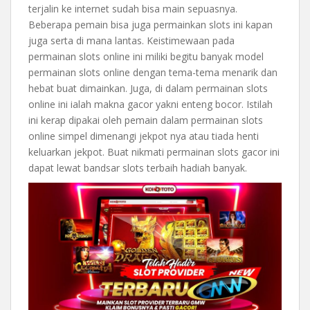
terjalin ke internet sudah bisa main sepuasnya.
Beberapa pemain bisa juga permainkan slots ini kapan
juga serta di mana lantas. Keistimewaan pada
permainan slots online ini miliki begitu banyak model
permainan slots online dengan tema-tema menarik dan
hebat buat dimainkan. Juga, di dalam permainan slots
online ini ialah makna gacor yakni enteng bocor. Istilah
ini kerap dipakai oleh pemain dalam permainan slots
online simpel dimenangi jekpot nya atau tiada henti
keluarkan jekpot. Buat nikmati permainan slots gacor ini
dapat lewat bandsar slots terbaih hadiah banyak.