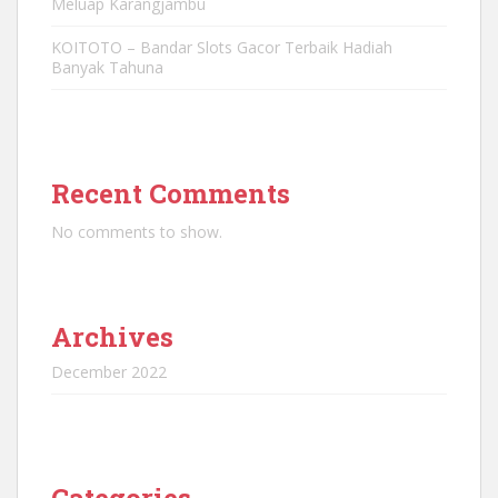
Meluap Karangjambu
KOITOTO – Bandar Slots Gacor Terbaik Hadiah
Banyak Tahuna
Recent Comments
No comments to show.
Archives
December 2022