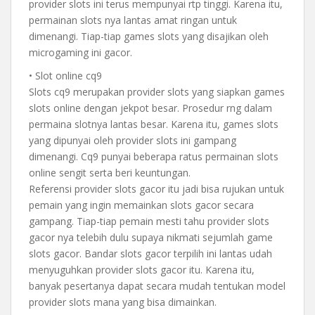
provider slots ini terus mempunyai rtp tinggi. Karena itu,
permainan slots nya lantas amat ringan untuk
dimenangi. Tiap-tiap games slots yang disajikan oleh
microgaming ini gacor.
• Slot online cq9
Slots cq9 merupakan provider slots yang siapkan games
slots online dengan jekpot besar. Prosedur rng dalam
permaina slotnya lantas besar. Karena itu, games slots
yang dipunyai oleh provider slots ini gampang
dimenangi. Cq9 punyai beberapa ratus permainan slots
online sengit serta beri keuntungan.
Referensi provider slots gacor itu jadi bisa rujukan untuk
pemain yang ingin memainkan slots gacor secara
gampang. Tiap-tiap pemain mesti tahu provider slots
gacor nya telebih dulu supaya nikmati sejumlah game
slots gacor. Bandar slots gacor terpilih ini lantas udah
menyuguhkan provider slots gacor itu. Karena itu,
banyak pesertanya dapat secara mudah tentukan model
provider slots mana yang bisa dimainkan.