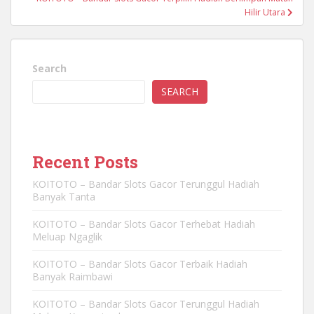
Hilir Utara
Search
SEARCH
Recent Posts
KOITOTO – Bandar Slots Gacor Terunggul Hadiah
Banyak Tanta
KOITOTO – Bandar Slots Gacor Terhebat Hadiah
Meluap Ngaglik
KOITOTO – Bandar Slots Gacor Terbaik Hadiah
Banyak Raimbawi
KOITOTO – Bandar Slots Gacor Terunggul Hadiah