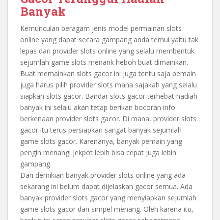
Banyak
Kemunculan beragam jenis model permainan slots
online yang dapat secara gampang anda temui yaitu tak
lepas dari provider slots online yang selalu membentuk
sejumlah game slots menarik heboh buat dimainkan.
Buat memainkan slots gacor ini juga tentu saja pemain
juga harus pilih provider slots mana sajakah yang selalu
siapkan slots gacor. Bandar slots gacor terhebat hadiah
banyak ini selalu akan tetap berikan bocoran info
berkenaan provider slots gacor. Di mana, provider slots
gacor itu terus persiapkan sangat banyak sejumlah
game slots gacor. Karenanya, banyak pemain yang
pengin menangi jekpot lebih bisa cepat juga lebih
gampang.
Dari demikian banyak provider slots online yang ada
sekarang ini belum dapat dijelaskan gacor semua. Ada
banyak provider slots gacor yang menyiapkan sejumlah
game slots gacor dan simpel menang. Oleh karena itu,