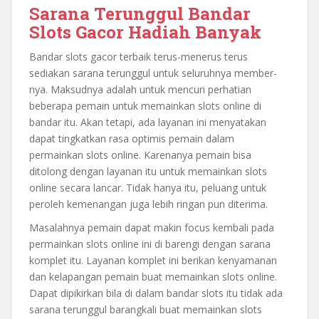
Sarana Terunggul Bandar
Slots Gacor Hadiah Banyak
Bandar slots gacor terbaik terus-menerus terus
sediakan sarana terunggul untuk seluruhnya member-
nya. Maksudnya adalah untuk mencuri perhatian
beberapa pemain untuk memainkan slots online di
bandar itu. Akan tetapi, ada layanan ini menyatakan
dapat tingkatkan rasa optimis pemain dalam
permainkan slots online. Karenanya pemain bisa
ditolong dengan layanan itu untuk memainkan slots
online secara lancar. Tidak hanya itu, peluang untuk
peroleh kemenangan juga lebih ringan pun diterima.
Masalahnya pemain dapat makin focus kembali pada
permainkan slots online ini di barengi dengan sarana
komplet itu. Layanan komplet ini berikan kenyamanan
dan kelapangan pemain buat memainkan slots online.
Dapat dipikirkan bila di dalam bandar slots itu tidak ada
sarana terunggul barangkali buat memainkan slots