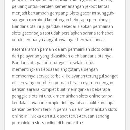
peluang untuk peroleh kemenanangan jekpot lantas
menjadi bertambah gampang. Slots gacor ini sungguh-
sungguh memberi keuntungan beberapa pemainnya.
Bandar slots ini juga tidak sekedar siapkan permainan
slots gacor saja tapi udah persiapkan sarana terhebat
untuk semuanya anggotanya agar bermain lancar.
Ketenteraman pemain dalam permainkan slots online
dari pelayanan yang dikasihkan oleh bandar slots nya.
Bandar slots gacor terunggul ini selalu terus
mementingkan kepuasan anggotanya dengan
memberinya service terbaik. Pelayanan terunggul sangat
efisien yang membikin pemain terasa nyaman dengan
berikan sarana komplet buat meringankan beberapa
penggila slots ini untuk memainkan slots online tanpa
kendala. Layanan komplet ini juga bisa dibuktikan dapat
berikan perform terpilih pemain dalam permainkan slots
online ini. Maka dari itu, dapat terus-terusan senang
permainkan slots online di bandar itu.\