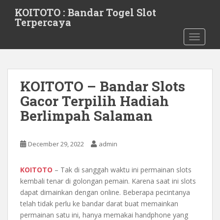
S
KOITOTO : Bandar Togel Slot
k
Terpercaya
i
TOGGLE
p
t
o
m
KOITOTO – Bandar Slots
a
i
Gacor Terpilih Hadiah
n
Berlimpah Salaman
c
o
n
December 29, 2022
admin
t
e
KOITOTO
– Tak di sanggah waktu ini permainan slots
n
kembali tenar di golongan pemain. Karena saat ini slots
t
dapat dimainkan dengan online. Beberapa pecintanya
telah tidak perlu ke bandar darat buat memainkan
permainan satu ini, hanya memakai handphone yang