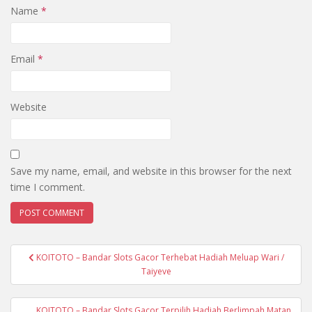
Name
*
Email
*
Website
Save my name, email, and website in this browser for the next
time I comment.
Post
KOITOTO – Bandar Slots Gacor Terhebat Hadiah Meluap Wari /
navigation
Taiyeve
KOITOTO – Bandar Slots Gacor Terpilih Hadiah Berlimpah Matan