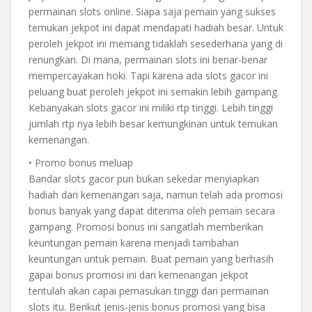
permainan slots online. Siapa saja pemain yang sukses
temukan jekpot ini dapat mendapati hadiah besar. Untuk
peroleh jekpot ini memang tidaklah sesederhana yang di
renungkan. Di mana, permainan slots ini benar-benar
mempercayakan hoki. Tapi karena ada slots gacor ini
peluang buat peroleh jekpot ini semakin lebih gampang.
Kebanyakan slots gacor ini miliki rtp tinggi. Lebih tinggi
jumlah rtp nya lebih besar kemungkinan untuk temukan
kemenangan.
• Promo bonus meluap
Bandar slots gacor pun bukan sekedar menyiapkan
hadiah dari kemenangan saja, namun telah ada promosi
bonus banyak yang dapat diterima oleh pemain secara
gampang. Promosi bonus ini sangatlah memberikan
keuntungan pemain karena menjadi tambahan
keuntungan untuk pemain. Buat pemain yang berhasih
gapai bonus promosi ini dan kemenangan jekpot
tentulah akan capai pemasukan tinggi dari permainan
slots itu. Berikut jenis-jenis bonus promosi yang bisa