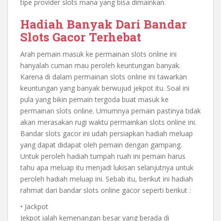
tipe provider slots mana yang bisa dimainkan.
Hadiah Banyak Dari Bandar
Slots Gacor Terhebat
Arah pemain masuk ke permainan slots online ini
hanyalah cuman mau peroleh keuntungan banyak.
Karena di dalam permainan slots online ini tawarkan
keuntungan yang banyak berwujud jekpot itu. Soal ini
pula yang bikin pemain tergoda buat masuk ke
permainan slots online. Umumnya pemain pastinya tidak
akan merasakan rugi waktu permainkan slots online ini.
Bandar slots gacor ini udah persiapkan hadiah meluap
yang dapat didapat oleh pemain dengan gampang.
Untuk peroleh hadiah tumpah ruah ini pemain harus
tahu apa meluap itu menjadi lukisan selanjutnya untuk
peroleh hadiah meluap ini. Sebab itu, berikut ini hadiah
rahmat dari bandar slots online gacor seperti berikut :
• Jackpot
Jekpot ialah kemenangan besar yang berada di