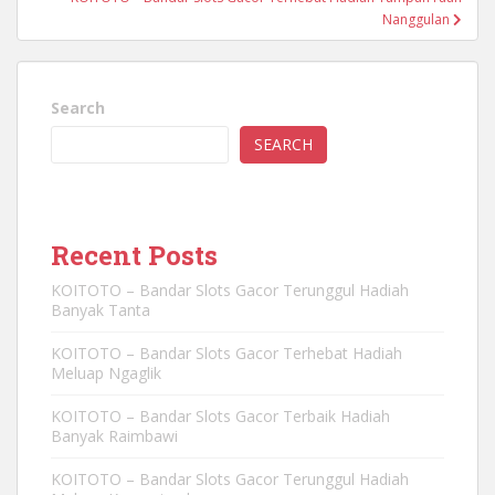
Nanggulan
Search
SEARCH
Recent Posts
KOITOTO – Bandar Slots Gacor Terunggul Hadiah
Banyak Tanta
KOITOTO – Bandar Slots Gacor Terhebat Hadiah
Meluap Ngaglik
KOITOTO – Bandar Slots Gacor Terbaik Hadiah
Banyak Raimbawi
KOITOTO – Bandar Slots Gacor Terunggul Hadiah