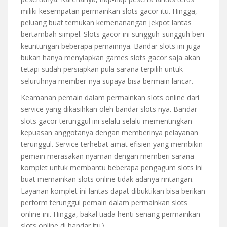
miliki kesempatan permainkan slots gacor itu. Hingga,
peluang buat temukan kemenanangan jekpot lantas
bertambah simpel. Slots gacor ini sungguh-sungguh beri
keuntungan beberapa pemainnya. Bandar slots ini juga
bukan hanya menyiapkan games slots gacor saja akan
tetapi sudah persiapkan pula sarana terpilih untuk
seluruhnya member-nya supaya bisa bermain lancar.
Keamanan pemain dalam permainkan slots online dari
service yang dikasihkan oleh bandar slots nya. Bandar
slots gacor terunggul ini selalu selalu mementingkan
kepuasan anggotanya dengan memberinya pelayanan
terunggul. Service terhebat amat efisien yang membikin
pemain merasakan nyaman dengan memberi sarana
komplet untuk membantu beberapa pengagum slots ini
buat memainkan slots online tidak adanya rintangan.
Layanan komplet ini lantas dapat dibuktikan bisa berikan
perform terunggul pemain dalam permainkan slots
online ini. Hingga, bakal tiada henti senang permainkan
slots online di bandar itu.\