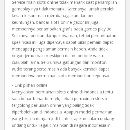
Service main slots online tidak menarik saat penampilan
gameplay nya tidak menarik. Karenanya, untuk peroleh
kesan-kesan main membahagiakan dan beri
keuntungan, bandar slots online gacor ini juga
memberinya penampakan grafis pada games play 3d.
Selainnya berikan dampak nyaman, tetapi pemanfaatan
spesifikasi ini juga dipercaya dapat bikin pemain dapat
mendapati pengalaman bermain heboh. Anda tidak
ringan jemu main meskipun dalam periode waktu
cukuplah lama. Seluruhnya gabungan dari monitor,
audio terang serta masih ada banyak kembali dapat
memberinya permainan slots memberikan kepuasan.
• Link pilihan online
Menyiapkan permainan slots online di indonesia tentu
saja benar-benar berefek, sebab permainan slots ini
tergolong perjudian online yang paling tidak
diperbolehkan di indonesia. Apapun model permainan
yang terjalin dengan judi telah dirapikan dalam undang-
undang untuk ilegal dimainkan di negara indonesia ini.