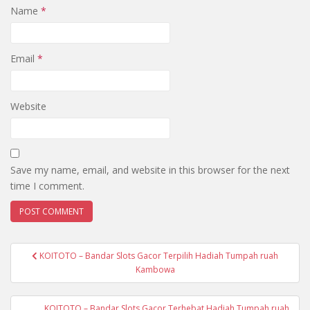
Name
*
Email
*
Website
Save my name, email, and website in this browser for the next
time I comment.
Post
KOITOTO – Bandar Slots Gacor Terpilih Hadiah Tumpah ruah
navigation
Kambowa
KOITOTO – Bandar Slots Gacor Terhebat Hadiah Tumpah ruah