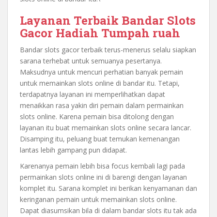
Layanan Terbaik Bandar Slots
Gacor Hadiah Tumpah ruah
Bandar slots gacor terbaik terus-menerus selalu siapkan
sarana terhebat untuk semuanya pesertanya.
Maksudnya untuk mencuri perhatian banyak pemain
untuk memainkan slots online di bandar itu. Tetapi,
terdapatnya layanan ini memperlihatkan dapat
menaikkan rasa yakin diri pemain dalam permainkan
slots online. Karena pemain bisa ditolong dengan
layanan itu buat memainkan slots online secara lancar.
Disamping itu, peluang buat temukan kemenangan
lantas lebih gampang pun didapat.
Karenanya pemain lebih bisa focus kembali lagi pada
permainkan slots online ini di barengi dengan layanan
komplet itu. Sarana komplet ini berikan kenyamanan dan
keringanan pemain untuk memainkan slots online.
Dapat diasumsikan bila di dalam bandar slots itu tak ada