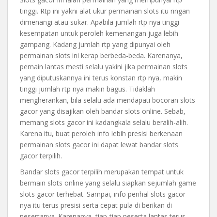
tinggi. Rtp ini yakni alat ukur permainan slots itu ringan
dimenangi atau sukar. Apabila jumlah rtp nya tinggi
kesempatan untuk peroleh kemenangan juga lebih
gampang. Kadang jumlah rtp yang dipunyai oleh
permainan slots ini kerap berbeda-beda. Karenanya,
pemain lantas mesti selalu yakini jika permainan slots
yang diputuskannya ini terus konstan rtp nya, makin
tinggi jumlah rtp nya makin bagus. Tidaklah
mengherankan, bila selalu ada mendapati bocoran slots
gacor yang disajikan oleh bandar slots online. Sebab,
memang slots gacor ini kadangkala selalu beralih-alih.
Karena itu, buat peroleh info lebih presisi berkenaan
permainan slots gacor ini dapat lewat bandar slots
gacor terpilih.
Bandar slots gacor terpilih merupakan tempat untuk
bermain slots online yang selalu siapkan sejumlah game
slots gacor terhebat. Sampai, info perihal slots gacor
nya itu terus presisi serta cepat pula di berikan di
pesertanya. Karenanya, tiap-tiap peserta lantas terus