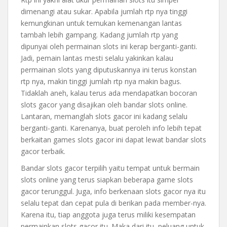
dimenangi atau sukar. Apabila jumlah rtp nya tinggi
kemungkinan untuk temukan kemenangan lantas
tambah lebih gampang. Kadang jumlah rtp yang
dipunyai oleh permainan slots ini kerap berganti-ganti.
Jadi, pemain lantas mesti selalu yakinkan kalau
permainan slots yang diputuskannya ini terus konstan
rtp nya, makin tinggi jumlah rtp nya makin bagus.
Tidaklah aneh, kalau terus ada mendapatkan bocoran
slots gacor yang disajikan oleh bandar slots online.
Lantaran, memanglah slots gacor ini kadang selalu
berganti-ganti. Karenanya, buat peroleh info lebih tepat
berkaitan games slots gacor ini dapat lewat bandar slots
gacor terbaik.
Bandar slots gacor terpilih yaitu tempat untuk bermain
slots online yang terus siapkan beberapa game slots
gacor terunggul. Juga, info berkenaan slots gacor nya itu
selalu tepat dan cepat pula di berikan pada member-nya.
Karena itu, tiap anggota juga terus miliki kesempatan
permainkan slots gacor itu. Maka dari itu, peluang untuk