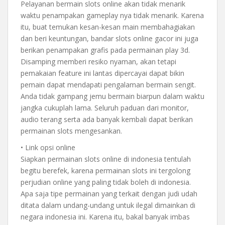
Pelayanan bermain slots online akan tidak menarik
waktu penampakan gameplay nya tidak menarik. Karena
itu, buat temukan kesan-kesan main membahagiakan
dan beri keuntungan, bandar slots online gacor ini juga
berikan penampakan grafis pada permainan play 3d.
Disamping memberi resiko nyaman, akan tetapi
pemakaian feature ini lantas dipercayai dapat bikin
pemain dapat mendapati pengalaman bermain sengit.
Anda tidak gampang jemu bermain biarpun dalam waktu
jangka cukuplah lama. Seluruh paduan dari monitor,
audio terang serta ada banyak kembali dapat berikan
permainan slots mengesankan.
• Link opsi online
Siapkan permainan slots online di indonesia tentulah
begitu berefek, karena permainan slots ini tergolong
perjudian online yang paling tidak boleh di indonesia.
Apa saja tipe permainan yang terkait dengan judi udah
ditata dalam undang-undang untuk ilegal dimainkan di
negara indonesia ini. Karena itu, bakal banyak imbas