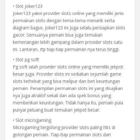
• Slot joker123
Joker123 yakni provider slots online yang memiliki jenis
permainan slots dengan tema-tema menarik serta
diagram bagus. Joker123 ini juga selalu persiapkan slots
gacor. Semuanya pemain bisa juga temukan
kemenangan lebih gampang dalam provider slots satu
ini. Lantaran, rtp tiap-tiap permainan nya terus tinggi.
• Slot pg soft
Pg soft ialah provider slots online yang memiliki jekpot
besar juga. Provider slots ini sediakan sejumlah game
slots terhebat yang bisa melipur dan beri keuntungan
pemain. Penampilan permainan slots ini yang disajikan
nya juga atraktif sekali dan ada spek bonus yang
memberikan keuntungan. Tidak hanya itu, pemain pula
punyai peluang buat temukan jekpot besar.
• Slot microgaming
Microgaming tergolong provider slots paling hits di
golongan pemain. Tiap-tiap permainan slots dari