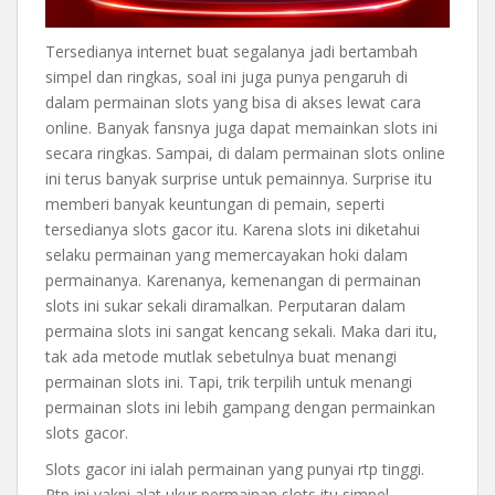
Tersedianya internet buat segalanya jadi bertambah
simpel dan ringkas, soal ini juga punya pengaruh di
dalam permainan slots yang bisa di akses lewat cara
online. Banyak fansnya juga dapat memainkan slots ini
secara ringkas. Sampai, di dalam permainan slots online
ini terus banyak surprise untuk pemainnya. Surprise itu
memberi banyak keuntungan di pemain, seperti
tersedianya slots gacor itu. Karena slots ini diketahui
selaku permainan yang memercayakan hoki dalam
permainanya. Karenanya, kemenangan di permainan
slots ini sukar sekali diramalkan. Perputaran dalam
permaina slots ini sangat kencang sekali. Maka dari itu,
tak ada metode mutlak sebetulnya buat menangi
permainan slots ini. Tapi, trik terpilih untuk menangi
permainan slots ini lebih gampang dengan permainkan
slots gacor.
Slots gacor ini ialah permainan yang punyai rtp tinggi.
Rtp ini yakni alat ukur permainan slots itu simpel