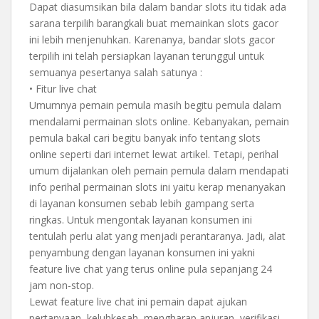
Dapat diasumsikan bila dalam bandar slots itu tidak ada
sarana terpilih barangkali buat memainkan slots gacor
ini lebih menjenuhkan. Karenanya, bandar slots gacor
terpilih ini telah persiapkan layanan terunggul untuk
semuanya pesertanya salah satunya :
• Fitur live chat
Umumnya pemain pemula masih begitu pemula dalam
mendalami permainan slots online. Kebanyakan, pemain
pemula bakal cari begitu banyak info tentang slots
online seperti dari internet lewat artikel. Tetapi, perihal
umum dijalankan oleh pemain pemula dalam mendapati
info perihal permainan slots ini yaitu kerap menanyakan
di layanan konsumen sebab lebih gampang serta
ringkas. Untuk mengontak layanan konsumen ini
tentulah perlu alat yang menjadi perantaranya. Jadi, alat
penyambung dengan layanan konsumen ini yakni
feature live chat yang terus online pula sepanjang 24
jam non-stop.
Lewat feature live chat ini pemain dapat ajukan
pertanyaan, keluhkesah, mengharap anjuran, verifikasi