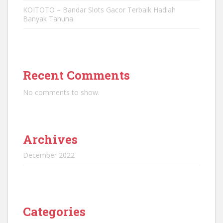
KOITOTO – Bandar Slots Gacor Terbaik Hadiah
Banyak Tahuna
Recent Comments
No comments to show.
Archives
December 2022
Categories