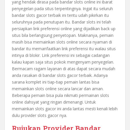
yang hendak dirasa pada bandar slots online ini ibarat
penyegelan pada situs terpentingnya. Ingat itu seluruh
bandar slots gacor terbaik ini tentu udah pikirkan itu
seluruhnya pada penutupan itu. Bandar slots ini telah
persiapkan link preferensi online yang dijadikan back up
situs bila berlangsung penyetopan. Maknanya, pemain
masih bisa memainkan slots online secara nyaman di
bandar itu memanfaatkan link preferensi itu walau situs
intinya di blokir. Link preferensi ini sebagai cadangan
kalau kapan saja situs pokok mengenyam penyegelan.
Bermacam ragam layanan di atas dapat secara mudah
anda rasakan di bandar slots gacor terbaik. Adanya
sarana komplet ini tiap-tiap pemain lantas bisa
memainkan slots online secara lancar dan aman.
Beberapa pemain bisa pula nikmati permainan slots
online dahsyat yang ringan dimenangi. Untuk
memainkan slots gacor ini anda lantas mesti kenali lebih
dulu provider slots gacor nya.
Rujukan Provider Bandar