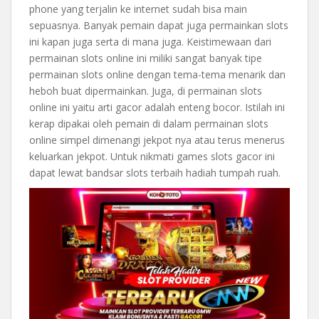
phone yang terjalin ke internet sudah bisa main
sepuasnya. Banyak pemain dapat juga permainkan slots
ini kapan juga serta di mana juga. Keistimewaan dari
permainan slots online ini miliki sangat banyak tipe
permainan slots online dengan tema-tema menarik dan
heboh buat dipermainkan. Juga, di permainan slots
online ini yaitu arti gacor adalah enteng bocor. Istilah ini
kerap dipakai oleh pemain di dalam permainan slots
online simpel dimenangi jekpot nya atau terus menerus
keluarkan jekpot. Untuk nikmati games slots gacor ini
dapat lewat bandsar slots terbaih hadiah tumpah ruah.