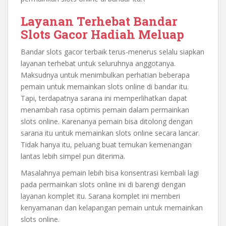
Layanan Terhebat Bandar
Slots Gacor Hadiah Meluap
Bandar slots gacor terbaik terus-menerus selalu siapkan
layanan terhebat untuk seluruhnya anggotanya.
Maksudnya untuk menimbulkan perhatian beberapa
pemain untuk memainkan slots online di bandar itu.
Tapi, terdapatnya sarana ini memperlihatkan dapat
menambah rasa optimis pemain dalam permainkan
slots online. Karenanya pemain bisa ditolong dengan
sarana itu untuk memainkan slots online secara lancar.
Tidak hanya itu, peluang buat temukan kemenangan
lantas lebih simpel pun diterima.
Masalahnya pemain lebih bisa konsentrasi kembali lagi
pada permainkan slots online ini di barengi dengan
layanan komplet itu. Sarana komplet ini memberi
kenyamanan dan kelapangan pemain untuk memainkan
slots online.