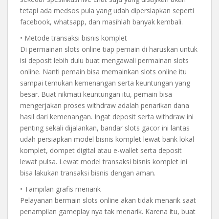
tetapi ada medsos pula yang udah dipersiapkan seperti
facebook, whatsapp, dan masihlah banyak kembali.
• Metode transaksi bisnis komplet
Di permainan slots online tiap pemain di haruskan untuk
isi deposit lebih dulu buat mengawali permainan slots
online. Nanti pemain bisa memainkan slots online itu
sampai temukan kemenangan serta keuntungan yang
besar. Buat nikmati keuntungan itu, pemain bisa
mengerjakan proses withdraw adalah penarikan dana
hasil dari kemenangan. Ingat deposit serta withdraw ini
penting sekali dijalankan, bandar slots gacor ini lantas
udah persiapkan model bisnis komplet lewat bank lokal
komplet, dompet digital atau e-wallet serta deposit
lewat pulsa. Lewat model transaksi bisnis komplet ini
bisa lakukan transaksi bisnis dengan aman.
• Tampilan grafis menarik
Pelayanan bermain slots online akan tidak menarik saat
penampilan gameplay nya tak menarik. Karena itu, buat