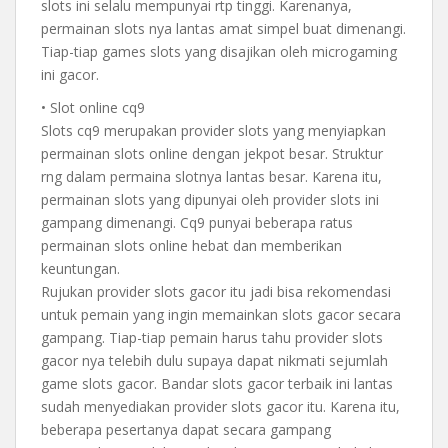
slots ini selalu mempunyai rtp tinggi. Karenanya,
permainan slots nya lantas amat simpel buat dimenangi.
Tiap-tiap games slots yang disajikan oleh microgaming
ini gacor.
• Slot online cq9
Slots cq9 merupakan provider slots yang menyiapkan
permainan slots online dengan jekpot besar. Struktur
rng dalam permaina slotnya lantas besar. Karena itu,
permainan slots yang dipunyai oleh provider slots ini
gampang dimenangi. Cq9 punyai beberapa ratus
permainan slots online hebat dan memberikan
keuntungan.
Rujukan provider slots gacor itu jadi bisa rekomendasi
untuk pemain yang ingin memainkan slots gacor secara
gampang. Tiap-tiap pemain harus tahu provider slots
gacor nya telebih dulu supaya dapat nikmati sejumlah
game slots gacor. Bandar slots gacor terbaik ini lantas
sudah menyediakan provider slots gacor itu. Karena itu,
beberapa pesertanya dapat secara gampang