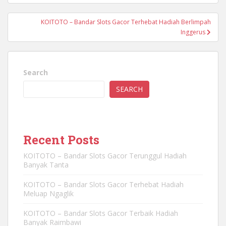
KOITOTO – Bandar Slots Gacor Terhebat Hadiah Berlimpah
Inggerus
Search
SEARCH
Recent Posts
KOITOTO – Bandar Slots Gacor Terunggul Hadiah
Banyak Tanta
KOITOTO – Bandar Slots Gacor Terhebat Hadiah
Meluap Ngaglik
KOITOTO – Bandar Slots Gacor Terbaik Hadiah
Banyak Raimbawi