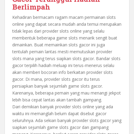
Berlimpah
Kehadiran bermacam ragam macam permainan slots
online yang dapat secara mudah anda temui merupakan
tidak lepas dari provider slots online yang selalu
membentuk beberapa game slots menarik sengit buat
dimainkan. Buat memainkan slots gacor ini juga
tentulah pemain lantas mesti memutuskan provider
slots mana yang terus siapkan slots gacor. Bandar slots
gacor terpilih hadiah meluap ini terus-menerus selalu
akan memberi bocoran info berkaitan provider slots
gacor. Di mana, provider slots gacor itu terus
persiapkan banyak sejumlah game slots gacor.
Karenanya, beberapa pemain yang mau menangi jekpot
lebih bisa cepat lantas akan tambah gampang.
Dari demikian banyak provider slots online yang ada
waktu ini memanglah belum dapat disebut gacor
seluruhnya. Ada sekian banyak provider slots gacor yang
siapkan sejumlah game slots gacor dan gampang