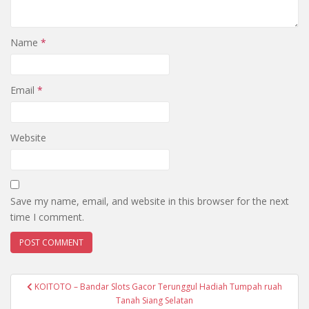
Name
*
Email
*
Website
Save my name, email, and website in this browser for the next
time I comment.
Post
KOITOTO – Bandar Slots Gacor Terunggul Hadiah Tumpah ruah
navigation
Tanah Siang Selatan