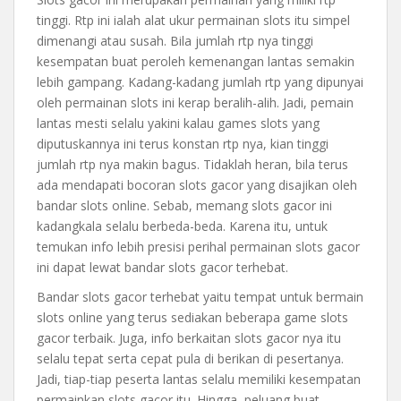
tinggi. Rtp ini ialah alat ukur permainan slots itu simpel
dimenangi atau susah. Bila jumlah rtp nya tinggi
kesempatan buat peroleh kemenangan lantas semakin
lebih gampang. Kadang-kadang jumlah rtp yang dipunyai
oleh permainan slots ini kerap beralih-alih. Jadi, pemain
lantas mesti selalu yakini kalau games slots yang
diputuskannya ini terus konstan rtp nya, kian tinggi
jumlah rtp nya makin bagus. Tidaklah heran, bila terus
ada mendapati bocoran slots gacor yang disajikan oleh
bandar slots online. Sebab, memang slots gacor ini
kadangkala selalu berbeda-beda. Karena itu, untuk
temukan info lebih presisi perihal permainan slots gacor
ini dapat lewat bandar slots gacor terhebat.
Bandar slots gacor terhebat yaitu tempat untuk bermain
slots online yang terus sediakan beberapa game slots
gacor terbaik. Juga, info berkaitan slots gacor nya itu
selalu tepat serta cepat pula di berikan di pesertanya.
Jadi, tiap-tiap peserta lantas selalu memiliki kesempatan
permainkan slots gacor itu. Hingga, peluang buat