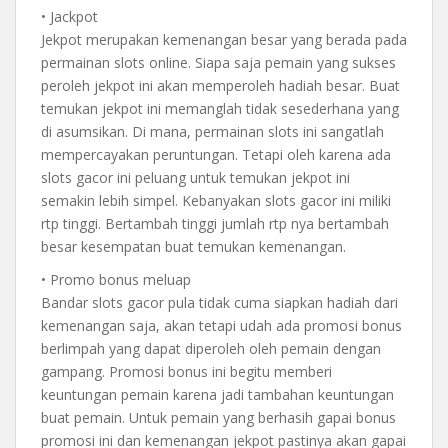
• Jackpot
Jekpot merupakan kemenangan besar yang berada pada
permainan slots online. Siapa saja pemain yang sukses
peroleh jekpot ini akan memperoleh hadiah besar. Buat
temukan jekpot ini memanglah tidak sesederhana yang
di asumsikan. Di mana, permainan slots ini sangatlah
mempercayakan peruntungan. Tetapi oleh karena ada
slots gacor ini peluang untuk temukan jekpot ini
semakin lebih simpel. Kebanyakan slots gacor ini miliki
rtp tinggi. Bertambah tinggi jumlah rtp nya bertambah
besar kesempatan buat temukan kemenangan.
• Promo bonus meluap
Bandar slots gacor pula tidak cuma siapkan hadiah dari
kemenangan saja, akan tetapi udah ada promosi bonus
berlimpah yang dapat diperoleh oleh pemain dengan
gampang. Promosi bonus ini begitu memberi
keuntungan pemain karena jadi tambahan keuntungan
buat pemain. Untuk pemain yang berhasih gapai bonus
promosi ini dan kemenangan jekpot pastinya akan gapai