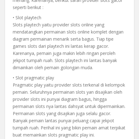
menang. Karenanya, berikut saran provider slots gacor
seperti berikut :
• Slot playtech
Slots playtech yaitu provider slots online yang
mendatangkan permainan slots online komplet dengan
diagram permainan menarik serta bagus. Tiap tipe
games slots dari playtech ini lantas kerap gacor.
Karenanya, pemain juga makin lebih ringan peroleh
jekpot tumpah ruah. Slots playtech ini lantas banyak
dimainkan oleh pemain golongan muda.
• Slot pragmatic play
Pragmatic play yaitu provider slots terkenal di kelompok
pemain. Seluruhnya permainan slots yan disajikan oleh
provider slots ini punyai diagram bagus, hingga
permainan slots nya lantas dahsyat untuk dipermainkan.
Permainan slots yang disajikan juga selalu gacor.
Banyak pemain lantas punyai peluang capai jekpot
tumpah ruah. Perihal ini yang bikin pemain amat terpikat
buat memainkan slots pragmatic play ini.