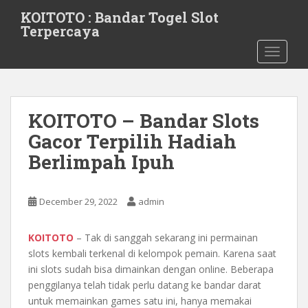
S
KOITOTO : Bandar Togel Slot
k
Terpercaya
i
TOGGLE
p
t
o
m
KOITOTO – Bandar Slots
a
i
Gacor Terpilih Hadiah
n
Berlimpah Ipuh
c
o
n
December 29, 2022
admin
t
e
KOITOTO
– Tak di sanggah sekarang ini permainan
n
slots kembali terkenal di kelompok pemain. Karena saat
t
ini slots sudah bisa dimainkan dengan online. Beberapa
penggilanya telah tidak perlu datang ke bandar darat
untuk memainkan games satu ini, hanya memakai