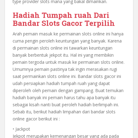
type provider slots mana yang bakal dimainkan.
Hadiah Tumpah ruah Dari
Bandar Slots Gacor Terpilih
Arah pemain masuk ke permainan slots online ini hanya
cuma pengin peroleh keuntungan yang banyak. Karena
di permainan slots online ini tawarkan keuntungan
banyak berbentuk jekpot itu. Hal ini yang membikin
pemain tergoda untuk masuk ke permainan slots online.
Umumnya pemain pastinya tak ingin merasakan rugi
saat permainkan slots online ini. Bandar slots gacor ini
udah persiapkan hadiah tumpah ruah yang dapat
diperoleh oleh pemain dengan gampang. Buat temukan
hadiah banyak ini pemain harus tahu apa banyak itu
sebagai kisah nanti buat peroleh hadiah berlimpah ini.
Sebab itu, berikut hadiah limpahan dari bandar slots
online gacor berikut ini :
• Jackpot
Jekpot merupakan kemenangan besar yang ada pada