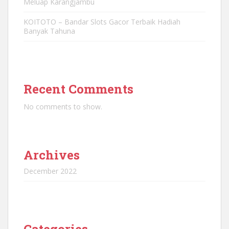
Meluap Karangjambu
KOITOTO – Bandar Slots Gacor Terbaik Hadiah
Banyak Tahuna
Recent Comments
No comments to show.
Archives
December 2022