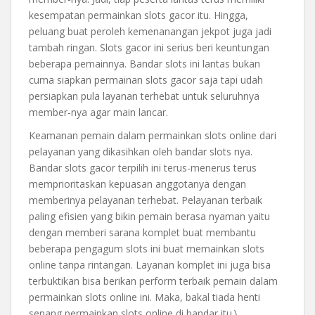
kesempatan permainkan slots gacor itu. Hingga,
peluang buat peroleh kemenanangan jekpot juga jadi
tambah ringan. Slots gacor ini serius beri keuntungan
beberapa pemainnya. Bandar slots ini lantas bukan
cuma siapkan permainan slots gacor saja tapi udah
persiapkan pula layanan terhebat untuk seluruhnya
member-nya agar main lancar.
Keamanan pemain dalam permainkan slots online dari
pelayanan yang dikasihkan oleh bandar slots nya.
Bandar slots gacor terpilih ini terus-menerus terus
memprioritaskan kepuasan anggotanya dengan
memberinya pelayanan terhebat. Pelayanan terbaik
paling efisien yang bikin pemain berasa nyaman yaitu
dengan memberi sarana komplet buat membantu
beberapa pengagum slots ini buat memainkan slots
online tanpa rintangan. Layanan komplet ini juga bisa
terbuktikan bisa berikan perform terbaik pemain dalam
permainkan slots online ini. Maka, bakal tiada henti
senang permainkan slots online di bandar itu.\