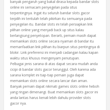
banyak pengaruh yang bakal dirasa kepada bandar slots
online ini semacam penyegelan pada situs
terpentingnya. Ingat itu seluruh bandar slots gacor
terpilih ini tentulah telah pikirkan itu semuanya pada
penyegelan itu. Bandar slots ini telah persiapkan link
pilihan online yang menjadi back up situs kalau
berlangsung penyetopan. Berarti, pemain masih dapat
memainkan slots online secara nyaman di bandar itu
memanfaatkan link pilihan itu biarpun situs pentingnya di
blokir. Link preferensi ini menjadi cadangan kalau kapan
waktu situs khusus mengenyam penutupan.
Pelbagai jenis sarana di atas dapat secara mudah anda
cicipi di bandar slots gacor terunggul. Oleh karena ada
sarana komplet ini tiap-tiap pemain juga dapat
memainkan slots online secara lancar dan aman.
Banyak pemain dapat nikmati games slots online heboh
yang ringan dimenangi. Buat memainkan slots gacor ini
anda lantas harus kenali lebih dahulu provider slots
gacor nya.