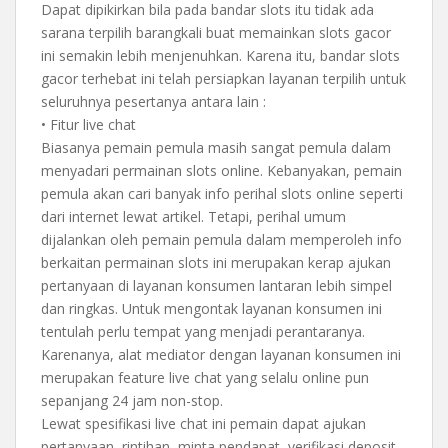
Dapat dipikirkan bila pada bandar slots itu tidak ada
sarana terpilih barangkali buat memainkan slots gacor
ini semakin lebih menjenuhkan. Karena itu, bandar slots
gacor terhebat ini telah persiapkan layanan terpilih untuk
seluruhnya pesertanya antara lain :
• Fitur live chat
Biasanya pemain pemula masih sangat pemula dalam
menyadari permainan slots online. Kebanyakan, pemain
pemula akan cari banyak info perihal slots online seperti
dari internet lewat artikel. Tetapi, perihal umum
dijalankan oleh pemain pemula dalam memperoleh info
berkaitan permainan slots ini merupakan kerap ajukan
pertanyaan di layanan konsumen lantaran lebih simpel
dan ringkas. Untuk mengontak layanan konsumen ini
tentulah perlu tempat yang menjadi perantaranya.
Karenanya, alat mediator dengan layanan konsumen ini
merupakan feature live chat yang selalu online pun
sepanjang 24 jam non-stop.
Lewat spesifikasi live chat ini pemain dapat ajukan
pertanyaan, rintihan, minta pendapat, verifikasi deposit,