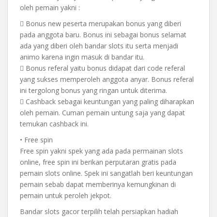
oleh pemain yakni :
 Bonus new peserta merupakan bonus yang diberi
pada anggota baru. Bonus ini sebagai bonus selamat
ada yang diberi oleh bandar slots itu serta menjadi
animo karena ingin masuk di bandar itu.
 Bonus referal yaitu bonus didapat dari code referal
yang sukses memperoleh anggota anyar. Bonus referal
ini tergolong bonus yang ringan untuk diterima.
 Cashback sebagai keuntungan yang paling diharapkan
oleh pemain. Cuman pemain untung saja yang dapat
temukan cashback ini.
• Free spin
Free spin yakni spek yang ada pada permainan slots
online, free spin ini berikan perputaran gratis pada
pemain slots online. Spek ini sangatlah beri keuntungan
pemain sebab dapat memberinya kemungkinan di
pemain untuk peroleh jekpot.
Bandar slots gacor terpilih telah persiapkan hadiah