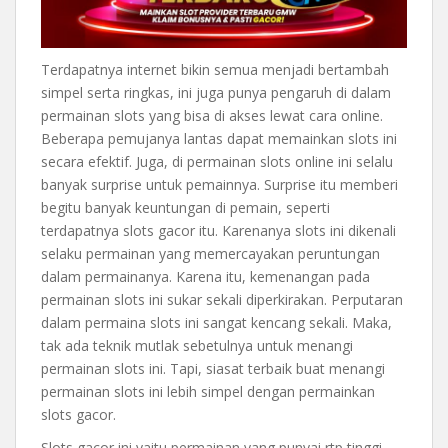
Terdapatnya internet bikin semua menjadi bertambah
simpel serta ringkas, ini juga punya pengaruh di dalam
permainan slots yang bisa di akses lewat cara online.
Beberapa pemujanya lantas dapat memainkan slots ini
secara efektif. Juga, di permainan slots online ini selalu
banyak surprise untuk pemainnya. Surprise itu memberi
begitu banyak keuntungan di pemain, seperti
terdapatnya slots gacor itu. Karenanya slots ini dikenali
selaku permainan yang memercayakan peruntungan
dalam permainanya. Karena itu, kemenangan pada
permainan slots ini sukar sekali diperkirakan. Perputaran
dalam permaina slots ini sangat kencang sekali. Maka,
tak ada teknik mutlak sebetulnya untuk menangi
permainan slots ini. Tapi, siasat terbaik buat menangi
permainan slots ini lebih simpel dengan permainkan
slots gacor.
Slots gacor ini yaitu permainan yang punyai rtp tinggi.