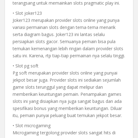
terangsang untuk memainkan slots pragmatic play ini.
• Slot joker123
Joker123 merupakan provider slots online yang punya
variasi permainan slots dengan tema-tema menarik
serta diagram bagus. Joker123 ini lantas selalu
persiapkan slots gacor. Semuanya pemain bisa pula
temukan kemenangan lebih ringan dalam provider slots
satu ini. Karena, rtp tiap-tiap permainan nya selalu tinggi.
• Slot pg soft
Pg soft merupakan provider slots online yang punyai
jekpot besar juga. Provider slots ini sediakan sejumlah
game slots terunggul yang dapat melipur dan
memberikan keuntungan pemain. Penampakan games
slots ini yang disiapkan nya juga sangat bagus dan ada
spesifikasi bonus yang memberikan keuntungan. Diluar
itu, pemain punyai peluang buat temukan jekpot besar.
• Slot microgaming
Microgaming tergolong provider slots sangat hits di