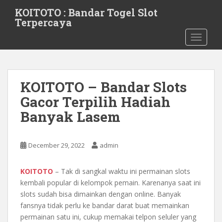
S
KOITOTO : Bandar Togel Slot
k
Terpercaya
i
TOGGLE
p
t
o
m
KOITOTO – Bandar Slots
a
i
Gacor Terpilih Hadiah
n
Banyak Lasem
c
o
n
December 29, 2022
admin
t
e
KOITOTO
– Tak di sangkal waktu ini permainan slots
n
kembali popular di kelompok pemain. Karenanya saat ini
t
slots sudah bisa dimainkan dengan online. Banyak
fansnya tidak perlu ke bandar darat buat memainkan
permainan satu ini, cukup memakai telpon seluler yang