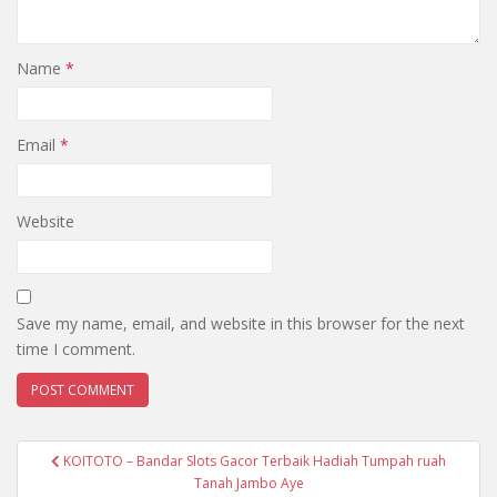
Name
*
Email
*
Website
Save my name, email, and website in this browser for the next
time I comment.
Post
KOITOTO – Bandar Slots Gacor Terbaik Hadiah Tumpah ruah
navigation
Tanah Jambo Aye