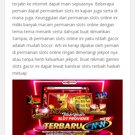
terjalin ke internet dapat main sepuasnya. Beberapa
pemain dapat permainkan slots ini kapan juga serta di
mana juga. Keunggulan dari permainan slots online ini
miliki banyak macam permainan slots online dengan
tema-tema menarik serta dahsyat buat dimainkan.
Sampai, di permainan slots online ini yaitu istilah gacor
adalah mudah bocor. Arti ini kerap dipakai oleh pemain
di permainan slots online ringan dimenangi jekpot nya
atau tanpa henti keluarkan jekpot. Buat nikmati games
slots gacor ini dapat lewat bandsar slots terbaih hadiah
meluap.