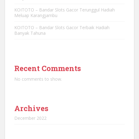
KOITOTO – Bandar Slots Gacor Terunggul Hadiah
Meluap Karangjambu
KOITOTO – Bandar Slots Gacor Terbaik Hadiah
Banyak Tahuna
Recent Comments
No comments to show.
Archives
December 2022