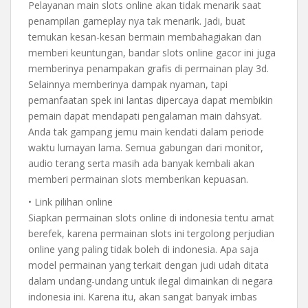
Pelayanan main slots online akan tidak menarik saat
penampilan gameplay nya tak menarik. Jadi, buat
temukan kesan-kesan bermain membahagiakan dan
memberi keuntungan, bandar slots online gacor ini juga
memberinya penampakan grafis di permainan play 3d.
Selainnya memberinya dampak nyaman, tapi
pemanfaatan spek ini lantas dipercaya dapat membikin
pemain dapat mendapati pengalaman main dahsyat.
Anda tak gampang jemu main kendati dalam periode
waktu lumayan lama. Semua gabungan dari monitor,
audio terang serta masih ada banyak kembali akan
memberi permainan slots memberikan kepuasan.
• Link pilihan online
Siapkan permainan slots online di indonesia tentu amat
berefek, karena permainan slots ini tergolong perjudian
online yang paling tidak boleh di indonesia. Apa saja
model permainan yang terkait dengan judi udah ditata
dalam undang-undang untuk ilegal dimainkan di negara
indonesia ini. Karena itu, akan sangat banyak imbas