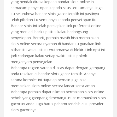
yang hendak dirasa kepada bandar slots online ini
semacam penyetopan kepada situs terutamanya. Ingat
itu seluruhnya bandar slots gacor terpilih ini pastinya
telah pikirkan itu semuanya kepada penyetopan itu.
Bandar slots ini telah persiapkan link preferensi online
yang menjadi back up situs kalau berlangsung
penyetopan. Berarti, pemain masih bisa memainkan
slots online secara nyaman di bandar itu gunakan link
pilihan itu walau situs terutamanya di blokir. Link opsi ini
jadi cadangan kalau setiap waktu situs pokok
mengenyam penyegelan.
Beberapa ragam sarana di atas dapat dengan gampang
anda rasakan di bandar slots gacor terpilih. Adanya
sarana komplet ini tiap-tiap pemain juga bisa
memainkan slots online secara lancar serta aman.
Beberapa pemain dapat nikmati permainan slots online
heboh yang gampang dimenangi. Buat memainkan slots
gacor ini anda juga harus pahami terlebih dulu provider
slots gacor nya.