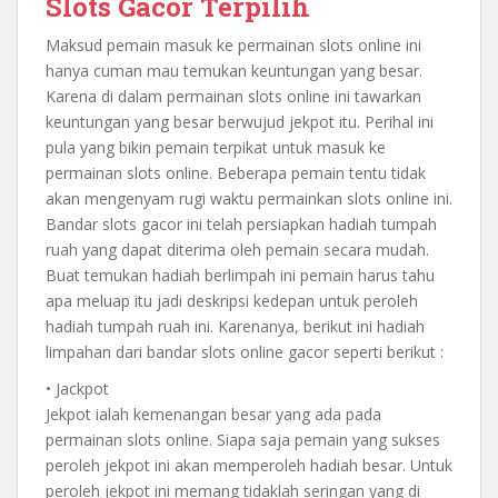
Slots Gacor Terpilih
Maksud pemain masuk ke permainan slots online ini
hanya cuman mau temukan keuntungan yang besar.
Karena di dalam permainan slots online ini tawarkan
keuntungan yang besar berwujud jekpot itu. Perihal ini
pula yang bikin pemain terpikat untuk masuk ke
permainan slots online. Beberapa pemain tentu tidak
akan mengenyam rugi waktu permainkan slots online ini.
Bandar slots gacor ini telah persiapkan hadiah tumpah
ruah yang dapat diterima oleh pemain secara mudah.
Buat temukan hadiah berlimpah ini pemain harus tahu
apa meluap itu jadi deskripsi kedepan untuk peroleh
hadiah tumpah ruah ini. Karenanya, berikut ini hadiah
limpahan dari bandar slots online gacor seperti berikut :
• Jackpot
Jekpot ialah kemenangan besar yang ada pada
permainan slots online. Siapa saja pemain yang sukses
peroleh jekpot ini akan memperoleh hadiah besar. Untuk
peroleh jekpot ini memang tidaklah seringan yang di