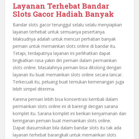
Layanan Terhebat Bandar
Slots Gacor Hadiah Banyak
Bandar slots gacor terunggul selalu selalu menyiapkan
layanan terhebat untuk semuanya pesertanya.
Maksudnya adalah untuk mencuri perhatian banyak
pemain untuk memainkan slots online di bandar itu.
Tetapi, terdapatnya layanan ini perlihatkan dapat
tingkatkan rasa yakin diri pemain dalam permainkan
slots online. Masalahnya pemain bisa ditolong dengan
layanan itu buat memainkan slots online secara lancar.
Terkecuali itu, peluang buat temukan kemenangan juga
lebih simpel diterima.
Karena pemain lebih bisa konsentrasi kembali dalam
permainkan slots online ini di barengi dengan sarana
komplet itu. Sarana komplet ini berikan kenyamanan dan
keringanan pemain buat memainkan slots online.
Dapat diasumsikan bila dalam bandar slots itu tak ada
layanan terhebat barangkali untuk memainkan slots