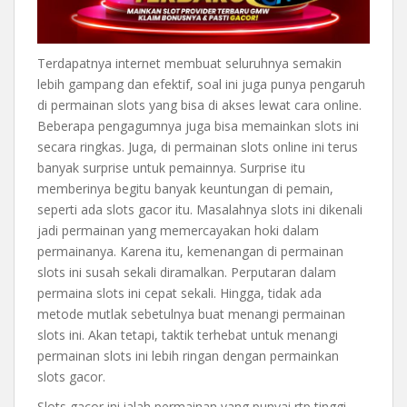
Terdapatnya internet membuat seluruhnya semakin
lebih gampang dan efektif, soal ini juga punya pengaruh
di permainan slots yang bisa di akses lewat cara online.
Beberapa pengagumnya juga bisa memainkan slots ini
secara ringkas. Juga, di permainan slots online ini terus
banyak surprise untuk pemainnya. Surprise itu
memberinya begitu banyak keuntungan di pemain,
seperti ada slots gacor itu. Masalahnya slots ini dikenali
jadi permainan yang memercayakan hoki dalam
permainanya. Karena itu, kemenangan di permainan
slots ini susah sekali diramalkan. Perputaran dalam
permaina slots ini cepat sekali. Hingga, tidak ada
metode mutlak sebetulnya buat menangi permainan
slots ini. Akan tetapi, taktik terhebat untuk menangi
permainan slots ini lebih ringan dengan permainkan
slots gacor.
Slots gacor ini ialah permainan yang punyai rtp tinggi.