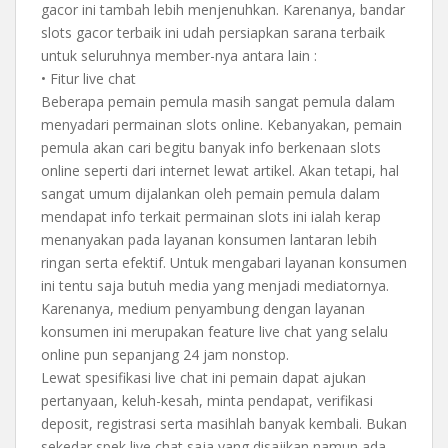
gacor ini tambah lebih menjenuhkan. Karenanya, bandar
slots gacor terbaik ini udah persiapkan sarana terbaik
untuk seluruhnya member-nya antara lain :
• Fitur live chat
Beberapa pemain pemula masih sangat pemula dalam
menyadari permainan slots online. Kebanyakan, pemain
pemula akan cari begitu banyak info berkenaan slots
online seperti dari internet lewat artikel. Akan tetapi, hal
sangat umum dijalankan oleh pemain pemula dalam
mendapat info terkait permainan slots ini ialah kerap
menanyakan pada layanan konsumen lantaran lebih
ringan serta efektif. Untuk mengabari layanan konsumen
ini tentu saja butuh media yang menjadi mediatornya.
Karenanya, medium penyambung dengan layanan
konsumen ini merupakan feature live chat yang selalu
online pun sepanjang 24 jam nonstop.
Lewat spesifikasi live chat ini pemain dapat ajukan
pertanyaan, keluh-kesah, minta pendapat, verifikasi
deposit, registrasi serta masihlah banyak kembali. Bukan
sekedar spek live chat saja yang disajikan namun ada