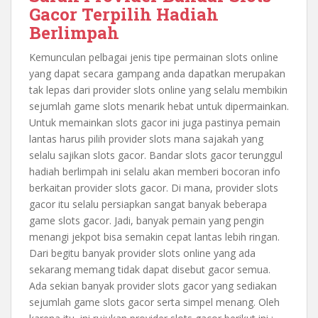
Gacor Terpilih Hadiah
Berlimpah
Kemunculan pelbagai jenis tipe permainan slots online
yang dapat secara gampang anda dapatkan merupakan
tak lepas dari provider slots online yang selalu membikin
sejumlah game slots menarik hebat untuk dipermainkan.
Untuk memainkan slots gacor ini juga pastinya pemain
lantas harus pilih provider slots mana sajakah yang
selalu sajikan slots gacor. Bandar slots gacor terunggul
hadiah berlimpah ini selalu akan memberi bocoran info
berkaitan provider slots gacor. Di mana, provider slots
gacor itu selalu persiapkan sangat banyak beberapa
game slots gacor. Jadi, banyak pemain yang pengin
menangi jekpot bisa semakin cepat lantas lebih ringan.
Dari begitu banyak provider slots online yang ada
sekarang memang tidak dapat disebut gacor semua.
Ada sekian banyak provider slots gacor yang sediakan
sejumlah game slots gacor serta simpel menang. Oleh