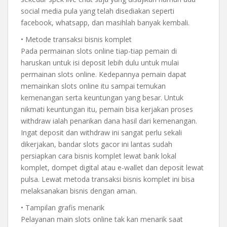
social media pula yang telah disediakan seperti
facebook, whatsapp, dan masihlah banyak kembali.
• Metode transaksi bisnis komplet
Pada permainan slots online tiap-tiap pemain di
haruskan untuk isi deposit lebih dulu untuk mulai
permainan slots online. Kedepannya pemain dapat
memainkan slots online itu sampai temukan
kemenangan serta keuntungan yang besar. Untuk
nikmati keuntungan itu, pemain bisa kerjakan proses
withdraw ialah penarikan dana hasil dari kemenangan.
Ingat deposit dan withdraw ini sangat perlu sekali
dikerjakan, bandar slots gacor ini lantas sudah
persiapkan cara bisnis komplet lewat bank lokal
komplet, dompet digital atau e-wallet dan deposit lewat
pulsa. Lewat metoda transaksi bisnis komplet ini bisa
melaksanakan bisnis dengan aman.
• Tampilan grafis menarik
Pelayanan main slots online tak kan menarik saat