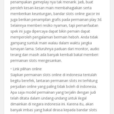
penampakan gameplay nya tak menarik. Jadi, buat
peroleh kesan-kesan main membahagiakan serta
memberikan keuntungan, bandar slots online gacor ini
juga berikan penampilan grafis pada permainan play 3d.
Selainnya memberi resiko nyaman, tapi pemanfaatan
spek ini juga dipercaya dapat bikin pemain dapat
memperoleh pengalaman bermain heboh. Anda tidak
gampang suntuk main walau dalam waktu jangka
lumayan lama. Seluruhnya paduan dari monitor, audio
terang dan masih ada banyak kembali bakal memberi
permainan slots mengesankan.
• Link pilihan online
Siapkan permainan slots online di indonesia tentulah
begitu berefek, lantaran permainan slots ini terhitung
perjudian online yang paling tidak boleh di indonesia.
Apa saja model permainan yang terjalin dengan judi
telah ditata dalam undang-undang untuk ilegal
dimainkan di negara indonesia ini. Karena itu, akan
banyak imbas yang bakal dirasa kepada bandar slots