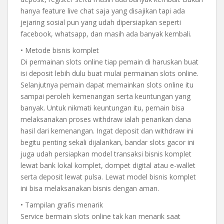
hanya feature live chat saja yang disajikan tapi ada
jejaring sosial pun yang udah dipersiapkan seperti
facebook, whatsapp, dan masih ada banyak kembali.
• Metode bisnis komplet
Di permainan slots online tiap pemain di haruskan buat
isi deposit lebih dulu buat mulai permainan slots online.
Selanjutnya pemain dapat memainkan slots online itu
sampai peroleh kemenangan serta keuntungan yang
banyak. Untuk nikmati keuntungan itu, pemain bisa
melaksanakan proses withdraw ialah penarikan dana
hasil dari kemenangan. Ingat deposit dan withdraw ini
begitu penting sekali dijalankan, bandar slots gacor ini
juga udah persiapkan model transaksi bisnis komplet
lewat bank lokal komplet, dompet digital atau e-wallet
serta deposit lewat pulsa. Lewat model bisnis komplet
ini bisa melaksanakan bisnis dengan aman.
• Tampilan grafis menarik
Service bermain slots online tak kan menarik saat