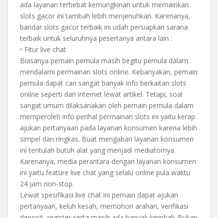
ada layanan terhebat kemungkinan untuk memainkan
slots gacor ini tambah lebih menjenuhkan. Karenanya,
bandar slots gacor terbaik ini udah persiapkan sarana
terbaik untuk seluruhnya pesertanya antara lain :
• Fitur live chat
Biasanya pemain pemula masih begitu pemula dalam
mendalami permainan slots online. Kebanyakan, pemain
pemula dapat cari sangat banyak info berkaitan slots
online seperti dari internet lewat artikel. Tetapi, soal
sangat umum dilaksanakan oleh pemain pemula dalam
memperoleh info perihal permainan slots ini yaitu kerap
ajukan pertanyaan pada layanan konsumen karena lebih
simpel dan ringkas. Buat mengabari layanan konsumen
ini tentulah butuh alat yang menjadi mediatornya.
Karenanya, media perantara dengan layanan konsumen
ini yaitu feature live chat yang selalu online pula waktu
24 jam non-stop.
Lewat spesifikasi live chat ini pemain dapat ajukan
pertanyaan, keluh kesah, memohon arahan, verifikasi
deposit, register serta masih ada banyak kembali. Bukan