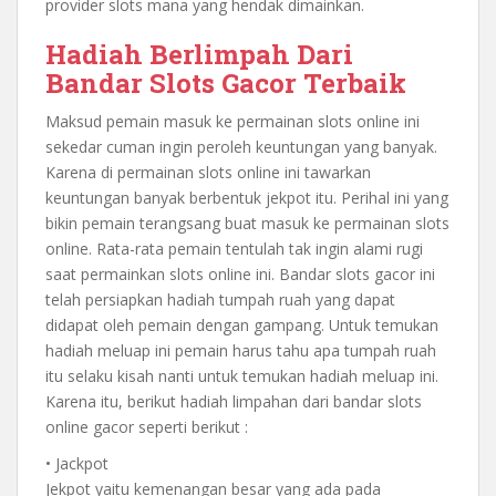
provider slots mana yang hendak dimainkan.
Hadiah Berlimpah Dari
Bandar Slots Gacor Terbaik
Maksud pemain masuk ke permainan slots online ini
sekedar cuman ingin peroleh keuntungan yang banyak.
Karena di permainan slots online ini tawarkan
keuntungan banyak berbentuk jekpot itu. Perihal ini yang
bikin pemain terangsang buat masuk ke permainan slots
online. Rata-rata pemain tentulah tak ingin alami rugi
saat permainkan slots online ini. Bandar slots gacor ini
telah persiapkan hadiah tumpah ruah yang dapat
didapat oleh pemain dengan gampang. Untuk temukan
hadiah meluap ini pemain harus tahu apa tumpah ruah
itu selaku kisah nanti untuk temukan hadiah meluap ini.
Karena itu, berikut hadiah limpahan dari bandar slots
online gacor seperti berikut :
• Jackpot
Jekpot yaitu kemenangan besar yang ada pada