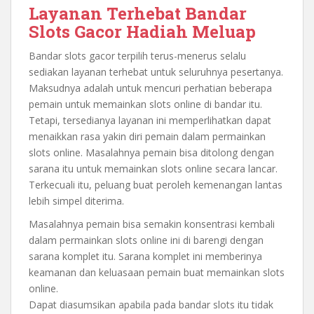
Layanan Terhebat Bandar
Slots Gacor Hadiah Meluap
Bandar slots gacor terpilih terus-menerus selalu
sediakan layanan terhebat untuk seluruhnya pesertanya.
Maksudnya adalah untuk mencuri perhatian beberapa
pemain untuk memainkan slots online di bandar itu.
Tetapi, tersedianya layanan ini memperlihatkan dapat
menaikkan rasa yakin diri pemain dalam permainkan
slots online. Masalahnya pemain bisa ditolong dengan
sarana itu untuk memainkan slots online secara lancar.
Terkecuali itu, peluang buat peroleh kemenangan lantas
lebih simpel diterima.
Masalahnya pemain bisa semakin konsentrasi kembali
dalam permainkan slots online ini di barengi dengan
sarana komplet itu. Sarana komplet ini memberinya
keamanan dan keluasaan pemain buat memainkan slots
online.
Dapat diasumsikan apabila pada bandar slots itu tidak