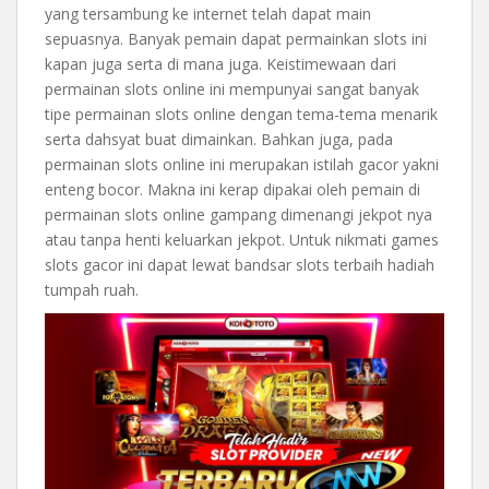
yang tersambung ke internet telah dapat main
sepuasnya. Banyak pemain dapat permainkan slots ini
kapan juga serta di mana juga. Keistimewaan dari
permainan slots online ini mempunyai sangat banyak
tipe permainan slots online dengan tema-tema menarik
serta dahsyat buat dimainkan. Bahkan juga, pada
permainan slots online ini merupakan istilah gacor yakni
enteng bocor. Makna ini kerap dipakai oleh pemain di
permainan slots online gampang dimenangi jekpot nya
atau tanpa henti keluarkan jekpot. Untuk nikmati games
slots gacor ini dapat lewat bandsar slots terbaih hadiah
tumpah ruah.