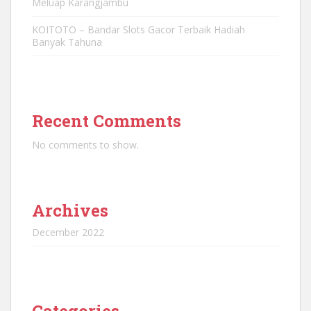
Meluap Karangjambu
KOITOTO – Bandar Slots Gacor Terbaik Hadiah
Banyak Tahuna
Recent Comments
No comments to show.
Archives
December 2022