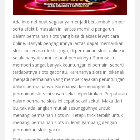
Ada internet buat segalanya menjadi bertambah simpel
serta efektif, masalah ini lantas memiliki pengaruh
dalam permainan slots yang bisa di akses lewat cara
online. Banyak pengagumnya lantas dapat memainkan
slots ini secara efektif. Juga, di permainan slots online ini
selalu banyak surprise buat pemainnya. Surprise itu
memberi sangat banyak keuntungan di pemain, seperti
terdapatnya slots gacor itu. Karenanya slots ini dikenali
menjadi permainan yang mempercayakan peruntungan
dalam permainanya. Karenanya, kemenangan di
permainan slots ini susah sekali diperkirakan. Perputaran
dalam permaina slots ini cepat sekali sekali. Maka dari
itu, tak ada langkah mutlak sesungguhnya untuk
menangi permainan slots ini. Tetapi, trick terpilih untuk
menangi permainan slots ini lebih gampang dengan
permainkan slots gacor.
Slots gacor ini yakni permainan yang punya rtp tinggi.