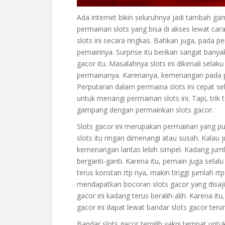
Ada internet bikin seluruhnya jadi tambah gam
permainan slots yang bisa di akses lewat ca
slots ini secara ringkas. Bahkan juga, pada pe
pemainnya. Surprise itu berikan sangat banya
gacor itu. Masalahnya slots ini dikenali se
permainanya. Karenanya, kemenangan pada per
Perputaran dalam permaina slots ini cepat sek
untuk menangi permainan slots ini. Tapi, trik
gampang dengan permainkan slots gacor.
Slots gacor ini merupakan permainan yang pun
slots itu ringan dimenangi atau susah. Kalau
kemenangan lantas lebih simpel. Kadang jumla
berganti-ganti. Karena itu, pemain juga selalu
terus konstan rtp nya, makin tinggi jumlah rtp
mendapatkan bocoran slots gacor yang disaji
gacor ini kadang terus beralih-alih. Karena itu
gacor ini dapat lewat bandar slots gacor teru
Bandar slots gacor terpilih yakni tempat unt