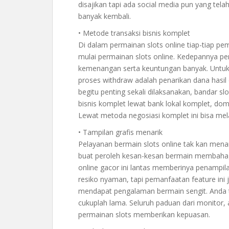
disajikan tapi ada social media pun yang tel
banyak kembali.
• Metode transaksi bisnis komplet
Di dalam permainan slots online tiap-tiap pema
mulai permainan slots online. Kedepannya p
kemenangan serta keuntungan banyak. Untuk 
proses withdraw adalah penarikan dana hasil 
begitu penting sekali dilaksanakan, bandar sl
bisnis komplet lewat bank lokal komplet, domp
Lewat metoda negosiasi komplet ini bisa mel
• Tampilan grafis menarik
Pelayanan bermain slots online tak kan menar
buat peroleh kesan-kesan bermain membahag
online gacor ini lantas memberinya penampi
resiko nyaman, tapi pemanfaatan feature ini
mendapat pengalaman bermain sengit. Anda t
cukuplah lama. Seluruh paduan dari monitor,
permainan slots memberikan kepuasan.