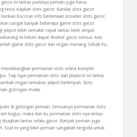
gacor ini lantas pastinya pemain juga harus
 terus siapkan slots gacor. Bandar slots gacor
 berikan bocoran info berkenaan provider slots gacor.
iapkan sangat banyak beberapa game slots gacor.
ekpot lebih semakin cepat lantas lebih simpel.
 sekarang ini belum dapat disebut gacor semua. Ada
jumlah game slots gacor dan ringan menang. Sebab itu,
ang mendatangkan permainan slots online komplet
. Tiap type permainan slots dari playtech ini lantas
tambah ringan temukan jekpot berlimpah. Slots
emain golongan muda.
populer di golongan pemain. Semuanya permainan slots
iagram bagus, maka dari itu permainan slots nya lantas
disajikan lantas selalu gacor. Banyak pemain juga
 Soal ini yang bikin pemain sangatlah tergoda untuk