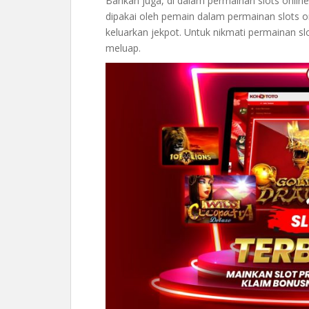
Bahkan juga, di dalam permainan slots online i
dipakai oleh pemain dalam permainan slots on
keluarkan jekpot. Untuk nikmati permainan slo
meluap.