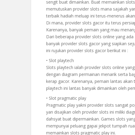
sengit buat dimainkan. Buat memainkan slots 
memutuskan provider slots mana sajakah yang
terbaik hadiah meluap ini terus-menerus akan
Di mana, provider slots gacor itu terus pers
Karenanya, banyak pemain yang mau menangi j
Dari beberapa provider slots online yang ada
banyak provider slots gacor yang siapkan se
ini rujukan provider slots gacor berikut ini :
• Slot playtech
Slots playtech ialah provider slots online y
dengan diagram permainan menarik serta bagus
kerap gacor. Karenanya, pemain lantas akan 
playtech ini lantas banyak dimainkan oleh p
• Slot pragmatic play
Pragmatic play yakni provider slots sangat 
yan disajikan oleh provider slots ini miliki d
dahsyat buat dipermainkan. Games slots yang 
mempunyai peluang gapai jekpot tumpah ruah.
memainkan slots pragmatic play ini.