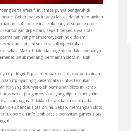
pang serta efektif, ini lantas punya pengaruh di
ra online. Beberapa pecintanya lantas dapat memainkan
rmainan slots online ini selalu banyak surprise untuk
k keuntungan di pemain, seperti tersedianya slots
laku permainan yang mempercayakan hoki dalam
mainan slots ini susah sekali diperkirakan.
ali sekali. Maka, tidak ada langkah mutlak sebetulnya
 terhebat untuk menangi permainan slots ini lebih
ya rtp tinggi. Rtp ini merupakan alat ukur permainan
 jumlah rtp nya tinggi kesempatan untuk temukan
h rtp yang dipunyai oleh permainan slots ini kerap
 harus yakini jika games slots yang diputuskannya ini
 nya kian bagus. Tidaklah heran, kalau selalu ada
kan oleh bandar slots online. Sebab, memanglah slots
, untuk peroleh info lebih presisi berkaitan games slots
nggul.
uk bermain slots online yang terus menyiapkan