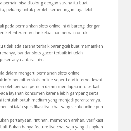
a pemain bisa ditolong dengan sarana itu buat
 itu, peluang untuk peroleh kemenangan juga lebih
 pada permainkan slots online ini di barengi dengan
beri ketenteraman dan keluasaan pemain untuk
itu tidak ada sarana terbaik barangkali buat memainkan
enanya, bandar slots gacor terbaik ini telah
pesertanya antara lain :
a dalam mengerti permainan slots online.
nfo berkaitan slots online seperti dari internet lewat
nkan oleh pemain pemula dalam mendapati info terkait
 pada layanan konsumen karena lebih gampang serta
ni tentulah butuh medium yang menjadi perantaranya.
 ini ialah spesifikasi live chat yang selalu online pun
ajukan pertanyaan, rintihan, memohon arahan, verifikasi
ali. Bukan hanya feature live chat saja yang disiapkan