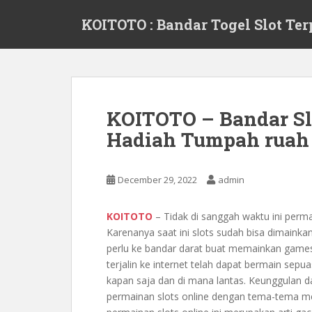
S
KOITOTO : Bandar Togel Slot Te
k
i
p
t
o
m
KOITOTO – Bandar Sl
a
Hadiah Tumpah ruah 
i
n
c
December 29, 2022
admin
o
n
t
KOITOTO
– Tidak di sanggah waktu ini perma
e
Karenanya saat ini slots sudah bisa dimainka
n
perlu ke bandar darat buat memainkan game
t
terjalin ke internet telah dapat bermain sepu
kapan saja dan di mana lantas. Keunggulan dar
permainan slots online dengan tema-tema men