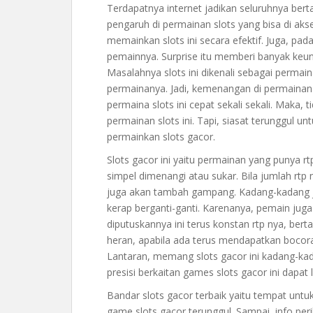
Terdapatnya internet jadikan seluruhnya ber
pengaruh di permainan slots yang bisa di aks
memainkan slots ini secara efektif. Juga, pada
pemainnya. Surprise itu memberi banyak keunt
Masalahnya slots ini dikenali sebagai perm
permainanya. Jadi, kemenangan di permainan sl
permaina slots ini cepat sekali sekali. Maka,
permainan slots ini. Tapi, siasat terunggul u
permainkan slots gacor.
Slots gacor ini yaitu permainan yang punya rtp 
simpel dimenangi atau sukar. Bila jumlah r
juga akan tambah gampang. Kadang-kadang jum
kerap berganti-ganti. Karenanya, pemain juga
diputuskannya ini terus konstan rtp nya, ber
heran, apabila ada terus mendapatkan bocoran
Lantaran, memang slots gacor ini kadang-kada
presisi berkaitan games slots gacor ini dapat
Bandar slots gacor terbaik yaitu tempat untu
game slots gacor terunggul. Sampai, info perih