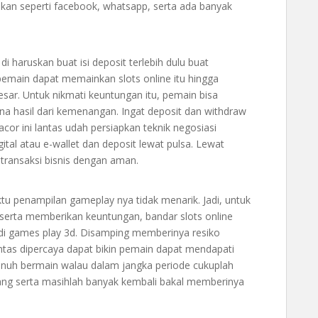
iakan seperti facebook, whatsapp, serta ada banyak
i haruskan buat isi deposit terlebih dulu buat
emain dapat memainkan slots online itu hingga
ar. Untuk nikmati keuntungan itu, pemain bisa
na hasil dari kemenangan. Ingat deposit dan withdraw
gacor ini lantas udah persiapkan teknik negosiasi
ital atau e-wallet dan deposit lewat pulsa. Lewat
 transaksi bisnis dengan aman.
ktu penampilan gameplay nya tidak menarik. Jadi, untuk
rta memberikan keuntungan, bandar slots online
 di games play 3d. Disamping memberinya resiko
antas dipercaya dapat bikin pemain dapat mendapati
enuh bermain walau dalam jangka periode cukuplah
rang serta masihlah banyak kembali bakal memberinya