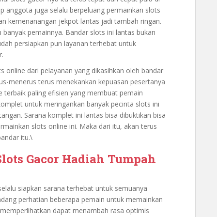
ap anggota juga selalu berpeluang permainkan slots
kan kemenanangan jekpot lantas jadi tambah ringan.
 banyak pemainnya. Bandar slots ini lantas bukan
udah persiapkan pun layanan terhebat untuk
r.
 online dari pelayanan yang dikasihkan oleh bandar
 terus-menerus terus menekankan kepuasan pesertanya
e terbaik paling efisien yang membuat pemain
mplet untuk meringankan banyak pecinta slots ini
angan. Sarana komplet ini lantas bisa dibuktikan bisa
inkan slots online ini. Maka dari itu, akan terus
andar itu.\
Slots Gacor Hadiah Tumpah
selalu siapkan sarana terhebat untuk semuanya
ndang perhatian beberapa pemain untuk memainkan
 ini memperlihatkan dapat menambah rasa optimis