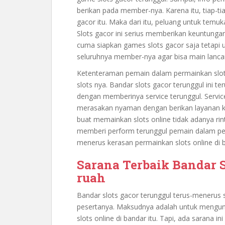
berikan pada member-nya. Karena itu, tiap-ti
gacor itu. Maka dari itu, peluang untuk temu
Slots gacor ini serius memberikan keuntungan
cuma siapkan games slots gacor saja tetapi 
seluruhnya member-nya agar bisa main lanca
Ketenteraman pemain dalam permainkan slots
slots nya. Bandar slots gacor terunggul ini
dengan memberinya service terunggul. Servic
merasakan nyaman dengan berikan layanan ko
buat memainkan slots online tidak adanya rint
memberi perform terunggul pemain dalam perma
menerus kerasan permainkan slots online di b
Sarana Terbaik Bandar 
ruah
Bandar slots gacor terunggul terus-menerus 
pesertanya. Maksudnya adalah untuk mengu
slots online di bandar itu. Tapi, ada sarana