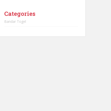
Categories
Bandar Togel