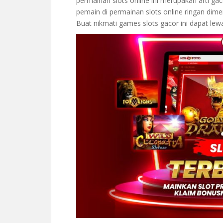
permainan slots online ini merupakan arti gaco
pemain di permainan slots online ringan dime
Buat nikmati games slots gacor ini dapat lewa