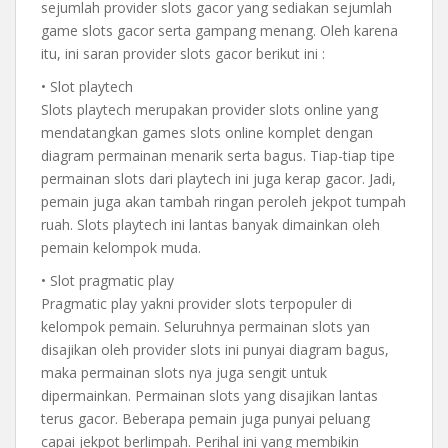
sejumlah provider slots gacor yang sediakan sejumlah
game slots gacor serta gampang menang. Oleh karena
itu, ini saran provider slots gacor berikut ini :
• Slot playtech
Slots playtech merupakan provider slots online yang
mendatangkan games slots online komplet dengan
diagram permainan menarik serta bagus. Tiap-tiap tipe
permainan slots dari playtech ini juga kerap gacor. Jadi,
pemain juga akan tambah ringan peroleh jekpot tumpah
ruah. Slots playtech ini lantas banyak dimainkan oleh
pemain kelompok muda.
• Slot pragmatic play
Pragmatic play yakni provider slots terpopuler di
kelompok pemain. Seluruhnya permainan slots yan
disajikan oleh provider slots ini punyai diagram bagus,
maka permainan slots nya juga sengit untuk
dipermainkan. Permainan slots yang disajikan lantas
terus gacor. Beberapa pemain juga punyai peluang
capai jekpot berlimpah. Perihal ini yang membikin