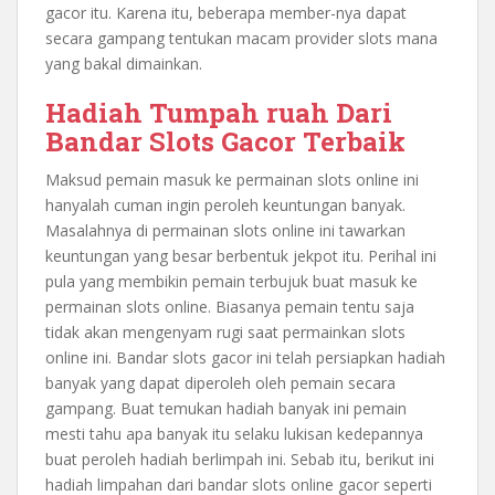
gacor itu. Karena itu, beberapa member-nya dapat
secara gampang tentukan macam provider slots mana
yang bakal dimainkan.
Hadiah Tumpah ruah Dari
Bandar Slots Gacor Terbaik
Maksud pemain masuk ke permainan slots online ini
hanyalah cuman ingin peroleh keuntungan banyak.
Masalahnya di permainan slots online ini tawarkan
keuntungan yang besar berbentuk jekpot itu. Perihal ini
pula yang membikin pemain terbujuk buat masuk ke
permainan slots online. Biasanya pemain tentu saja
tidak akan mengenyam rugi saat permainkan slots
online ini. Bandar slots gacor ini telah persiapkan hadiah
banyak yang dapat diperoleh oleh pemain secara
gampang. Buat temukan hadiah banyak ini pemain
mesti tahu apa banyak itu selaku lukisan kedepannya
buat peroleh hadiah berlimpah ini. Sebab itu, berikut ini
hadiah limpahan dari bandar slots online gacor seperti