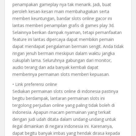
penampakan gameplay nya tak menarik. Jadi, buat
peroleh kesan-kesan main membahagiakan serta
memberi keuntungan, bandar slots online gacor ini
lantas memberi penampilan grafis di games play 3d.
Selainnya berikan dampak nyaman, tetapi pemanfaatan
feature ini lantas dipercaya dapat membikin pemain
dapat mendapat pengalaman bermain sengit. Anda tidak
ringan jenuh bermain meskipun dalam waktu jangka
cukuplah lama. Seluruhnya gabungan dari monitor,
audio terang dan ada banyak kembali dapat
memberinya permainan slots memberi kepuasan.
• Link preferensi online
Sediakan permainan slots online di indonesia pastinya
begitu berdampak, lantaran permainan slots ini
tergolong perjudian online yang paling tidak boleh di
indonesia. Apapun macam permainan yang terkait
dengan judi udah ditata dalam undang-undang untuk
ilegal dimainkan di negara indonesia ini. Karenanya,
dapat begitu banyak imbas yang hendak dirasa kepada