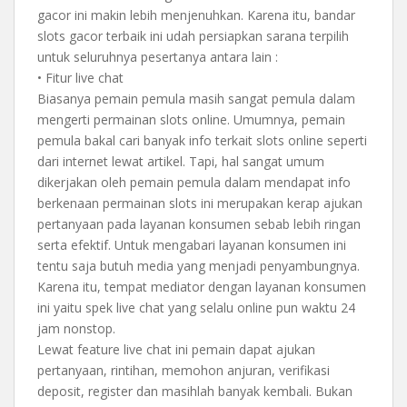
gacor ini makin lebih menjenuhkan. Karena itu, bandar
slots gacor terbaik ini udah persiapkan sarana terpilih
untuk seluruhnya pesertanya antara lain :
• Fitur live chat
Biasanya pemain pemula masih sangat pemula dalam
mengerti permainan slots online. Umumnya, pemain
pemula bakal cari banyak info terkait slots online seperti
dari internet lewat artikel. Tapi, hal sangat umum
dikerjakan oleh pemain pemula dalam mendapat info
berkenaan permainan slots ini merupakan kerap ajukan
pertanyaan pada layanan konsumen sebab lebih ringan
serta efektif. Untuk mengabari layanan konsumen ini
tentu saja butuh media yang menjadi penyambungnya.
Karena itu, tempat mediator dengan layanan konsumen
ini yaitu spek live chat yang selalu online pun waktu 24
jam nonstop.
Lewat feature live chat ini pemain dapat ajukan
pertanyaan, rintihan, memohon anjuran, verifikasi
deposit, register dan masihlah banyak kembali. Bukan