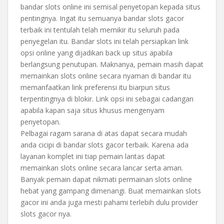
bandar slots online ini semisal penyetopan kepada situs
pentingnya. Ingat itu semuanya bandar slots gacor
terbaik ini tentulah telah memikir itu seluruh pada
penyegelan itu. Bandar slots ini telah persiapkan link
opsi online yang dijadikan back up situs apabila
berlangsung penutupan. Maknanya, pemain masih dapat
memainkan slots online secara nyaman di bandar itu
memanfaatkan link preferensi itu biarpun situs
terpentingnya di blokir. Link opsi ini sebagai cadangan
apabila kapan saja situs khusus mengenyam
penyetopan.
Pelbagai ragam sarana di atas dapat secara mudah
anda cicipi di bandar slots gacor terbaik. Karena ada
layanan komplet ini tiap pemain lantas dapat
memainkan slots online secara lancar serta aman.
Banyak pemain dapat nikmati permainan slots online
hebat yang gampang dimenangi. Buat memainkan slots
gacor ini anda juga mesti pahami terlebih dulu provider
slots gacor nya.