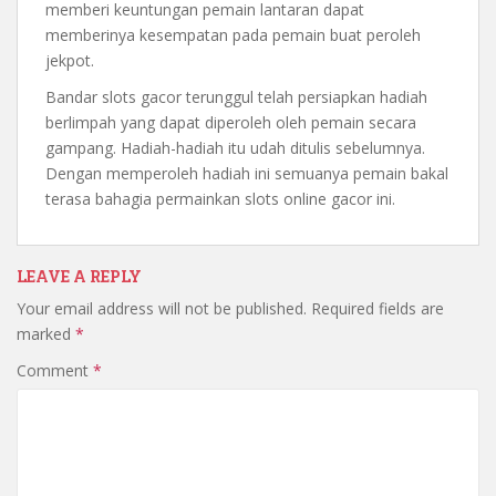
memberi keuntungan pemain lantaran dapat
memberinya kesempatan pada pemain buat peroleh
jekpot.
Bandar slots gacor terunggul telah persiapkan hadiah
berlimpah yang dapat diperoleh oleh pemain secara
gampang. Hadiah-hadiah itu udah ditulis sebelumnya.
Dengan memperoleh hadiah ini semuanya pemain bakal
terasa bahagia permainkan slots online gacor ini.
LEAVE A REPLY
Your email address will not be published.
Required fields are
marked
*
Comment
*