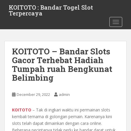
S
KOITOTO : Bandar Togel Slot
k
Terpercaya
i
TOGGLE
p
t
o
m
KOITOTO – Bandar Slots
a
i
Gacor Terhebat Hadiah
n
Tumpah ruah Bengkunat
c
Belimbing
o
n
t
December 29, 2022
admin
e
n
KOITOTO
– Tak di ingkari waktu ini permainan slots
t
kembali ternama di golongan pemain. Karenanya kini
slots telah dapat dimainkan dengan cara online.
Beberapa pecintanya tidak perlu ke bandar darat untuk