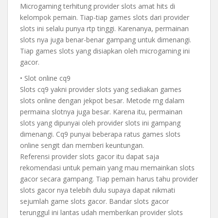
Microgaming terhitung provider slots amat hits di
kelompok pemain. Tiap-tiap games slots dari provider
slots ini selalu punya rtp tinggi. Karenanya, permainan
slots nya juga benar-benar gampang untuk dimenangi.
Tiap games slots yang disiapkan oleh microgaming ini
gacor.
• Slot online cq9
Slots cq9 yakni provider slots yang sediakan games
slots online dengan jekpot besar. Metode rng dalam
permaina slotnya juga besar. Karena itu, permainan
slots yang dipunyai oleh provider slots ini gampang
dimenangi. Cq9 punyai beberapa ratus games slots
online sengit dan memberi keuntungan.
Referensi provider slots gacor itu dapat saja
rekomendasi untuk pemain yang mau memainkan slots
gacor secara gampang. Tiap pemain harus tahu provider
slots gacor nya telebih dulu supaya dapat nikmati
sejumlah game slots gacor. Bandar slots gacor
terunggul ini lantas udah memberikan provider slots