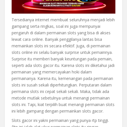
Tersedianya internet membuat seluruhnya menjadi lebih
gampang serta ringkas, soal ini juga mempunyai
pengaruh di dalam permainan slots yang bisa di akses
lewat cara online. Banyak penggilanya lantas bisa
memainkan slots ini secara efektif. Juga, di permainan
slots online ini selalu banyak surprise untuk pemainnya.
Surprise itu memberi banyak keuntungan pada pemain,
seperti ada slots gacor itu. Karena slots ini diketahui jadi
permainan yang memercayakan hoki dalam
permainanya. Karena itu, kemenangan pada permainan
slots ini susah sekali diperhitungkan. Perputaran dalam
permaina slots ini cepat sekali sekali. Maka, tidak ada
metode mutlak sebetulnya untuk menangi permainan
slots ini. Tapi, kiat terpilih buat menangi permainan slots
ini lebih gampang dengan permainkan slots gacor.
Slots gacor ini yakni permainan yang punya rtp tinggi.
Rtp ini ialah alat ukur permainan slots itu ringan