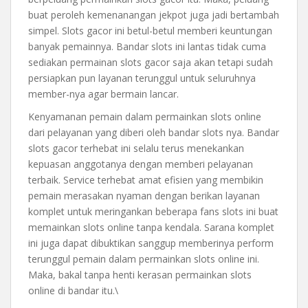
buat peroleh kemenanangan jekpot juga jadi bertambah
simpel. Slots gacor ini betul-betul memberi keuntungan
banyak pemainnya. Bandar slots ini lantas tidak cuma
sediakan permainan slots gacor saja akan tetapi sudah
persiapkan pun layanan terunggul untuk seluruhnya
member-nya agar bermain lancar.
Kenyamanan pemain dalam permainkan slots online
dari pelayanan yang diberi oleh bandar slots nya. Bandar
slots gacor terhebat ini selalu terus menekankan
kepuasan anggotanya dengan memberi pelayanan
terbaik. Service terhebat amat efisien yang membikin
pemain merasakan nyaman dengan berikan layanan
komplet untuk meringankan beberapa fans slots ini buat
memainkan slots online tanpa kendala. Sarana komplet
ini juga dapat dibuktikan sanggup memberinya perform
terunggul pemain dalam permainkan slots online ini.
Maka, bakal tanpa henti kerasan permainkan slots
online di bandar itu.\