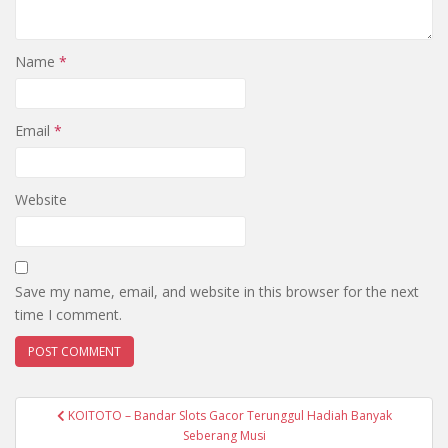
Name
*
Email
*
Website
Save my name, email, and website in this browser for the next
time I comment.
Post
KOITOTO – Bandar Slots Gacor Terunggul Hadiah Banyak
navigation
Seberang Musi