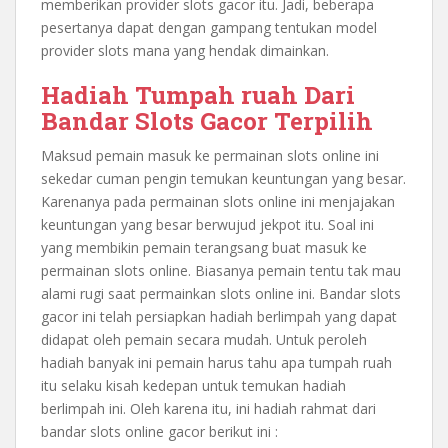
memberikan provider slots gacor itu. Jadi, beberapa
pesertanya dapat dengan gampang tentukan model
provider slots mana yang hendak dimainkan.
Hadiah Tumpah ruah Dari
Bandar Slots Gacor Terpilih
Maksud pemain masuk ke permainan slots online ini
sekedar cuman pengin temukan keuntungan yang besar.
Karenanya pada permainan slots online ini menjajakan
keuntungan yang besar berwujud jekpot itu. Soal ini
yang membikin pemain terangsang buat masuk ke
permainan slots online. Biasanya pemain tentu tak mau
alami rugi saat permainkan slots online ini. Bandar slots
gacor ini telah persiapkan hadiah berlimpah yang dapat
didapat oleh pemain secara mudah. Untuk peroleh
hadiah banyak ini pemain harus tahu apa tumpah ruah
itu selaku kisah kedepan untuk temukan hadiah
berlimpah ini. Oleh karena itu, ini hadiah rahmat dari
bandar slots online gacor berikut ini :