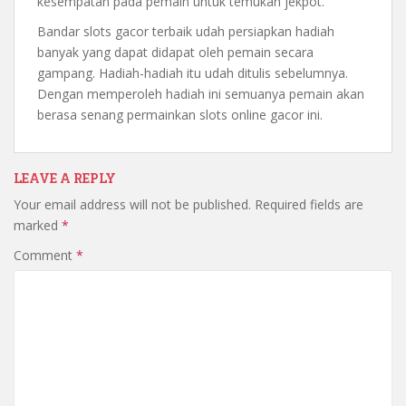
kesempatan pada pemain untuk temukan jekpot.
Bandar slots gacor terbaik udah persiapkan hadiah
banyak yang dapat didapat oleh pemain secara
gampang. Hadiah-hadiah itu udah ditulis sebelumnya.
Dengan memperoleh hadiah ini semuanya pemain akan
berasa senang permainkan slots online gacor ini.
LEAVE A REPLY
Your email address will not be published.
Required fields are
marked
*
Comment
*