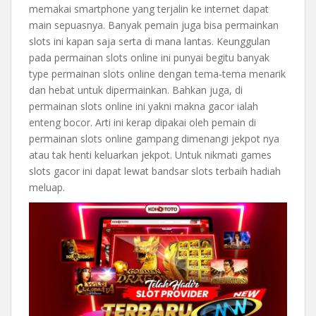
memakai smartphone yang terjalin ke internet dapat
main sepuasnya. Banyak pemain juga bisa permainkan
slots ini kapan saja serta di mana lantas. Keunggulan
pada permainan slots online ini punyai begitu banyak
type permainan slots online dengan tema-tema menarik
dan hebat untuk dipermainkan. Bahkan juga, di
permainan slots online ini yakni makna gacor ialah
enteng bocor. Arti ini kerap dipakai oleh pemain di
permainan slots online gampang dimenangi jekpot nya
atau tak henti keluarkan jekpot. Untuk nikmati games
slots gacor ini dapat lewat bandsar slots terbaih hadiah
meluap.