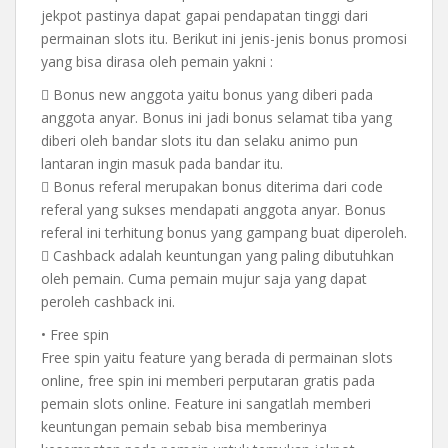
jekpot pastinya dapat gapai pendapatan tinggi dari
permainan slots itu. Berikut ini jenis-jenis bonus promosi
yang bisa dirasa oleh pemain yakni :
 Bonus new anggota yaitu bonus yang diberi pada
anggota anyar. Bonus ini jadi bonus selamat tiba yang
diberi oleh bandar slots itu dan selaku animo pun
lantaran ingin masuk pada bandar itu.
 Bonus referal merupakan bonus diterima dari code
referal yang sukses mendapati anggota anyar. Bonus
referal ini terhitung bonus yang gampang buat diperoleh.
 Cashback adalah keuntungan yang paling dibutuhkan
oleh pemain. Cuma pemain mujur saja yang dapat
peroleh cashback ini.
• Free spin
Free spin yaitu feature yang berada di permainan slots
online, free spin ini memberi perputaran gratis pada
pemain slots online. Feature ini sangatlah memberi
keuntungan pemain sebab bisa memberinya