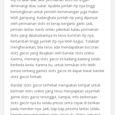
dimenangi atau sukar. Apabila jumlah rtp nya tinggi
kemungkinan untuk peroleh kemenangan juga makin
lebih gampang. Kadangkala jumlah rtp yang dipunyai
oleh permainan slots ini kerap berganti-ganti. Jadi,
pemain lantas mesti selalu yakinkan kalau permainan
slots yang diputuskannya ini terus konstan rtp nya,
bertambah tinggi jumlah rtp nya lebih bagus. Tidaklah
mengherankan, bila terus ada mendapatkan bocoran
slots gacor yang disajikan oleh bandar slots online.
Karena, memang slots gacor ini kadang-kadang selalu
berbeda-beda. Karena itu, untuk temukan info lebih
presisi tentang games slots gacor ini dapat lewat bandar
slots gacor terbaik.
Bandar slots gacor terhebat merupakan tempat untuk
bermain slots online yang terus menyiapkan sejumlah
game slots gacor terunggul. Sampai, info berkenaan
slots gacor nya itu selalu presisi serta cepat di berikan
pada member-nya. Jadi, tiap-tiap peserta lantas selalu
berpeluang permainkan slots gacor itu. Maka, peluang