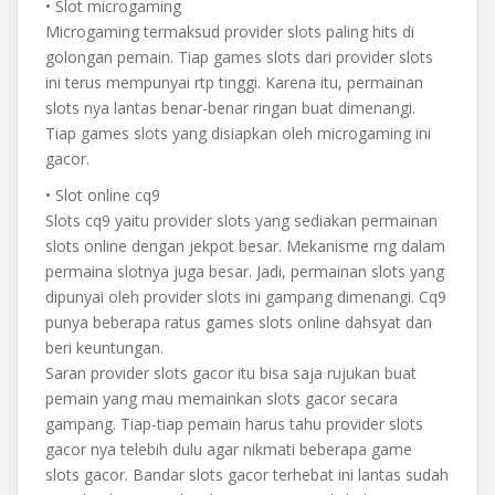
• Slot microgaming
Microgaming termaksud provider slots paling hits di
golongan pemain. Tiap games slots dari provider slots
ini terus mempunyai rtp tinggi. Karena itu, permainan
slots nya lantas benar-benar ringan buat dimenangi.
Tiap games slots yang disiapkan oleh microgaming ini
gacor.
• Slot online cq9
Slots cq9 yaitu provider slots yang sediakan permainan
slots online dengan jekpot besar. Mekanisme rng dalam
permaina slotnya juga besar. Jadi, permainan slots yang
dipunyai oleh provider slots ini gampang dimenangi. Cq9
punya beberapa ratus games slots online dahsyat dan
beri keuntungan.
Saran provider slots gacor itu bisa saja rujukan buat
pemain yang mau memainkan slots gacor secara
gampang. Tiap-tiap pemain harus tahu provider slots
gacor nya telebih dulu agar nikmati beberapa game
slots gacor. Bandar slots gacor terhebat ini lantas sudah