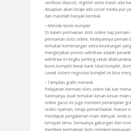
verifikasi deposit, register serta masih ada b
disiapkan akan tetapi ada social media pun y
dan masihlah banyak kembali.
• Metode bisnis komplet
Di dalam permainan slots online tiap pemain d
permainan slots online. Kedepannya pemain b
temukan kemenangan serta keuntungan yang b
mengerjakan proses withdraw adalah penarika
withdraw ini begitu penting sekali dilaksanaka
bisnis komplet lewat bank lokal komplet, domp
Lewat sistem negosiasi komplet ini bisa men
• Tampilan grafis menarik
Pelayanan bermain slots online tak kan men
Karenanya, buat temukan kesan-kesan main 
online gacor ini juga memberi penampilan gr
resiko nyaman, tetapi pemanfaatan feature i
mendapat pengalaman main dahsyat. Anda ta
lumayan lama. Semuanya gabungan dari monit
memberi permainan slots memberi kepuasan