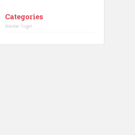
Categories
Bandar Togel