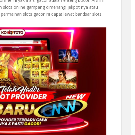
ine ini yakni arti gacor adalah enteng bocor. Arti ini
n slots online gampang dimenangi jekpot nya atau
 permainan slots gacor ini dapat lewat bandsar slots