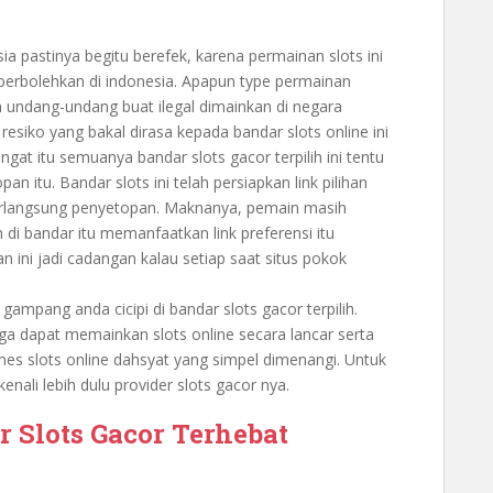
ia pastinya begitu berefek, karena permainan slots ini
diperbolehkan di indonesia. Apapun type permainan
am undang-undang buat ilegal dimainkan di negara
resiko yang bakal dirasa kepada bandar slots online ini
ngat itu semuanya bandar slots gacor terpilih ini tentu
n itu. Bandar slots ini telah persiapkan link pilihan
 berlangsung penyetopan. Maknanya, pemain masih
di bandar itu memanfaatkan link preferensi itu
ihan ini jadi cadangan kalau setiap saat situs pokok
ampang anda cicipi di bandar slots gacor terpilih.
ga dapat memainkan slots online secara lancar serta
es slots online dahsyat yang simpel dimenangi. Untuk
enali lebih dulu provider slots gacor nya.
 Slots Gacor Terhebat