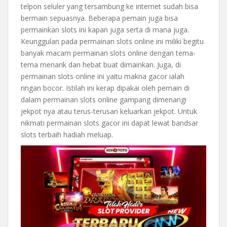
telpon seluler yang tersambung ke internet sudah bisa
bermain sepuasnya. Beberapa pemain juga bisa
permainkan slots ini kapan juga serta di mana juga.
Keunggulan pada permainan slots online ini miliki begitu
banyak macam permainan slots online dengan tema-
tema menarik dan hebat buat dimainkan. Juga, di
permainan slots online ini yaitu makna gacor ialah
ringan bocor. Istilah ini kerap dipakai oleh pemain di
dalam permainan slots online gampang dimenangi
jekpot nya atau terus-terusan keluarkan jekpot. Untuk
nikmati permainan slots gacor ini dapat lewat bandsar
slots terbaih hadiah meluap.