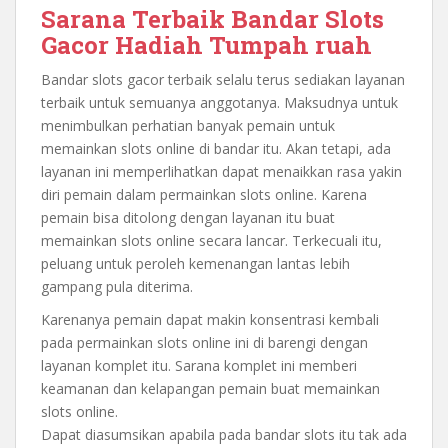
Sarana Terbaik Bandar Slots
Gacor Hadiah Tumpah ruah
Bandar slots gacor terbaik selalu terus sediakan layanan
terbaik untuk semuanya anggotanya. Maksudnya untuk
menimbulkan perhatian banyak pemain untuk
memainkan slots online di bandar itu. Akan tetapi, ada
layanan ini memperlihatkan dapat menaikkan rasa yakin
diri pemain dalam permainkan slots online. Karena
pemain bisa ditolong dengan layanan itu buat
memainkan slots online secara lancar. Terkecuali itu,
peluang untuk peroleh kemenangan lantas lebih
gampang pula diterima.
Karenanya pemain dapat makin konsentrasi kembali
pada permainkan slots online ini di barengi dengan
layanan komplet itu. Sarana komplet ini memberi
keamanan dan kelapangan pemain buat memainkan
slots online.
Dapat diasumsikan apabila pada bandar slots itu tak ada