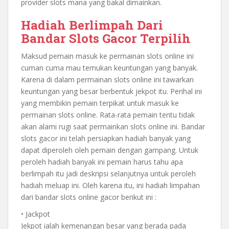
provider slots mana yang bakal dimainkan.
Hadiah Berlimpah Dari
Bandar Slots Gacor Terpilih
Maksud pemain masuk ke permainan slots online ini
cuman cuma mau temukan keuntungan yang banyak.
Karena di dalam permainan slots online ini tawarkan
keuntungan yang besar berbentuk jekpot itu. Perihal ini
yang membikin pemain terpikat untuk masuk ke
permainan slots online. Rata-rata pemain tentu tidak
akan alami rugi saat permainkan slots online ini. Bandar
slots gacor ini telah persiapkan hadiah banyak yang
dapat diperoleh oleh pemain dengan gampang. Untuk
peroleh hadiah banyak ini pemain harus tahu apa
berlimpah itu jadi deskripsi selanjutnya untuk peroleh
hadiah meluap ini. Oleh karena itu, ini hadiah limpahan
dari bandar slots online gacor berikut ini :
• Jackpot
Jekpot ialah kemenangan besar yang berada pada