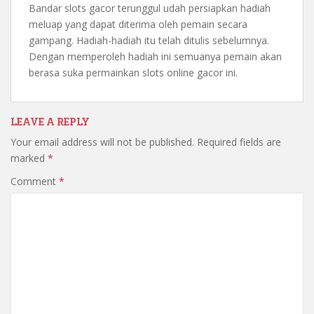
Bandar slots gacor terunggul udah persiapkan hadiah
meluap yang dapat diterima oleh pemain secara
gampang. Hadiah-hadiah itu telah ditulis sebelumnya.
Dengan memperoleh hadiah ini semuanya pemain akan
berasa suka permainkan slots online gacor ini.
LEAVE A REPLY
Your email address will not be published.
Required fields are
marked
*
Comment
*