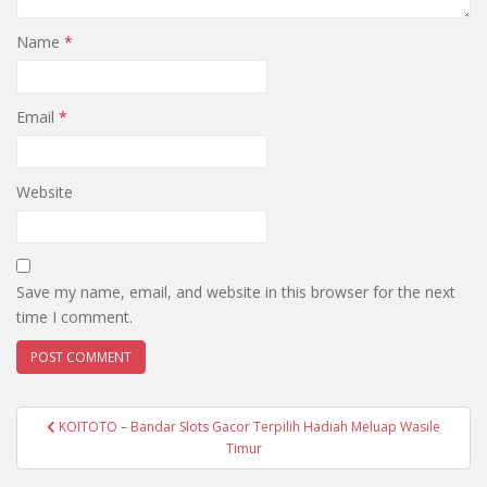
Name
*
Email
*
Website
Save my name, email, and website in this browser for the next
time I comment.
Post
KOITOTO – Bandar Slots Gacor Terpilih Hadiah Meluap Wasile
navigation
Timur