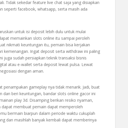
li. Tidak sekedar feature live chat saja yang disiapkan
an seperti facebook, whatsapp, serta masih ada
ruskan untuk isi deposit lebih dulu untuk mulai
apat memainkan slots online itu sampai peroleh
t nikmati keuntungan itu, pemain bisa kerjakan
ri kemenangan. Ingat deposit serta withdraw ini paling
ini juga sudah persiapkan teknik transaksi bisnis
tal atau e-wallet serta deposit lewat pulsa. Lewat
n negosiasi dengan aman.
aat penampakan gameplay nya tidak menarik. Jadi, buat
an beri keuntungan, bandar slots online gacor ini
mainan play 3d. Disamping berikan resiko nyaman,
caya dapat membuat pemain dapat memperoleh
emu bermain biarpun dalam periode waktu cukuplah
erang dan masihlah banyak kembali dapat memberinya