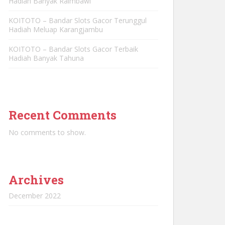
Hadiah Banyak Raimbawi
KOITOTO – Bandar Slots Gacor Terunggul
Hadiah Meluap Karangjambu
KOITOTO – Bandar Slots Gacor Terbaik
Hadiah Banyak Tahuna
Recent Comments
No comments to show.
Archives
December 2022