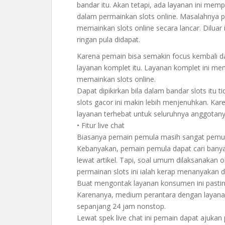
bandar itu. Akan tetapi, ada layanan ini mem
dalam permainkan slots online. Masalahnya p
memainkan slots online secara lancar. Diluar
ringan pula didapat.
Karena pemain bisa semakin focus kembali da
layanan komplet itu. Layanan komplet ini m
memainkan slots online.
Dapat dipikirkan bila dalam bandar slots itu
slots gacor ini makin lebih menjenuhkan. Kare
layanan terhebat untuk seluruhnya anggotany
• Fitur live chat
Biasanya pemain pemula masih sangat pemula
Kebanyakan, pemain pemula dapat cari banyak 
lewat artikel. Tapi, soal umum dilaksanakan
permainan slots ini ialah kerap menanyakan di
Buat mengontak layanan konsumen ini pastin
Karenanya, medium perantara dengan layanan 
sepanjang 24 jam nonstop.
Lewat spek live chat ini pemain dapat ajukan