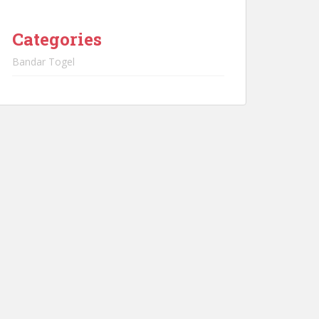
Categories
Bandar Togel