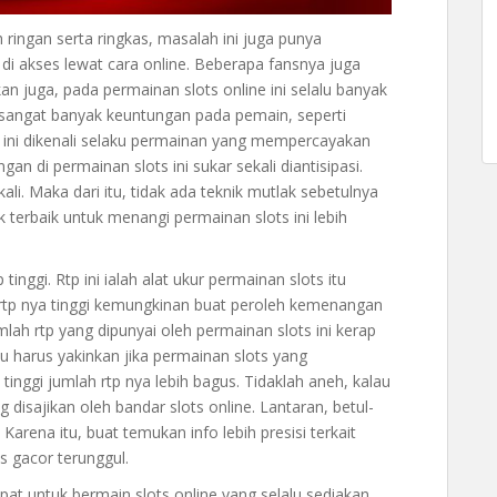
ringan serta ringkas, masalah ini juga punya
di akses lewat cara online. Beberapa fansnya juga
an juga, pada permainan slots online ini selalu banyak
n sangat banyak keuntungan pada pemain, seperti
s ini dikenali selaku permainan yang mempercayakan
n di permainan slots ini sukar sekali diantisipasi.
ali. Maka dari itu, tidak ada teknik mutlak sebetulnya
k terbaik untuk menangi permainan slots ini lebih
tinggi. Rtp ini ialah alat ukur permainan slots itu
 rtp nya tinggi kemungkinan buat peroleh kemenangan
lah rtp yang dipunyai oleh permainan slots ini kerap
alu harus yakinkan jika permainan slots yang
h tinggi jumlah rtp nya lebih bagus. Tidaklah aneh, kalau
disajikan oleh bandar slots online. Lantaran, betul-
. Karena itu, buat temukan info lebih presisi terkait
s gacor terunggul.
at untuk bermain slots online yang selalu sediakan