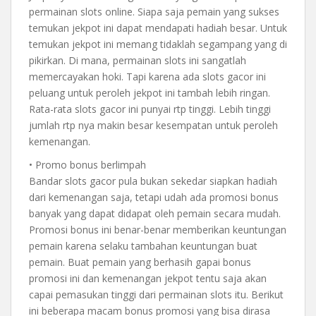
permainan slots online. Siapa saja pemain yang sukses
temukan jekpot ini dapat mendapati hadiah besar. Untuk
temukan jekpot ini memang tidaklah segampang yang di
pikirkan. Di mana, permainan slots ini sangatlah
memercayakan hoki. Tapi karena ada slots gacor ini
peluang untuk peroleh jekpot ini tambah lebih ringan.
Rata-rata slots gacor ini punyai rtp tinggi. Lebih tinggi
jumlah rtp nya makin besar kesempatan untuk peroleh
kemenangan.
• Promo bonus berlimpah
Bandar slots gacor pula bukan sekedar siapkan hadiah
dari kemenangan saja, tetapi udah ada promosi bonus
banyak yang dapat didapat oleh pemain secara mudah.
Promosi bonus ini benar-benar memberikan keuntungan
pemain karena selaku tambahan keuntungan buat
pemain. Buat pemain yang berhasih gapai bonus
promosi ini dan kemenangan jekpot tentu saja akan
capai pemasukan tinggi dari permainan slots itu. Berikut
ini beberapa macam bonus promosi yang bisa dirasa