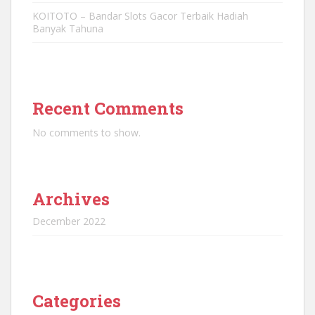
KOITOTO – Bandar Slots Gacor Terbaik Hadiah
Banyak Tahuna
Recent Comments
No comments to show.
Archives
December 2022
Categories