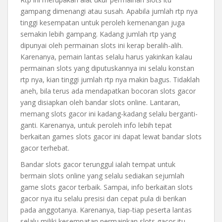
gampang dimenangi atau susah. Apabila jumlah rtp nya
tinggi kesempatan untuk peroleh kemenangan juga
semakin lebih gampang. Kadang jumlah rtp yang
dipunyai oleh permainan slots ini kerap beralih-alih.
Karenanya, pemain lantas selalu harus yakinkan kalau
permainan slots yang diputuskannya ini selalu konstan
rtp nya, kian tinggi jumlah rtp nya makin bagus. Tidaklah
aneh, bila terus ada mendapatkan bocoran slots gacor
yang disiapkan oleh bandar slots online. Lantaran,
memang slots gacor ini kadang-kadang selalu berganti-
ganti. Karenanya, untuk peroleh info lebih tepat
berkaitan games slots gacor ini dapat lewat bandar slots
gacor terhebat.
Bandar slots gacor terunggul ialah tempat untuk
bermain slots online yang selalu sediakan sejumlah
game slots gacor terbaik. Sampai, info berkaitan slots
gacor nya itu selalu presisi dan cepat pula di berikan
pada anggotanya. Karenanya, tiap-tiap peserta lantas
selalu miliki kesempatan permainkan slots gacor itu.