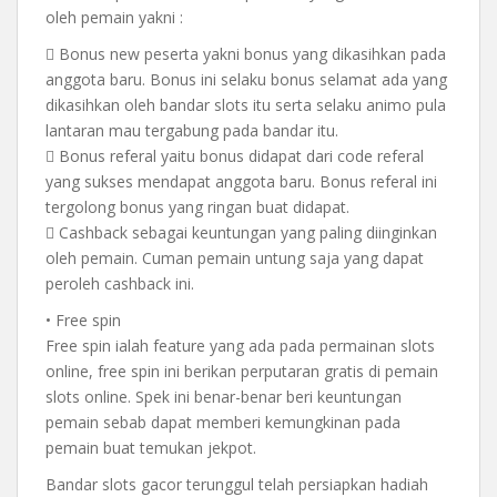
oleh pemain yakni :
 Bonus new peserta yakni bonus yang dikasihkan pada
anggota baru. Bonus ini selaku bonus selamat ada yang
dikasihkan oleh bandar slots itu serta selaku animo pula
lantaran mau tergabung pada bandar itu.
 Bonus referal yaitu bonus didapat dari code referal
yang sukses mendapat anggota baru. Bonus referal ini
tergolong bonus yang ringan buat didapat.
 Cashback sebagai keuntungan yang paling diinginkan
oleh pemain. Cuman pemain untung saja yang dapat
peroleh cashback ini.
• Free spin
Free spin ialah feature yang ada pada permainan slots
online, free spin ini berikan perputaran gratis di pemain
slots online. Spek ini benar-benar beri keuntungan
pemain sebab dapat memberi kemungkinan pada
pemain buat temukan jekpot.
Bandar slots gacor terunggul telah persiapkan hadiah