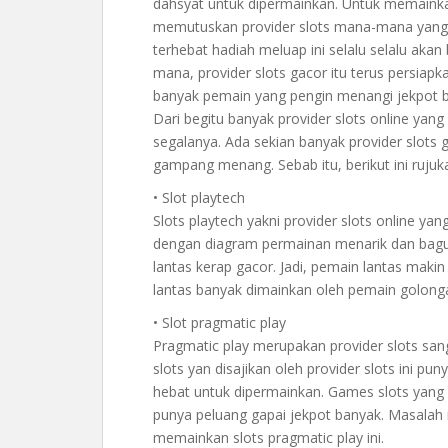
dahsyat untuk dipermainkan. Untuk memainkan
memutuskan provider slots mana-mana yang t
terhebat hadiah meluap ini selalu selalu akan 
mana, provider slots gacor itu terus persiapk
banyak pemain yang pengin menangi jekpot bi
Dari begitu banyak provider slots online yan
segalanya. Ada sekian banyak provider slots
gampang menang. Sebab itu, berikut ini rujuk
• Slot playtech
Slots playtech yakni provider slots online y
dengan diagram permainan menarik dan bagus. 
lantas kerap gacor. Jadi, pemain lantas makin 
lantas banyak dimainkan oleh pemain golon
• Slot pragmatic play
Pragmatic play merupakan provider slots sa
slots yan disajikan oleh provider slots ini p
hebat untuk dipermainkan. Games slots yang d
punya peluang gapai jekpot banyak. Masalah 
memainkan slots pragmatic play ini.