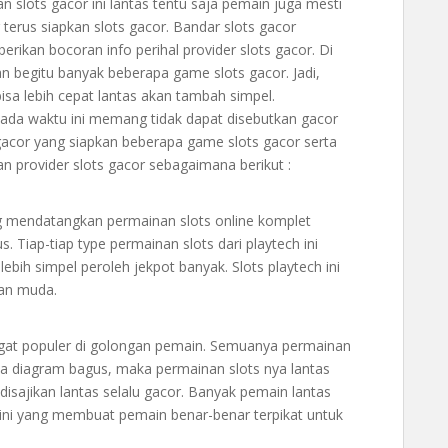
 slots gacor ini lantas tentu saja pemain juga mesti
erus siapkan slots gacor. Bandar slots gacor
berikan bocoran info perihal provider slots gacor. Di
an begitu banyak beberapa game slots gacor. Jadi,
sa lebih cepat lantas akan tambah simpel.
g ada waktu ini memang tidak dapat disebutkan gacor
 gacor yang siapkan beberapa game slots gacor serta
an provider slots gacor sebagaimana berikut :
ang mendatangkan permainan slots online komplet
Tiap-tiap type permainan slots dari playtech ini
lebih simpel peroleh jekpot banyak. Slots playtech ini
gan muda.
ngat populer di golongan pemain. Semuanya permainan
unya diagram bagus, maka permainan slots nya lantas
isajikan lantas selalu gacor. Banyak pemain lantas
ini yang membuat pemain benar-benar terpikat untuk