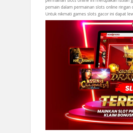
permainan slots online ini merupakan istilah g
pemain dalam permainan slots online ringan d
Untuk nikmati games slots gacor ini dapat lew