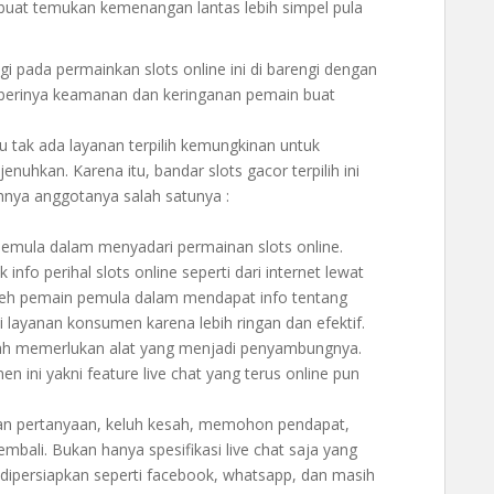
ng buat temukan kemenangan lantas lebih simpel pula
i pada permainkan slots online ini di barengi dengan
mberinya keamanan dan keringanan pemain buat
tu tak ada layanan terpilih kemungkinan untuk
nuhkan. Karena itu, bandar slots gacor terpilih ini
uhnya anggotanya salah satunya :
mula dalam menyadari permainan slots online.
nfo perihal slots online seperti dari internet lewat
 oleh pemain pemula dalam mendapat info tentang
i layanan konsumen karena lebih ringan dan efektif.
lah memerlukan alat yang menjadi penyambungnya.
 ini yakni feature live chat yang terus online pun
ukan pertanyaan, keluh kesah, memohon pendapat,
kembali. Bukan hanya spesifikasi live chat saja yang
dipersiapkan seperti facebook, whatsapp, dan masih