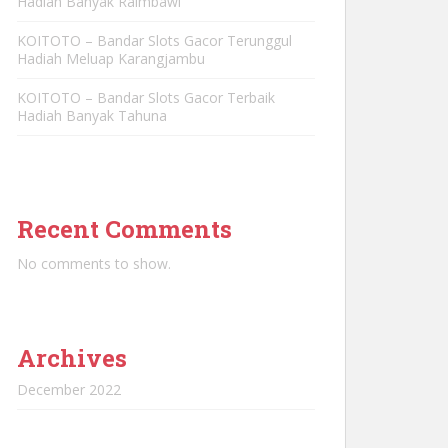
Hadiah Banyak Raimbawi
KOITOTO – Bandar Slots Gacor Terunggul
Hadiah Meluap Karangjambu
KOITOTO – Bandar Slots Gacor Terbaik
Hadiah Banyak Tahuna
Recent Comments
No comments to show.
Archives
December 2022