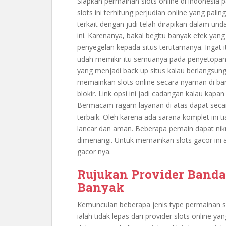
Siapkan permainan slots online di indonesia
slots ini terhitung perjudian online yang pali
terkait dengan judi telah dirapikan dalam un
ini. Karenanya, bakal begitu banyak efek yang
penyegelan kepada situs terutamanya. Ingat it
udah memikir itu semuanya pada penyetopan itu
yang menjadi back up situs kalau berlangsu
memainkan slots online secara nyaman di bandar
blokir. Link opsi ini jadi cadangan kalau ka
Bermacam ragam layanan di atas dapat secar
terbaik. Oleh karena ada sarana komplet ini 
lancar dan aman. Beberapa pemain dapat ni
dimenangi. Untuk memainkan slots gacor ini a
gacor nya.
Rujukan Provider Bandar
Banyak
Kemunculan beberapa jenis type permainan s
ialah tidak lepas dari provider slots online