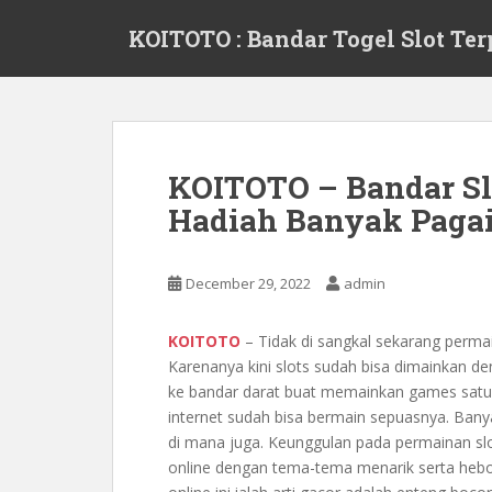
S
KOITOTO : Bandar Togel Slot Te
k
i
p
t
o
m
KOITOTO – Bandar Sl
a
Hadiah Banyak Pagai
i
n
c
December 29, 2022
admin
o
n
t
KOITOTO
– Tidak di sangkal sekarang permai
e
Karenanya kini slots sudah bisa dimainkan de
n
ke bandar darat buat memainkan games satu 
t
internet sudah bisa bermain sepuasnya. Bany
di mana juga. Keunggulan pada permainan slots
online dengan tema-tema menarik serta heboh