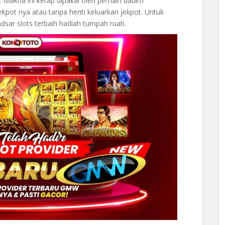
or. Makna ini kerap dipakai oleh pemain dalam
kpot nya atau tanpa henti keluarkan jekpot. Untuk
ndsar slots terbaih hadiah tumpah ruah.