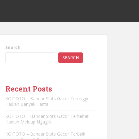
Search
SEARCH
Recent Posts
KOITOTO – Bandar Slots Gacor Terunggul
Hadiah Banyak Tanta
KOITOTO – Bandar Slots Gacor Terhebat
Hadiah Meluap Ngaglik
KOITOTO – Bandar Slots Gacor Terbaik