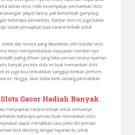
erta lantas terus miliki kesempatan permainkan slots
menanangan jekpot lantas jadi bertambah gampang.
ngan beberapa pemainnya. Bandar slots ini juga bukan
api sudah persiapkan pula sarana terbaik untuk
line dari service yang dikasihkan oleh bandar slots
enerus terus memprioritaskan kepuasan member-nya
erpilih paling efisien yang bikin pemain terasa nyaman
tu banyak pecinta slots ini buat memainkan slots
et ini juga bisa terbuktikan sanggup berikan perform
ne ini. Hingga, akan tiada henti senang permainkan
 Slots Gacor Hadiah Banyak
lalu menyiapkan sarana terbaik untuk semuanya
erhatian beberapa pemain buat memainkan slots
menyatakan dapat menaikkan rasa yakin diri pemain
emain bisa ditolong dengan layanan itu untuk