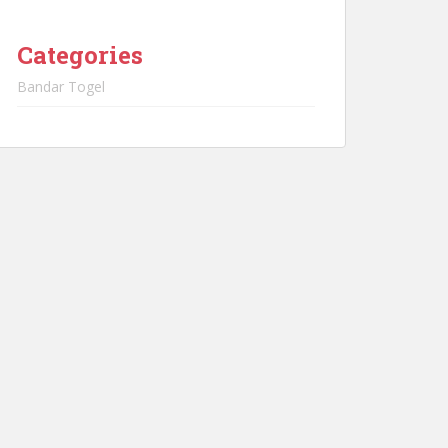
Categories
Bandar Togel