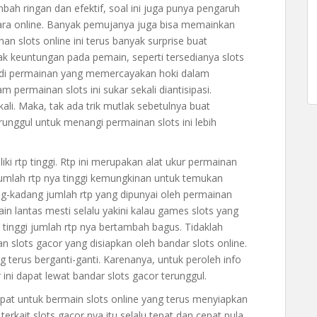
bah ringan dan efektif, soal ini juga punya pengaruh
 cara online. Banyak pemujanya juga bisa memainkan
nan slots online ini terus banyak surprise buat
ak keuntungan pada pemain, seperti tersedianya slots
njadi permainan yang memercayakan hoki dalam
permainan slots ini sukar sekali diantisipasi.
ali. Maka, tak ada trik mutlak sebetulnya buat
erunggul untuk menangi permainan slots ini lebih
ki rtp tinggi. Rtp ini merupakan alat ukur permainan
 jumlah rtp nya tinggi kemungkinan untuk temukan
g-kadang jumlah rtp yang dipunyai oleh permainan
main lantas mesti selalu yakini kalau games slots yang
ih tinggi jumlah rtp nya bertambah bagus. Tidaklah
 slots gacor yang disiapkan oleh bandar slots online.
terus berganti-ganti. Karenanya, untuk peroleh info
 ini dapat lewat bandar slots gacor terunggul.
pat untuk bermain slots online yang terus menyiapkan
terkait slots gacor nya itu selalu tepat dan cepat pula