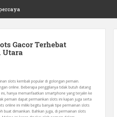
rpercaya
ots Gacor Terhebat
 Utara
nan slots kembali popular di golongan pemain.
ngan online. Beberapa penggilanya tidak butuh datang
ini, hanya memanfaatkan smartphone yang terjalin ke
ak pemain dapat permainkan slots ini kapan juga serta
 online ini miliki begitu banyak tipe permainan slots
 buat dimainkan. Bahkan juga, di permainan slots