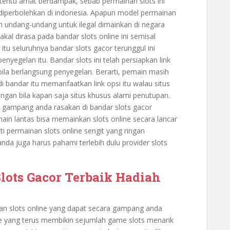
 tentu amat berdampak, sebab permainan slots ini
k diperbolehkan di indonesia. Apapun model permainan
am undang-undang untuk ilegal dimainkan di negara
akal dirasa pada bandar slots online ini semisal
itu seluruhnya bandar slots gacor terunggul ini
enyegelan itu. Bandar slots ini telah persiapkan link
 bila berlangsung penyegelan. Berarti, pemain masih
 bandar itu memanfaatkan link opsi itu walau situs
dangan bila kapan saja situs khusus alami penutupan.
 gampang anda rasakan di bandar slots gacor
main lantas bisa memainkan slots online secara lancar
i permainan slots online sengit yang ringan
nda juga harus pahami terlebih dulu provider slots
lots Gacor Terbaik Hadiah
 slots online yang dapat secara gampang anda
line yang terus membikin sejumlah game slots menarik