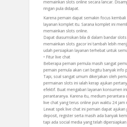
memainkan slots online secara lancar. Disam
ringan pula didapat.
Karena pemain dapat semakin focus kembali d
layanan komplet itu. Sarana komplet ini me
memainkan slots online.
Dapat diasumsikan bila di dalam bandar slots i
memainkan slots gacor ini tambah lebih menj
udah persiapkan layanan terhebat untuk sem
• Fitur live chat
Beberapa pemain pemula masih sangat pemula
pemain pemula akan cari begitu banyak info peri
Tapi, soal sangat umum dikerjakan oleh pe
permainan slots ini ialah kerap ajukan pert
efektif. Buat mengabari layanan konsumen i
perantaranya. Karena itu, medium perantara 
live chat yang terus online pun waktu 24 jam 
Lewat spek live chat ini pemain dapat ajukan
deposit, register serta masih ada banyak kem
tapi ada social media yang telah dipersiapka