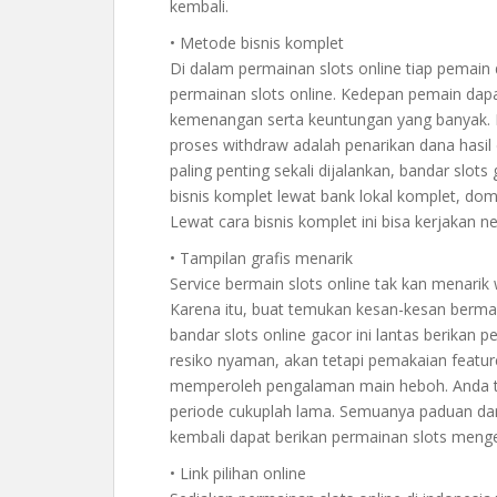
kembali.
• Metode bisnis komplet
Di dalam permainan slots online tiap pemain d
permainan slots online. Kedepan pemain dapa
kemenangan serta keuntungan yang banyak. B
proses withdraw adalah penarikan dana hasil 
paling penting sekali dijalankan, bandar slots
bisnis komplet lewat bank lokal komplet, domp
Lewat cara bisnis komplet ini bisa kerjakan 
• Tampilan grafis menarik
Service bermain slots online tak kan menari
Karena itu, buat temukan kesan-kesan berm
bandar slots online gacor ini lantas berikan 
resiko nyaman, akan tetapi pemakaian featur
memperoleh pengalaman main heboh. Anda t
periode cukuplah lama. Semuanya paduan dar
kembali dapat berikan permainan slots meng
• Link pilihan online