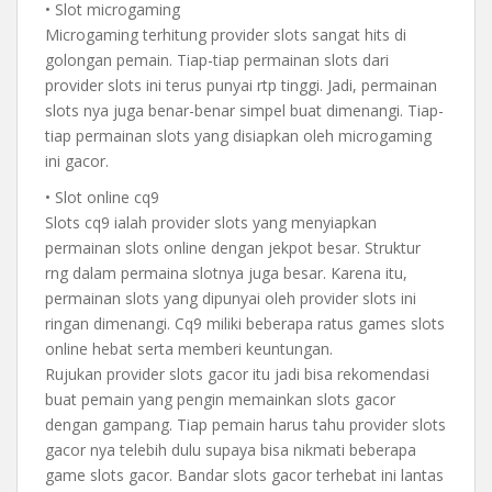
• Slot microgaming
Microgaming terhitung provider slots sangat hits di
golongan pemain. Tiap-tiap permainan slots dari
provider slots ini terus punyai rtp tinggi. Jadi, permainan
slots nya juga benar-benar simpel buat dimenangi. Tiap-
tiap permainan slots yang disiapkan oleh microgaming
ini gacor.
• Slot online cq9
Slots cq9 ialah provider slots yang menyiapkan
permainan slots online dengan jekpot besar. Struktur
rng dalam permaina slotnya juga besar. Karena itu,
permainan slots yang dipunyai oleh provider slots ini
ringan dimenangi. Cq9 miliki beberapa ratus games slots
online hebat serta memberi keuntungan.
Rujukan provider slots gacor itu jadi bisa rekomendasi
buat pemain yang pengin memainkan slots gacor
dengan gampang. Tiap pemain harus tahu provider slots
gacor nya telebih dulu supaya bisa nikmati beberapa
game slots gacor. Bandar slots gacor terhebat ini lantas