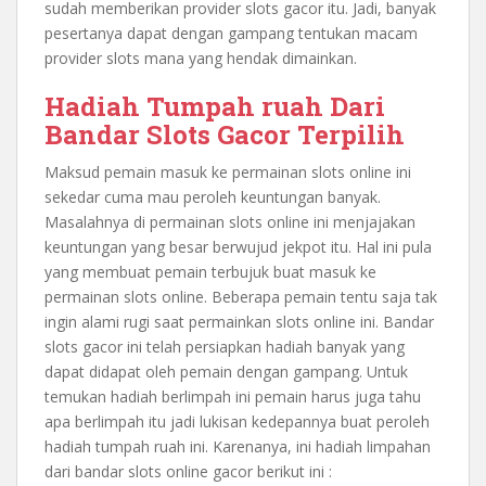
sudah memberikan provider slots gacor itu. Jadi, banyak
pesertanya dapat dengan gampang tentukan macam
provider slots mana yang hendak dimainkan.
Hadiah Tumpah ruah Dari
Bandar Slots Gacor Terpilih
Maksud pemain masuk ke permainan slots online ini
sekedar cuma mau peroleh keuntungan banyak.
Masalahnya di permainan slots online ini menjajakan
keuntungan yang besar berwujud jekpot itu. Hal ini pula
yang membuat pemain terbujuk buat masuk ke
permainan slots online. Beberapa pemain tentu saja tak
ingin alami rugi saat permainkan slots online ini. Bandar
slots gacor ini telah persiapkan hadiah banyak yang
dapat didapat oleh pemain dengan gampang. Untuk
temukan hadiah berlimpah ini pemain harus juga tahu
apa berlimpah itu jadi lukisan kedepannya buat peroleh
hadiah tumpah ruah ini. Karenanya, ini hadiah limpahan
dari bandar slots online gacor berikut ini :