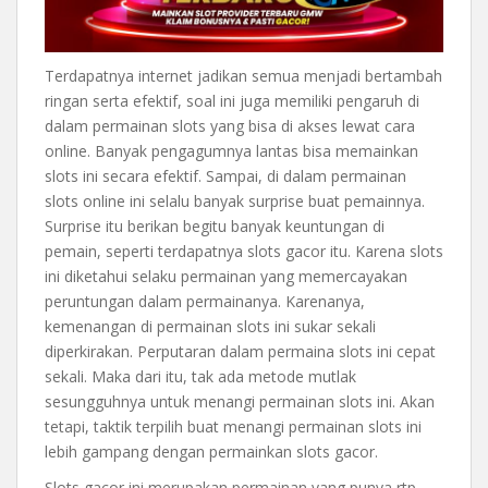
Terdapatnya internet jadikan semua menjadi bertambah
ringan serta efektif, soal ini juga memiliki pengaruh di
dalam permainan slots yang bisa di akses lewat cara
online. Banyak pengagumnya lantas bisa memainkan
slots ini secara efektif. Sampai, di dalam permainan
slots online ini selalu banyak surprise buat pemainnya.
Surprise itu berikan begitu banyak keuntungan di
pemain, seperti terdapatnya slots gacor itu. Karena slots
ini diketahui selaku permainan yang memercayakan
peruntungan dalam permainanya. Karenanya,
kemenangan di permainan slots ini sukar sekali
diperkirakan. Perputaran dalam permaina slots ini cepat
sekali. Maka dari itu, tak ada metode mutlak
sesungguhnya untuk menangi permainan slots ini. Akan
tetapi, taktik terpilih buat menangi permainan slots ini
lebih gampang dengan permainkan slots gacor.
Slots gacor ini merupakan permainan yang punya rtp