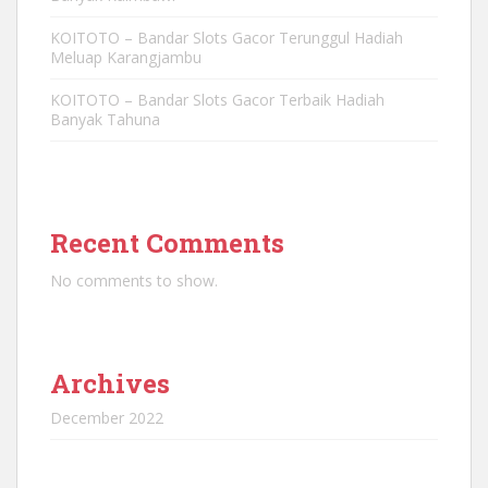
KOITOTO – Bandar Slots Gacor Terunggul Hadiah
Meluap Karangjambu
KOITOTO – Bandar Slots Gacor Terbaik Hadiah
Banyak Tahuna
Recent Comments
No comments to show.
Archives
December 2022