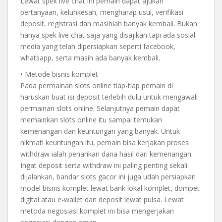
Lewat spek live chat ini pemain dapat ajukan
pertanyaan, keluhkesah, mengharap usul, verifikasi
deposit, registrasi dan masihlah banyak kembali. Bukan
hanya spek live chat saja yang disajikan tapi ada sosial
media yang telah dipersiapkan seperti facebook,
whatsapp, serta masih ada banyak kembali.
• Metode bisnis komplet
Pada permainan slots online tiap-tiap pemain di
haruskan buat isi deposit terlebih dulu untuk mengawali
permainan slots online. Selanjutnya pemain dapat
memainkan slots online itu sampai temukan
kemenangan dan keuntungan yang banyak. Untuk
nikmati keuntungan itu, pemain bisa kerjakan proses
withdraw ialah penarikan dana hasil dari kemenangan.
Ingat deposit serta withdraw ini paling penting sekali
dijalankan, bandar slots gacor ini juga udah persiapkan
model bisnis komplet lewat bank lokal komplet, dompet
digital atau e-wallet dan deposit lewat pulsa. Lewat
metoda negosiasi komplet ini bisa mengerjakan