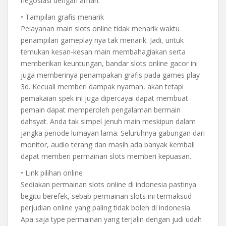
negosiasi dengan aman.
• Tampilan grafis menarik
Pelayanan main slots online tidak menarik waktu
penampilan gameplay nya tak menarik. Jadi, untuk
temukan kesan-kesan main membahagiakan serta
memberikan keuntungan, bandar slots online gacor ini
juga memberinya penampakan grafis pada games play
3d. Kecuali memberi dampak nyaman, akan tetapi
pemakaian spek ini juga dipercayai dapat membuat
pemain dapat memperoleh pengalaman bermain
dahsyat. Anda tak simpel jenuh main meskipun dalam
jangka periode lumayan lama. Seluruhnya gabungan dari
monitor, audio terang dan masih ada banyak kembali
dapat memberi permainan slots memberi kepuasan.
• Link pilihan online
Sediakan permainan slots online di indonesia pastinya
begitu berefek, sebab permainan slots ini termaksud
perjudian online yang paling tidak boleh di indonesia.
Apa saja type permainan yang terjalin dengan judi udah