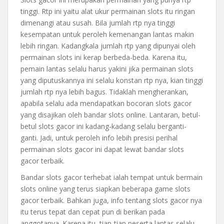
tinggi. Rtp ini yaitu alat ukur permainan slots itu ringan
dimenangi atau susah. Bila jumlah rtp nya tinggi
kesempatan untuk peroleh kemenangan lantas makin
lebih ringan. Kadangkala jumlah rtp yang dipunyai oleh
permainan slots ini kerap berbeda-beda. Karena itu,
pemain lantas selalu harus yakini jika permainan slots
yang diputuskannya ini selalu konstan rtp nya, kian tinggi
jumlah rtp nya lebih bagus. Tidaklah mengherankan,
apabila selalu ada mendapatkan bocoran slots gacor
yang disajikan oleh bandar slots online. Lantaran, betul-
betul slots gacor ini kadang-kadang selalu berganti-
ganti. Jadi, untuk peroleh info lebih presisi perihal
permainan slots gacor ini dapat lewat bandar slots
gacor terbaik.
Bandar slots gacor terhebat ialah tempat untuk bermain
slots online yang terus siapkan beberapa game slots
gacor terbaik. Bahkan juga, info tentang slots gacor nya
itu terus tepat dan cepat pun di berikan pada
anggotanya. Karena itu, tiap-tiap peserta lantas selalu