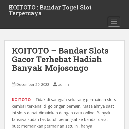
S
KOITOTO : Bandar Togel Slot
k
Terpercaya
i
TOGGLE
p
t
o
m
KOITOTO – Bandar Slots
a
i
Gacor Terhebat Hadiah
n
Banyak Mojosongo
c
o
n
December 29, 2022
admin
t
e
KOITOTO
– Tidak di sanggah sekarang permainan slots
n
kembali terkenal di golongan pemain. Masalahnya saat
t
ini slots dapat dimainkan dengan cara online. Banyak
fansnya sudah tak butuh berangkat ke bandar darat
buat memainkan permainan satu ini, hanya