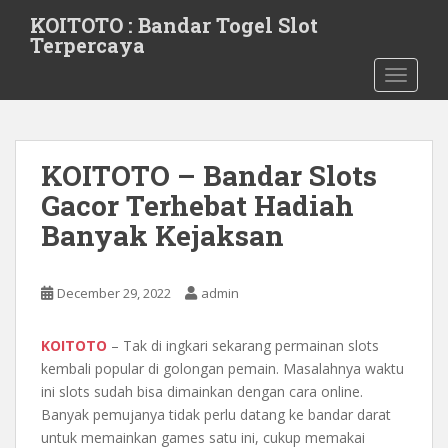
S
KOITOTO : Bandar Togel Slot
k
Terpercaya
i
TOGGLE
p
t
o
m
KOITOTO – Bandar Slots
a
i
Gacor Terhebat Hadiah
n
Banyak Kejaksan
c
o
n
December 29, 2022
admin
t
e
KOITOTO
– Tak di ingkari sekarang permainan slots
n
kembali popular di golongan pemain. Masalahnya waktu
t
ini slots sudah bisa dimainkan dengan cara online.
Banyak pemujanya tidak perlu datang ke bandar darat
untuk memainkan games satu ini, cukup memakai