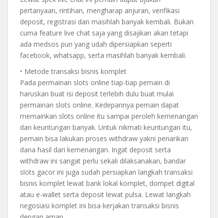
pertanyaan, rintihan, mengharap anjuran, verifikasi
deposit, registrasi dan masihlah banyak kembali. Bukan
cuma feature live chat saja yang disajikan akan tetapi
ada medsos pun yang udah dipersiapkan seperti
facebook, whatsapp, serta masihlah banyak kembali.
• Metode transaksi bisnis komplet
Pada permainan slots online tiap-tiap pemain di
haruskan buat isi deposit terlebih dulu buat mulai
permainan slots online. Kedepannya pemain dapat
memainkan slots online itu sampai peroleh kemenangan
dan keuntungan banyak. Untuk nikmati keuntungan itu,
pemain bisa lakukan proses withdraw yakni penarikan
dana hasil dari kemenangan. Ingat deposit serta
withdraw ini sangat perlu sekali dilaksanakan, bandar
slots gacor ini juga sudah persiapkan langkah transaksi
bisnis komplet lewat bank lokal komplet, dompet digital
atau e-wallet serta deposit lewat pulsa. Lewat langkah
negosiasi komplet ini bisa kerjakan transaksi bisnis
dengan aman.