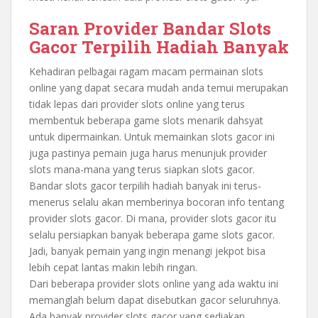
Saran Provider Bandar Slots
Gacor Terpilih Hadiah Banyak
Kehadiran pelbagai ragam macam permainan slots
online yang dapat secara mudah anda temui merupakan
tidak lepas dari provider slots online yang terus
membentuk beberapa game slots menarik dahsyat
untuk dipermainkan. Untuk memainkan slots gacor ini
juga pastinya pemain juga harus menunjuk provider
slots mana-mana yang terus siapkan slots gacor.
Bandar slots gacor terpilih hadiah banyak ini terus-
menerus selalu akan memberinya bocoran info tentang
provider slots gacor. Di mana, provider slots gacor itu
selalu persiapkan banyak beberapa game slots gacor.
Jadi, banyak pemain yang ingin menangi jekpot bisa
lebih cepat lantas makin lebih ringan.
Dari beberapa provider slots online yang ada waktu ini
memanglah belum dapat disebutkan gacor seluruhnya.
Ada banyak provider slots gacor yang sediakan