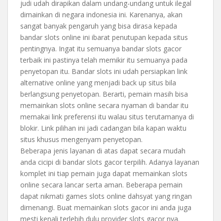
judi udah dirapikan dalam undang-undang untuk ilegal
dimainkan di negara indonesia ini. Karenanya, akan
sangat banyak pengaruh yang bisa dirasa kepada
bandar slots online ini ibarat penutupan kepada situs
pentingnya. Ingat itu semuanya bandar slots gacor
terbaik ini pastinya telah memikir itu semuanya pada
penyetopan itu. Bandar slots ini udah persiapkan link
alternative online yang menjadi back up situs bila
berlangsung penyetopan. Berarti, pemain masih bisa
memainkan slots online secara nyaman di bandar itu
memakai link preferensi itu walau situs terutamanya di
blokir. Link pilihan ini jadi cadangan bila kapan waktu
situs khusus mengenyam penyetopan.
Beberapa jenis layanan di atas dapat secara mudah
anda cicipi di bandar slots gacor terpilih. Adanya layanan
komplet ini tiap pemain juga dapat memainkan slots
online secara lancar serta aman. Beberapa pemain
dapat nikmati games slots online dahsyat yang ringan
dimenangi. Buat memainkan slots gacor ini anda juga
mesti kenali terlebih dulu provider slots gacor nya.