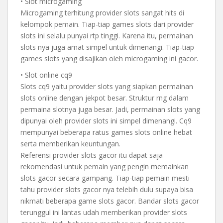
• Slot microgaming
Microgaming terhitung provider slots sangat hits di
kelompok pemain. Tiap-tiap games slots dari provider
slots ini selalu punyai rtp tinggi. Karena itu, permainan
slots nya juga amat simpel untuk dimenangi. Tiap-tiap
games slots yang disajikan oleh microgaming ini gacor.
• Slot online cq9
Slots cq9 yaitu provider slots yang siapkan permainan
slots online dengan jekpot besar. Struktur rng dalam
permaina slotnya juga besar. Jadi, permainan slots yang
dipunyai oleh provider slots ini simpel dimenangi. Cq9
mempunyai beberapa ratus games slots online hebat
serta memberikan keuntungan.
Referensi provider slots gacor itu dapat saja
rekomendasi untuk pemain yang pengin memainkan
slots gacor secara gampang. Tiap-tiap pemain mesti
tahu provider slots gacor nya telebih dulu supaya bisa
nikmati beberapa game slots gacor. Bandar slots gacor
terunggul ini lantas udah memberikan provider slots