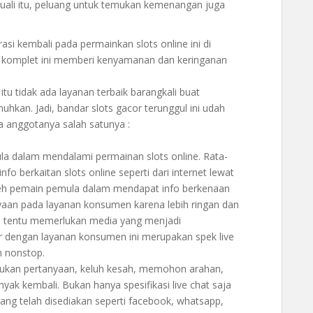
cuali itu, peluang untuk temukan kemenangan juga
i kembali pada permainkan slots online ini di
n komplet ini memberi kenyamanan dan keringanan
itu tidak ada layanan terbaik barangkali buat
uhkan. Jadi, bandar slots gacor terunggul ini udah
a anggotanya salah satunya :
a dalam mendalami permainan slots online. Rata-
fo berkaitan slots online seperti dari internet lewat
oleh pemain pemula dalam mendapat info berkenaan
anyaan pada layanan konsumen karena lebih ringan dan
ni tentu memerlukan media yang menjadi
 dengan layanan konsumen ini merupakan spek live
m nonstop.
 ajukan pertanyaan, keluh kesah, memohon arahan,
anyak kembali. Bukan hanya spesifikasi live chat saja
ang telah disediakan seperti facebook, whatsapp,