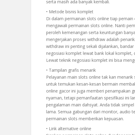
serta masih ada banyak kembali.
• Metode bisnis komplet
Di dalam permainan slots online tiap pemain d
mengawali permainan slots online. Nanti pem
peroleh kemenangan serta keuntungan banyak
mengerjakan proses withdraw adalah penarika
withdraw ini penting sekali dijalankan, bandar
negosiasi komplet lewat bank lokal komplet, d
Lewat teknik negosiasi komplet ini bisa meng
• Tampilan grafis menarik
Pelayanan main slots online tak kan menarik
untuk temukan kesan-kesan bermain membah
online gacor ini juga memberi penampakan gr
nyaman, tetapi pemanfaatan spesifikasi ini l
pengalaman main dahsyat. Anda tidak simpel
lama. Semua gabungan dari monitor, audio t
permainan slots memberikan kepuasan.
• Link alternative online