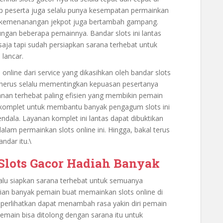
ap peserta juga selalu punya kesempatan permainkan
leh kemenanangan jekpot juga bertambah gampang.
ungan beberapa pemainnya. Bandar slots ini lantas
aja tapi sudah persiapkan sarana terhebat untuk
lancar.
line dari service yang dikasihkan oleh bandar slots
menerus selalu mementingkan kepuasan pesertanya
nan terhebat paling efisien yang membikin pemain
komplet untuk membantu banyak pengagum slots ini
dala. Layanan komplet ini lantas dapat dibuktikan
am permainkan slots online ini. Hingga, bakal terus
ndar itu.\
 Slots Gacor Hadiah Banyak
lalu siapkan sarana terhebat untuk semuanya
ian banyak pemain buat memainkan slots online di
mperlihatkan dapat menambah rasa yakin diri pemain
emain bisa ditolong dengan sarana itu untuk