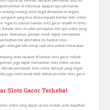
entu saja amat berefek, lantaran permainan slots ini
diperbolehkan di indonesia. Apapun tipe permainan
am undang-undang untuk ilegal dimainkan di negara
k pengaruh yang bisa dirasa kepada bandar slots online
. Ingat itu seluruh bandar slots gacor terpilih ini tentu
 Bandar slots ini udah persiapkan link opsi online yang
enutupan. Maknanya, pemain masih dapat memainkan
nfaatkan link alternative itu biarpun situs
ebagai cadangan bila setiap saat situs pokok merasakan
ampang anda rasakan di bandar slots gacor terbaik.
p pemain juga dapat memainkan slots online secara
 nikmati permainan slots online dahsyat yang ringan
a juga mesti kenali lebih dahulu provider slots gacor
ar Slots Gacor Terhebat
slots online yang dapat secara mudah anda dapatkan