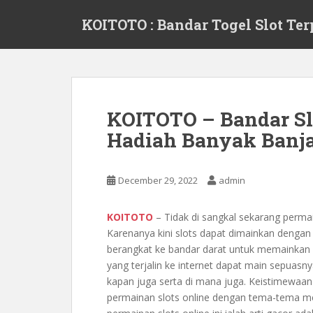
S
KOITOTO : Bandar Togel Slot Te
k
i
p
t
o
m
KOITOTO – Bandar Sl
a
Hadiah Banyak Banj
i
n
c
December 29, 2022
admin
o
n
t
KOITOTO
– Tidak di sangkal sekarang perma
e
Karenanya kini slots dapat dimainkan dengan
n
berangkat ke bandar darat untuk memainkan
t
yang terjalin ke internet dapat main sepuasn
kapan juga serta di mana juga. Keistimewaan 
permainan slots online dengan tema-tema men