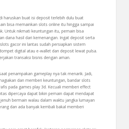
i haruskan buat isi deposit terlebih dulu buat
ain bisa memainkan slots online itu hingga sampai
. Untuk nikmati keuntungan itu, pemain bisa
n dana hasil dari kemenangan. Ingat deposit serta
 slots gacor ini lantas sudah persiapkan sistem
ompet digital atau e-wallet dan deposit lewat pulsa.
erjakan transaksi bisnis dengan aman.
 saat penampakan gameplay nya tak menarik. Jadi,
agiakan dan memberi keuntungan, bandar slots
afis pada games play 3d. Kecuali memberi effect
antas dipercaya dapat bikin pemain dapat mendapat
 jenuh bermain walau dalam waktu jangka lumayan
erang dan ada banyak kembali bakal memberi