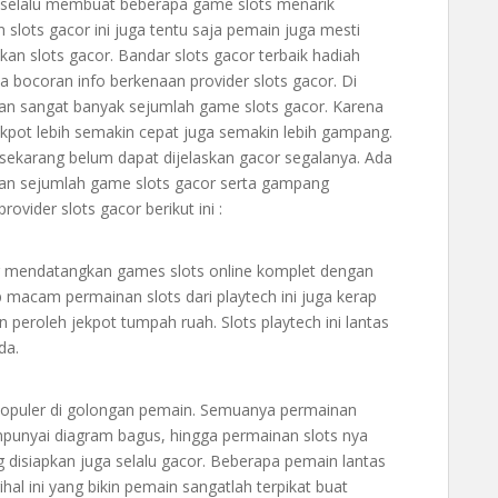
ang selalu membuat beberapa game slots menarik
slots gacor ini juga tentu saja pemain juga mesti
kan slots gacor. Bandar slots gacor terbaik hadiah
a bocoran info berkenaan provider slots gacor. Di
pkan sangat banyak sejumlah game slots gacor. Karena
kpot lebih semakin cepat juga semakin lebih gampang.
 sekarang belum dapat dijelaskan gacor segalanya. Ada
kan sejumlah game slots gacor serta gampang
rovider slots gacor berikut ini :
yang mendatangkan games slots online komplet dengan
 macam permainan slots dari playtech ini juga kerap
n peroleh jekpot tumpah ruah. Slots playtech ini lantas
da.
rpopuler di golongan pemain. Semuanya permainan
mempunyai diagram bagus, hingga permainan slots nya
 disiapkan juga selalu gacor. Beberapa pemain lantas
al ini yang bikin pemain sangatlah terpikat buat