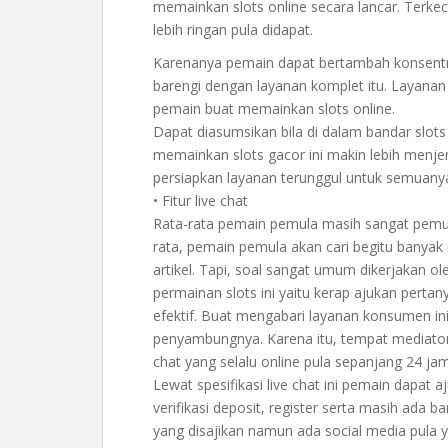
memainkan slots online secara lancar. Terke
lebih ringan pula didapat.
Karenanya pemain dapat bertambah konsentras
barengi dengan layanan komplet itu. Layana
pemain buat memainkan slots online.
Dapat diasumsikan bila di dalam bandar slots 
memainkan slots gacor ini makin lebih menjen
persiapkan layanan terunggul untuk semuany
• Fitur live chat
Rata-rata pemain pemula masih sangat pemul
rata, pemain pemula akan cari begitu banyak in
artikel. Tapi, soal sangat umum dikerjakan 
permainan slots ini yaitu kerap ajukan pert
efektif. Buat mengabari layanan konsumen i
penyambungnya. Karena itu, tempat mediator
chat yang selalu online pula sepanjang 24 ja
Lewat spesifikasi live chat ini pemain dapat
verifikasi deposit, register serta masih ada b
yang disajikan namun ada social media pula y