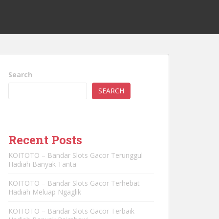
Search
SEARCH
Recent Posts
KOITOTO – Bandar Slots Gacor Terunggul
Hadiah Banyak Tanta
KOITOTO – Bandar Slots Gacor Terhebat
Hadiah Meluap Ngaglik
KOITOTO – Bandar Slots Gacor Terbaik