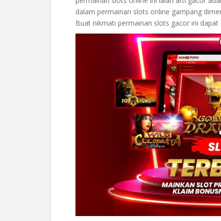
permainan slots online ini ialah arti gacor ada
dalam permainan slots online gampang dimena
Buat nikmati permainan slots gacor ini dapat