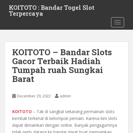
S
KOITOTO : Bandar Togel Slot
k
Terpercaya
i
TOGGLE
p
t
o
m
KOITOTO – Bandar Slots
a
i
Gacor Terbaik Hadiah
n
Tumpah ruah Sungkai
c
Barat
o
n
t
December 29, 2022
admin
e
n
KOITOTO
– Tak di sangkal sekarang permainan slots
t
kembali terkenal di kelompok pemain. Karena kini slots
dapat dimainkan dengan online. Banyak pengagumnya
tidak perlu datang ke bandar darat buat memainkan