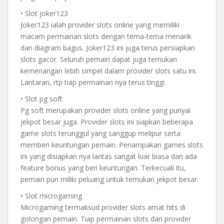
• Slot joker123
Joker123 ialah provider slots online yang memiliki
macam permainan slots dengan tema-tema menarik
dan diagram bagus. Joker123 ini juga terus persiapkan
slots gacor. Seluruh pemain dapat juga temukan
kemenangan lebih simpel dalam provider slots satu ini.
Lantaran, rtp tiap permainan nya terus tinggi.
• Slot pg soft
Pg soft merupakan provider slots online yang punyai
jekpot besar juga. Provider slots ini siapkan beberapa
game slots terunggul yang sanggup melipur serta
memberi keuntungan pemain. Penampakan games slots
ini yang disiapkan nya lantas sangat luar biasa dan ada
feature bonus yang beri keuntungan. Terkecuali itu,
pemain pun miliki peluang untuk temukan jekpot besar.
• Slot microgaming
Microgaming termaksud provider slots amat hits di
golongan pemain. Tiap permainan slots dari provider