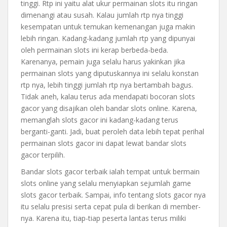
tinggi. Rtp ini yaitu alat ukur permainan slots itu ringan
dimenangi atau susah. Kalau jumlah rtp nya tinggi
kesempatan untuk temukan kemenangan juga makin
lebih ringan. Kadang-kadang jumlah rtp yang dipunyai
oleh permainan slots ini kerap berbeda-beda.
Karenanya, pemain juga selalu harus yakinkan jika
permainan slots yang diputuskannya ini selalu konstan
rtp nya, lebih tinggi jumlah rtp nya bertambah bagus.
Tidak aneh, kalau terus ada mendapati bocoran slots
gacor yang disajikan oleh bandar slots online. Karena,
memanglah slots gacor ini kadang-kadang terus
berganti-ganti. Jadi, buat peroleh data lebih tepat perihal
permainan slots gacor ini dapat lewat bandar slots
gacor terpilih.
Bandar slots gacor terbaik ialah tempat untuk bermain
slots online yang selalu menyiapkan sejumlah game
slots gacor terbaik. Sampai, info tentang slots gacor nya
itu selalu presisi serta cepat pula di berikan di member-
nya. Karena itu, tiap-tiap peserta lantas terus miliki