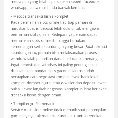
media pun yang telah dipersiapkan seperti facebook,
whatsapp, serta masih ada banyak kembali.
• Metode transaksi bisnis komplet
Pada permainan slots online tiap-tiap pemain di
haruskan buat isi deposit lebih dulu untuk mengawali
permainan slots online. Kedepannya pemain dapat
memainkan slots online itu hingga temukan
kemenangan serta keuntungan yang besar. Buat nikmati
keuntungan itu, pemain bisa melaksanakan proses
withdraw ialah penarikan dana hasil dari kemenangan.
Ingat deposit dan withdraw ini paling penting sekali
dilaksanakan, bandar slots gacor ini lantas sudah
persiapkan cara negosiasi komplet lewat bank lokal
komplet, dompet digital atau e-wallet dan deposit lewat
pulsa. Lewat langkah negosiasi komplet ini bisa kerjakan
transaksi bisnis dengan aman.
• Tampilan grafis menarik
Service main slots online tidak menarik saat penampilan
gameplay nya tak menarik. Karena itu, untuk temukan