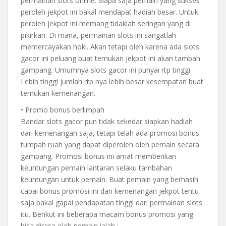
permainan slots online. Siapa saja pemain yang sukses
peroleh jekpot ini bakal mendapat hadiah besar. Untuk
peroleh jekpot ini memang tidaklah seringan yang di
pikirkan. Di mana, permainan slots ini sangatlah
memercayakan hoki. Akan tetapi oleh karena ada slots
gacor ini peluang buat temukan jekpot ini akan tambah
gampang. Umumnya slots gacor ini punyai rtp tinggi.
Lebih tinggi jumlah rtp nya lebih besar kesempatan buat
temukan kemenangan.
• Promo bonus berlimpah
Bandar slots gacor pun tidak sekedar siapkan hadiah
dari kemenangan saja, tetapi telah ada promosi bonus
tumpah ruah yang dapat diperoleh oleh pemain secara
gampang. Promosi bonus ini amat memberikan
keuntungan pemain lantaran selaku tambahan
keuntungan untuk pemain. Buat pemain yang berhasih
capai bonus promosi ini dan kemenangan jekpot tentu
saja bakal gapai pendapatan tinggi dari permainan slots
itu. Berikut ini beberapa macam bonus promosi yang
bisa dirasa oleh pemain ialah :