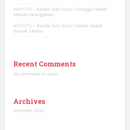
KOITOTO – Bandar Slots Gacor Terunggul Hadiah
Meluap Karangjambu
KOITOTO – Bandar Slots Gacor Terbaik Hadiah
Banyak Tahuna
Recent Comments
No comments to show.
Archives
December 2022