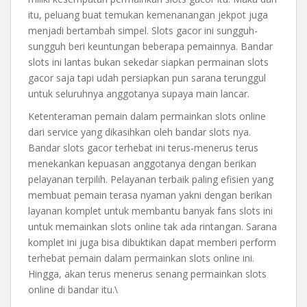
itu, peluang buat temukan kemenanangan jekpot juga
menjadi bertambah simpel. Slots gacor ini sungguh-
sungguh beri keuntungan beberapa pemainnya. Bandar
slots ini lantas bukan sekedar siapkan permainan slots
gacor saja tapi udah persiapkan pun sarana terunggul
untuk seluruhnya anggotanya supaya main lancar.
Ketenteraman pemain dalam permainkan slots online
dari service yang dikasihkan oleh bandar slots nya.
Bandar slots gacor terhebat ini terus-menerus terus
menekankan kepuasan anggotanya dengan berikan
pelayanan terpilih. Pelayanan terbaik paling efisien yang
membuat pemain terasa nyaman yakni dengan berikan
layanan komplet untuk membantu banyak fans slots ini
untuk memainkan slots online tak ada rintangan. Sarana
komplet ini juga bisa dibuktikan dapat memberi perform
terhebat pemain dalam permainkan slots online ini.
Hingga, akan terus menerus senang permainkan slots
online di bandar itu.\