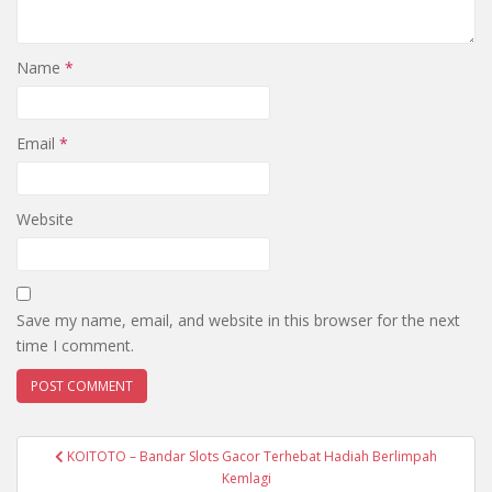
Name
*
Email
*
Website
Save my name, email, and website in this browser for the next
time I comment.
Post
KOITOTO – Bandar Slots Gacor Terhebat Hadiah Berlimpah
navigation
Kemlagi