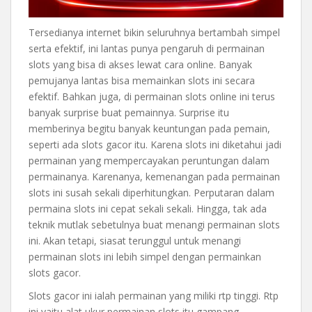
Tersedianya internet bikin seluruhnya bertambah simpel
serta efektif, ini lantas punya pengaruh di permainan
slots yang bisa di akses lewat cara online. Banyak
pemujanya lantas bisa memainkan slots ini secara
efektif. Bahkan juga, di permainan slots online ini terus
banyak surprise buat pemainnya. Surprise itu
memberinya begitu banyak keuntungan pada pemain,
seperti ada slots gacor itu. Karena slots ini diketahui jadi
permainan yang mempercayakan peruntungan dalam
permainanya. Karenanya, kemenangan pada permainan
slots ini susah sekali diperhitungkan. Perputaran dalam
permaina slots ini cepat sekali sekali. Hingga, tak ada
teknik mutlak sebetulnya buat menangi permainan slots
ini. Akan tetapi, siasat terunggul untuk menangi
permainan slots ini lebih simpel dengan permainkan
slots gacor.
Slots gacor ini ialah permainan yang miliki rtp tinggi. Rtp
ini yaitu alat ukur permainan slots itu gampang