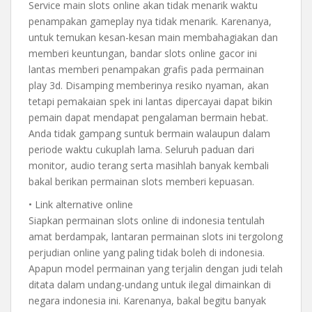
Service main slots online akan tidak menarik waktu
penampakan gameplay nya tidak menarik. Karenanya,
untuk temukan kesan-kesan main membahagiakan dan
memberi keuntungan, bandar slots online gacor ini
lantas memberi penampakan grafis pada permainan
play 3d. Disamping memberinya resiko nyaman, akan
tetapi pemakaian spek ini lantas dipercayai dapat bikin
pemain dapat mendapat pengalaman bermain hebat.
Anda tidak gampang suntuk bermain walaupun dalam
periode waktu cukuplah lama. Seluruh paduan dari
monitor, audio terang serta masihlah banyak kembali
bakal berikan permainan slots memberi kepuasan.
• Link alternative online
Siapkan permainan slots online di indonesia tentulah
amat berdampak, lantaran permainan slots ini tergolong
perjudian online yang paling tidak boleh di indonesia.
Apapun model permainan yang terjalin dengan judi telah
ditata dalam undang-undang untuk ilegal dimainkan di
negara indonesia ini. Karenanya, bakal begitu banyak