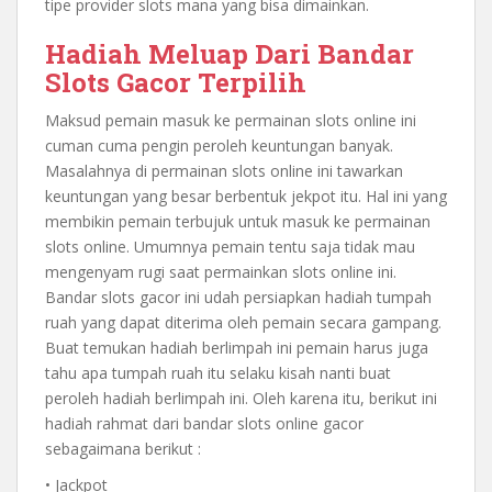
tipe provider slots mana yang bisa dimainkan.
Hadiah Meluap Dari Bandar
Slots Gacor Terpilih
Maksud pemain masuk ke permainan slots online ini
cuman cuma pengin peroleh keuntungan banyak.
Masalahnya di permainan slots online ini tawarkan
keuntungan yang besar berbentuk jekpot itu. Hal ini yang
membikin pemain terbujuk untuk masuk ke permainan
slots online. Umumnya pemain tentu saja tidak mau
mengenyam rugi saat permainkan slots online ini.
Bandar slots gacor ini udah persiapkan hadiah tumpah
ruah yang dapat diterima oleh pemain secara gampang.
Buat temukan hadiah berlimpah ini pemain harus juga
tahu apa tumpah ruah itu selaku kisah nanti buat
peroleh hadiah berlimpah ini. Oleh karena itu, berikut ini
hadiah rahmat dari bandar slots online gacor
sebagaimana berikut :
• Jackpot