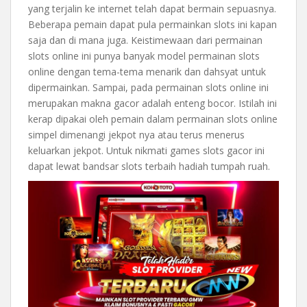
yang terjalin ke internet telah dapat bermain sepuasnya.
Beberapa pemain dapat pula permainkan slots ini kapan
saja dan di mana juga. Keistimewaan dari permainan
slots online ini punya banyak model permainan slots
online dengan tema-tema menarik dan dahsyat untuk
dipermainkan. Sampai, pada permainan slots online ini
merupakan makna gacor adalah enteng bocor. Istilah ini
kerap dipakai oleh pemain dalam permainan slots online
simpel dimenangi jekpot nya atau terus menerus
keluarkan jekpot. Untuk nikmati games slots gacor ini
dapat lewat bandsar slots terbaih hadiah tumpah ruah.