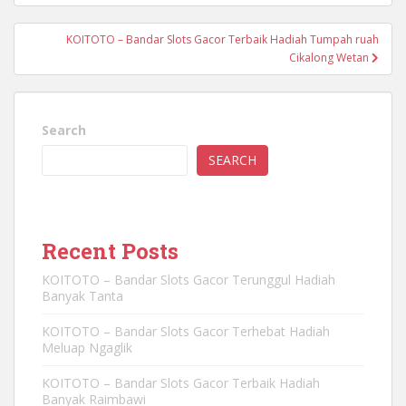
KOITOTO – Bandar Slots Gacor Terbaik Hadiah Tumpah ruah
Cikalong Wetan
Search
SEARCH
Recent Posts
KOITOTO – Bandar Slots Gacor Terunggul Hadiah
Banyak Tanta
KOITOTO – Bandar Slots Gacor Terhebat Hadiah
Meluap Ngaglik
KOITOTO – Bandar Slots Gacor Terbaik Hadiah
Banyak Raimbawi