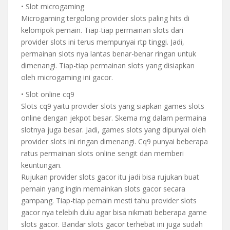
• Slot microgaming
Microgaming tergolong provider slots paling hits di
kelompok pemain. Tiap-tiap permainan slots dari
provider slots ini terus mempunyai rtp tinggi. Jadi,
permainan slots nya lantas benar-benar ringan untuk
dimenangi. Tiap-tiap permainan slots yang disiapkan
oleh microgaming ini gacor.
• Slot online cq9
Slots cq9 yaitu provider slots yang siapkan games slots
online dengan jekpot besar. Skema rng dalam permaina
slotnya juga besar. Jadi, games slots yang dipunyai oleh
provider slots ini ringan dimenangi. Cq9 punyai beberapa
ratus permainan slots online sengit dan memberi
keuntungan.
Rujukan provider slots gacor itu jadi bisa rujukan buat
pemain yang ingin memainkan slots gacor secara
gampang. Tiap-tiap pemain mesti tahu provider slots
gacor nya telebih dulu agar bisa nikmati beberapa game
slots gacor. Bandar slots gacor terhebat ini juga sudah