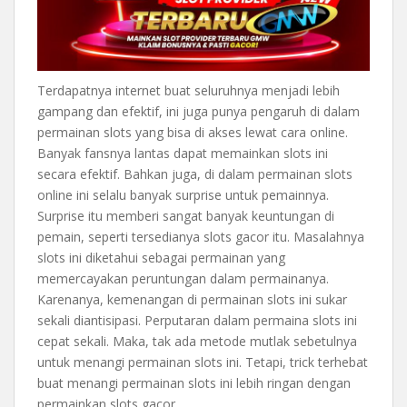
Terdapatnya internet buat seluruhnya menjadi lebih
gampang dan efektif, ini juga punya pengaruh di dalam
permainan slots yang bisa di akses lewat cara online.
Banyak fansnya lantas dapat memainkan slots ini
secara efektif. Bahkan juga, di dalam permainan slots
online ini selalu banyak surprise untuk pemainnya.
Surprise itu memberi sangat banyak keuntungan di
pemain, seperti tersedianya slots gacor itu. Masalahnya
slots ini diketahui sebagai permainan yang
memercayakan peruntungan dalam permainanya.
Karenanya, kemenangan di permainan slots ini sukar
sekali diantisipasi. Perputaran dalam permaina slots ini
cepat sekali. Maka, tak ada metode mutlak sebetulnya
untuk menangi permainan slots ini. Tetapi, trick terhebat
buat menangi permainan slots ini lebih ringan dengan
permainkan slots gacor.