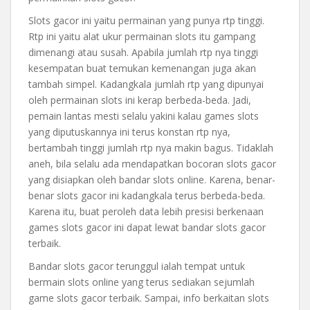
Slots gacor ini yaitu permainan yang punya rtp tinggi.
Rtp ini yaitu alat ukur permainan slots itu gampang
dimenangi atau susah. Apabila jumlah rtp nya tinggi
kesempatan buat temukan kemenangan juga akan
tambah simpel. Kadangkala jumlah rtp yang dipunyai
oleh permainan slots ini kerap berbeda-beda. Jadi,
pemain lantas mesti selalu yakini kalau games slots
yang diputuskannya ini terus konstan rtp nya,
bertambah tinggi jumlah rtp nya makin bagus. Tidaklah
aneh, bila selalu ada mendapatkan bocoran slots gacor
yang disiapkan oleh bandar slots online. Karena, benar-
benar slots gacor ini kadangkala terus berbeda-beda.
Karena itu, buat peroleh data lebih presisi berkenaan
games slots gacor ini dapat lewat bandar slots gacor
terbaik.
Bandar slots gacor terunggul ialah tempat untuk
bermain slots online yang terus sediakan sejumlah
game slots gacor terbaik. Sampai, info berkaitan slots