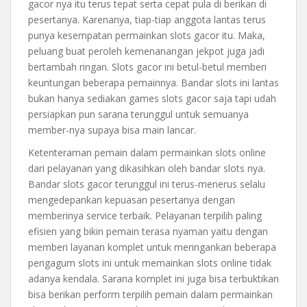
gacor nya itu terus tepat serta cepat pula di berikan di
pesertanya. Karenanya, tiap-tiap anggota lantas terus
punya kesempatan permainkan slots gacor itu. Maka,
peluang buat peroleh kemenanangan jekpot juga jadi
bertambah ringan. Slots gacor ini betul-betul memberi
keuntungan beberapa pemainnya. Bandar slots ini lantas
bukan hanya sediakan games slots gacor saja tapi udah
persiapkan pun sarana terunggul untuk semuanya
member-nya supaya bisa main lancar.
Ketenteraman pemain dalam permainkan slots online
dari pelayanan yang dikasihkan oleh bandar slots nya.
Bandar slots gacor terunggul ini terus-menerus selalu
mengedepankan kepuasan pesertanya dengan
memberinya service terbaik. Pelayanan terpilih paling
efisien yang bikin pemain terasa nyaman yaitu dengan
memberi layanan komplet untuk meringankan beberapa
pengagum slots ini untuk memainkan slots online tidak
adanya kendala. Sarana komplet ini juga bisa terbuktikan
bisa berikan perform terpilih pemain dalam permainkan