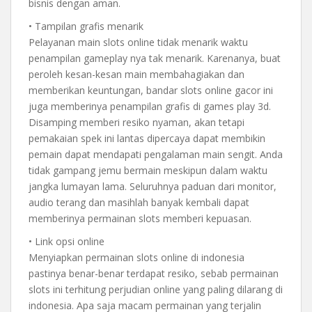
bisnis dengan aman.
• Tampilan grafis menarik
Pelayanan main slots online tidak menarik waktu
penampilan gameplay nya tak menarik. Karenanya, buat
peroleh kesan-kesan main membahagiakan dan
memberikan keuntungan, bandar slots online gacor ini
juga memberinya penampilan grafis di games play 3d.
Disamping memberi resiko nyaman, akan tetapi
pemakaian spek ini lantas dipercaya dapat membikin
pemain dapat mendapati pengalaman main sengit. Anda
tidak gampang jemu bermain meskipun dalam waktu
jangka lumayan lama. Seluruhnya paduan dari monitor,
audio terang dan masihlah banyak kembali dapat
memberinya permainan slots memberi kepuasan.
• Link opsi online
Menyiapkan permainan slots online di indonesia
pastinya benar-benar terdapat resiko, sebab permainan
slots ini terhitung perjudian online yang paling dilarang di
indonesia. Apa saja macam permainan yang terjalin