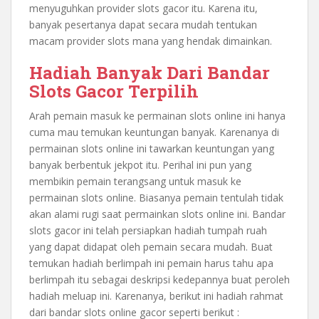
menyuguhkan provider slots gacor itu. Karena itu,
banyak pesertanya dapat secara mudah tentukan
macam provider slots mana yang hendak dimainkan.
Hadiah Banyak Dari Bandar
Slots Gacor Terpilih
Arah pemain masuk ke permainan slots online ini hanya
cuma mau temukan keuntungan banyak. Karenanya di
permainan slots online ini tawarkan keuntungan yang
banyak berbentuk jekpot itu. Perihal ini pun yang
membikin pemain terangsang untuk masuk ke
permainan slots online. Biasanya pemain tentulah tidak
akan alami rugi saat permainkan slots online ini. Bandar
slots gacor ini telah persiapkan hadiah tumpah ruah
yang dapat didapat oleh pemain secara mudah. Buat
temukan hadiah berlimpah ini pemain harus tahu apa
berlimpah itu sebagai deskripsi kedepannya buat peroleh
hadiah meluap ini. Karenanya, berikut ini hadiah rahmat
dari bandar slots online gacor seperti berikut :