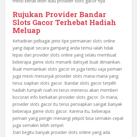
mesti kenali lebih dulu provider slots gacor nya.
Rujukan Provider Bandar
Slots Gacor Terhebat Hadiah
Meluap
Kehadiran pelbagai jenis tipe permainan slots online
yang dapat secara gampang anda temui ialah tidak
lepas dari provider slots online yang selalu membuat
beberapa game slots menarik dahsyat buat dimainkan.
Buat memainkan slots gacor ini juga tentu saja pemain
juga mesti menunjuk provider slots mana-mana yang
terus siapkan slots gacor. Bandar slots gacor terpilih
hadiah tumpah ruah ini terus-menerus akan memberi
bocoran info berkaitan provider slots gacor. Di mana,
provider slots gacor itu terus persiapkan sangat banyak
beberapa game slots gacor. Karena itu, beberapa
pemain yang pengin menangi jekpot bisa semakin cepat
juga semakin lebih simpel.
Dari begitu banyak provider slots online yang ada