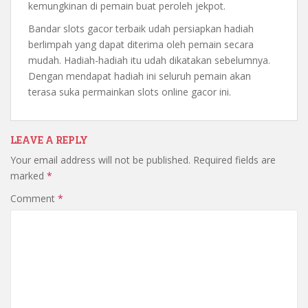
kemungkinan di pemain buat peroleh jekpot.
Bandar slots gacor terbaik udah persiapkan hadiah
berlimpah yang dapat diterima oleh pemain secara
mudah. Hadiah-hadiah itu udah dikatakan sebelumnya.
Dengan mendapat hadiah ini seluruh pemain akan
terasa suka permainkan slots online gacor ini.
LEAVE A REPLY
Your email address will not be published.
Required fields are
marked
*
Comment
*