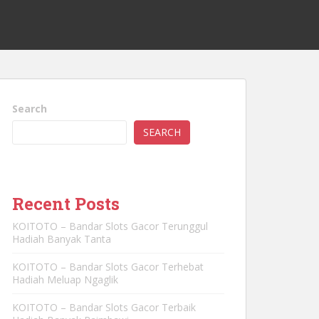
Search
SEARCH
Recent Posts
KOITOTO – Bandar Slots Gacor Terunggul
Hadiah Banyak Tanta
KOITOTO – Bandar Slots Gacor Terhebat
Hadiah Meluap Ngaglik
KOITOTO – Bandar Slots Gacor Terbaik