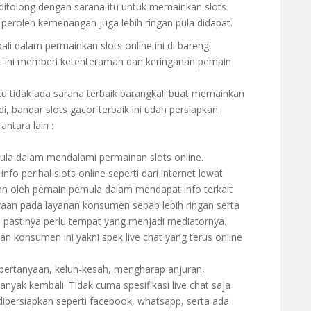
 ditolong dengan sarana itu untuk memainkan slots
uk peroleh kemenangan juga lebih ringan pula didapat.
i dalam permainkan slots online ini di barengi
t ini memberi ketenteraman dan keringanan pemain
itu tidak ada sarana terbaik barangkali buat memainkan
i, bandar slots gacor terbaik ini udah persiapkan
ntara lain :
a dalam mendalami permainan slots online.
 perihal slots online seperti dari internet lewat
kan oleh pemain pemula dalam mendapat info terkait
nyaan pada layanan konsumen sebab lebih ringan serta
i pastinya perlu tempat yang menjadi mediatornya.
 konsumen ini yakni spek live chat yang terus online
 pertanyaan, keluh-kesah, mengharap anjuran,
banyak kembali. Tidak cuma spesifikasi live chat saja
dipersiapkan seperti facebook, whatsapp, serta ada