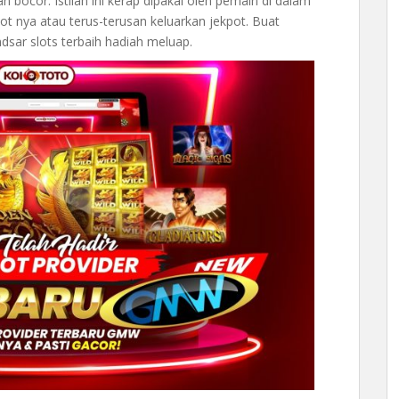
an bocor. Istilah ini kerap dipakai oleh pemain di dalam
ot nya atau terus-terusan keluarkan jekpot. Buat
dsar slots terbaih hadiah meluap.