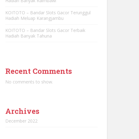
Hadiah Banyak Raimbawi
KOITOTO – Bandar Slots Gacor Terunggul
Hadiah Meluap Karangjambu
KOITOTO – Bandar Slots Gacor Terbaik
Hadiah Banyak Tahuna
Recent Comments
No comments to show.
Archives
December 2022