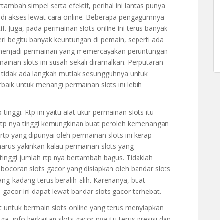
ambah simpel serta efektif, perihal ini lantas punya
 di akses lewat cara online. Beberapa pengagumnya
if. Juga, pada permainan slots online ini terus banyak
ri begitu banyak keuntungan di pemain, seperti ada
hui menjadi permainan yang memercayakan peruntungan
inan slots ini susah sekali diramalkan. Perputaran
a, tidak ada langkah mutlak sesungguhnya untuk
erbaik untuk menangi permainan slots ini lebih
tinggi. Rtp ini yaitu alat ukur permainan slots itu
 rtp nya tinggi kemungkinan buat peroleh kemenangan
rtp yang dipunyai oleh permainan slots ini kerap
 harus yakinkan kalau permainan slots yang
n tinggi jumlah rtp nya bertambah bagus. Tidaklah
bocoran slots gacor yang disiapkan oleh bandar slots
ang-kadang terus beralih-alih. Karenanya, buat
s gacor ini dapat lewat bandar slots gacor terhebat.
 untuk bermain slots online yang terus menyiapkan
a, info berkaitan slots gacor nya itu terus presisi dan