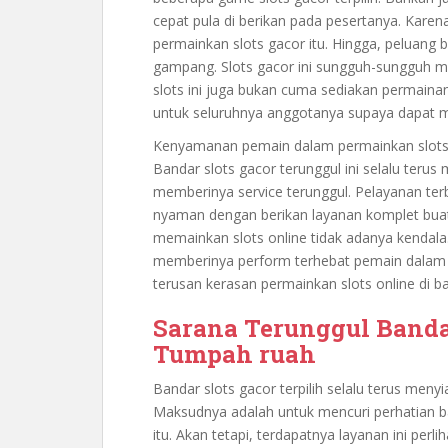
cepat pula di berikan pada pesertanya. Kare
permainkan slots gacor itu. Hingga, peluang
gampang. Slots gacor ini sungguh-sungguh 
slots ini juga bukan cuma sediakan permainan
untuk seluruhnya anggotanya supaya dapat m
Kenyamanan pemain dalam permainkan slots onl
Bandar slots gacor terunggul ini selalu ter
memberinya service terunggul. Pelayanan te
nyaman dengan berikan layanan komplet bua
memainkan slots online tidak adanya kendala.
memberinya perform terhebat pemain dalam per
terusan kerasan permainkan slots online di ba
Sarana Terunggul Banda
Tumpah ruah
Bandar slots gacor terpilih selalu terus men
Maksudnya adalah untuk mencuri perhatian b
itu. Akan tetapi, terdapatnya layanan ini pe