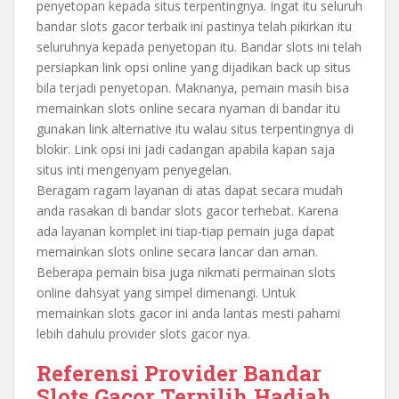
penyetopan kepada situs terpentingnya. Ingat itu seluruh
bandar slots gacor terbaik ini pastinya telah pikirkan itu
seluruhnya kepada penyetopan itu. Bandar slots ini telah
persiapkan link opsi online yang dijadikan back up situs
bila terjadi penyetopan. Maknanya, pemain masih bisa
memainkan slots online secara nyaman di bandar itu
gunakan link alternative itu walau situs terpentingnya di
blokir. Link opsi ini jadi cadangan apabila kapan saja
situs inti mengenyam penyegelan.
Beragam ragam layanan di atas dapat secara mudah
anda rasakan di bandar slots gacor terhebat. Karena
ada layanan komplet ini tiap-tiap pemain juga dapat
memainkan slots online secara lancar dan aman.
Beberapa pemain bisa juga nikmati permainan slots
online dahsyat yang simpel dimenangi. Untuk
memainkan slots gacor ini anda lantas mesti pahami
lebih dahulu provider slots gacor nya.
Referensi Provider Bandar
Slots Gacor Terpilih Hadiah