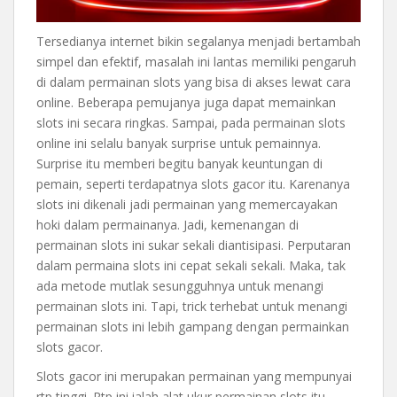
Tersedianya internet bikin segalanya menjadi bertambah
simpel dan efektif, masalah ini lantas memiliki pengaruh
di dalam permainan slots yang bisa di akses lewat cara
online. Beberapa pemujanya juga dapat memainkan
slots ini secara ringkas. Sampai, pada permainan slots
online ini selalu banyak surprise untuk pemainnya.
Surprise itu memberi begitu banyak keuntungan di
pemain, seperti terdapatnya slots gacor itu. Karenanya
slots ini dikenali jadi permainan yang memercayakan
hoki dalam permainanya. Jadi, kemenangan di
permainan slots ini sukar sekali diantisipasi. Perputaran
dalam permaina slots ini cepat sekali sekali. Maka, tak
ada metode mutlak sesungguhnya untuk menangi
permainan slots ini. Tapi, trick terhebat untuk menangi
permainan slots ini lebih gampang dengan permainkan
slots gacor.
Slots gacor ini merupakan permainan yang mempunyai
rtp tinggi. Rtp ini ialah alat ukur permainan slots itu