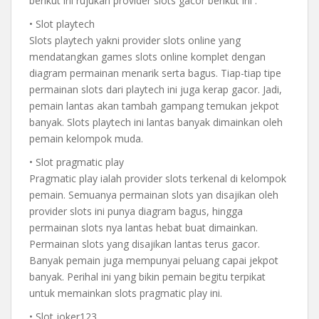
berikut ini rujukan provider slots gacor berikut ini :
• Slot playtech
Slots playtech yakni provider slots online yang
mendatangkan games slots online komplet dengan
diagram permainan menarik serta bagus. Tiap-tiap tipe
permainan slots dari playtech ini juga kerap gacor. Jadi,
pemain lantas akan tambah gampang temukan jekpot
banyak. Slots playtech ini lantas banyak dimainkan oleh
pemain kelompok muda.
• Slot pragmatic play
Pragmatic play ialah provider slots terkenal di kelompok
pemain. Semuanya permainan slots yan disajikan oleh
provider slots ini punya diagram bagus, hingga
permainan slots nya lantas hebat buat dimainkan.
Permainan slots yang disajikan lantas terus gacor.
Banyak pemain juga mempunyai peluang capai jekpot
banyak. Perihal ini yang bikin pemain begitu terpikat
untuk memainkan slots pragmatic play ini.
• Slot joker123