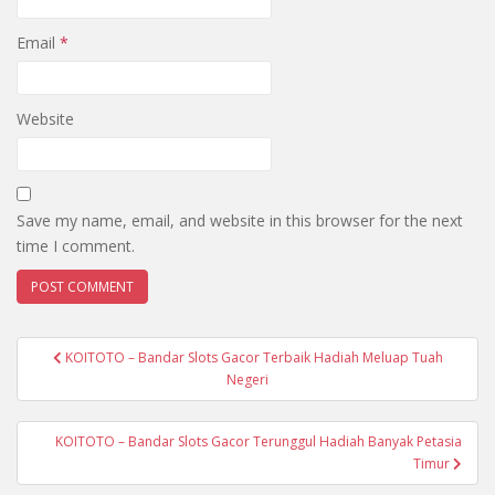
Email
*
Website
Save my name, email, and website in this browser for the next
time I comment.
Post
KOITOTO – Bandar Slots Gacor Terbaik Hadiah Meluap Tuah
navigation
Negeri
KOITOTO – Bandar Slots Gacor Terunggul Hadiah Banyak Petasia
Timur