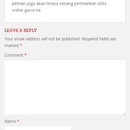
pemain juga akan terasa senang permainkan slots
online gacor ini.
LEAVE A REPLY
Your email address will not be published.
Required fields are
marked
*
Comment
*
Name
*