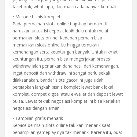
facebook, whatsapp, dan masih ada banyak kembali.
• Metode bisnis komplet
Pada permainan slots online tiap-tiap pemain di
haruskan untuk isi deposit lebih dulu untuk mulai
permainan slots online. Kedepan pemain bisa
memainkan slots online itu hingga temukan
kemenangan serta keuntungan banyak. Untuk nikmati
keuntungan itu, pemain bisa mengerjakan proses
withdraw ialah penarikan dana hasil dari kemenangan.
Ingat deposit dan withdraw ini sangat perlu sekali
dilaksanakan, bandar slots gacor ini juga udah
persiapkan langkah bisnis komplet lewat bank lokal
komplet, dompet digital atau e-wallet dan deposit lewat
pulsa. Lewat teknik negosiasi komplet ini bisa kerjakan
negosiasi dengan aman.
• Tampilan grafis menarik
Service bermain slots online tak kan menarik saat
penampilan gameplay nya tak menarik. Karena itu, buat