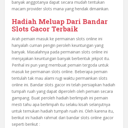
banyak anggotanya dapat secara mudah tentukan
macam provider slots mana yang hendak dimainkan.
Hadiah Meluap Dari Bandar
Slots Gacor Terbaik
Arah pemain masuk ke permainan slots online ini
hanyalah cuman pengin peroleh keuntungan yang
banyak. Masalahnya pada permainan slots online ini
menjajakan keuntungan banyak berbentuk jekpot itu.
Perihal ini pun yang membuat pemain tergoda untuk
masuk ke permainan slots online. Beberapa pemain
tentulah tak mau alami rugi waktu permainkan slots
online ini. Bandar slots gacor ini telah persiapkan hadiah
tumpah ruah yang dapat diperoleh oleh pemain secara
gampang. Buat peroleh hadiah berlimpah ini pemain
mesti tahu apa berlimpah itu selaku kisah selanjutnya
untuk temukan hadiah tumpah ruah ini. Oleh karena itu,
berikut ini hadiah rahmat dari bandar slots online gacor
seperti berikut :