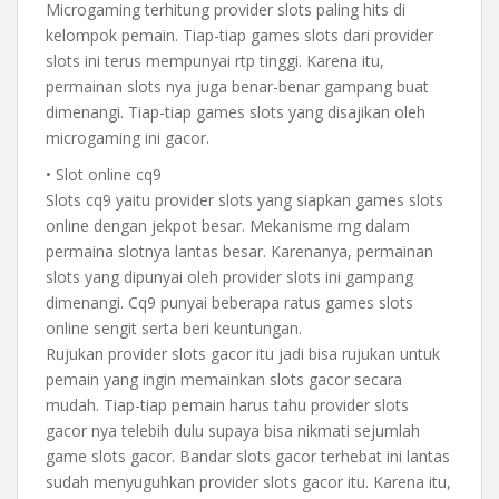
Microgaming terhitung provider slots paling hits di
kelompok pemain. Tiap-tiap games slots dari provider
slots ini terus mempunyai rtp tinggi. Karena itu,
permainan slots nya juga benar-benar gampang buat
dimenangi. Tiap-tiap games slots yang disajikan oleh
microgaming ini gacor.
• Slot online cq9
Slots cq9 yaitu provider slots yang siapkan games slots
online dengan jekpot besar. Mekanisme rng dalam
permaina slotnya lantas besar. Karenanya, permainan
slots yang dipunyai oleh provider slots ini gampang
dimenangi. Cq9 punyai beberapa ratus games slots
online sengit serta beri keuntungan.
Rujukan provider slots gacor itu jadi bisa rujukan untuk
pemain yang ingin memainkan slots gacor secara
mudah. Tiap-tiap pemain harus tahu provider slots
gacor nya telebih dulu supaya bisa nikmati sejumlah
game slots gacor. Bandar slots gacor terhebat ini lantas
sudah menyuguhkan provider slots gacor itu. Karena itu,