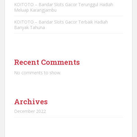
KOITOTO – Bandar Slots Gacor Terunggul Hadiah
Meluap Karangjambu
KOITOTO – Bandar Slots Gacor Terbaik Hadiah
Banyak Tahuna
Recent Comments
No comments to show.
Archives
December 2022