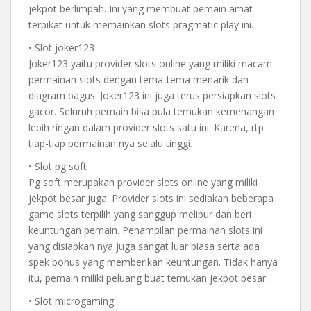
jekpot berlimpah. Ini yang membuat pemain amat
terpikat untuk memainkan slots pragmatic play ini.
• Slot joker123
Joker123 yaitu provider slots online yang miliki macam
permainan slots dengan tema-tema menarik dan
diagram bagus. Joker123 ini juga terus persiapkan slots
gacor. Seluruh pemain bisa pula temukan kemenangan
lebih ringan dalam provider slots satu ini. Karena, rtp
tiap-tiap permainan nya selalu tinggi.
• Slot pg soft
Pg soft merupakan provider slots online yang miliki
jekpot besar juga. Provider slots ini sediakan beberapa
game slots terpilih yang sanggup melipur dan beri
keuntungan pemain. Penampilan permainan slots ini
yang disiapkan nya juga sangat luar biasa serta ada
spek bonus yang memberikan keuntungan. Tidak hanya
itu, pemain miliki peluang buat temukan jekpot besar.
• Slot microgaming