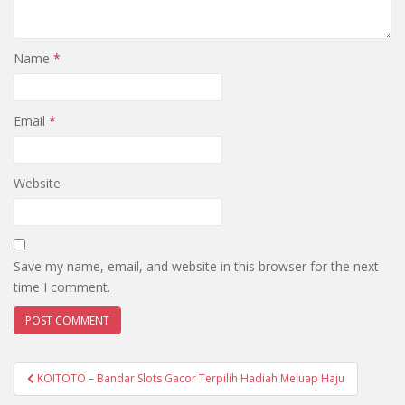
Name
*
Email
*
Website
Save my name, email, and website in this browser for the next
time I comment.
Post
KOITOTO – Bandar Slots Gacor Terpilih Hadiah Meluap Haju
navigation