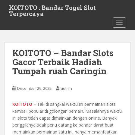
S
KOITOTO : Bandar Togel Slot
k
Terpercaya
i
TOGGLE
p
t
o
m
KOITOTO – Bandar Slots
a
i
Gacor Terbaik Hadiah
n
Tumpah ruah Caringin
c
o
n
December 29, 2022
admin
t
e
KOITOTO
– Tak di sangkal waktu ini permainan slots
n
kembali popular di golongan pemain. Masalahnya waktu
t
ini slots telah dapat dimainkan dengan online. Banyak
penggilanya tidak perlu datang ke bandar darat buat
memainkan permainan satu ini, hanya memanfaatkan