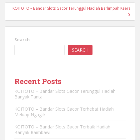
KOITOTO – Bandar Slots Gacor Terunggul Hadiah Berlimpah Keera
Search
SEARCH
Recent Posts
KOITOTO – Bandar Slots Gacor Terunggul Hadiah
Banyak Tanta
KOITOTO – Bandar Slots Gacor Terhebat Hadiah
Meluap Ngaglik
KOITOTO – Bandar Slots Gacor Terbaik Hadiah
Banyak Raimbawi