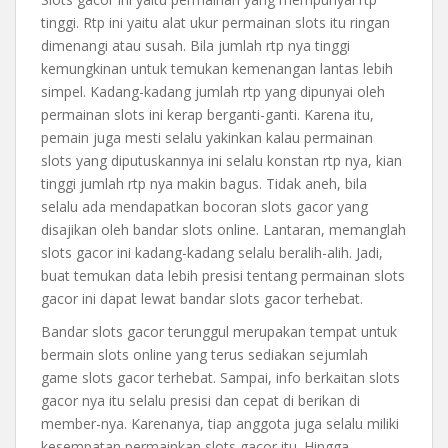
tinggi. Rtp ini yaitu alat ukur permainan slots itu ringan
dimenangi atau susah. Bila jumlah rtp nya tinggi
kemungkinan untuk temukan kemenangan lantas lebih
simpel. Kadang-kadang jumlah rtp yang dipunyai oleh
permainan slots ini kerap berganti-ganti. Karena itu,
pemain juga mesti selalu yakinkan kalau permainan
slots yang diputuskannya ini selalu konstan rtp nya, kian
tinggi jumlah rtp nya makin bagus. Tidak aneh, bila
selalu ada mendapatkan bocoran slots gacor yang
disajikan oleh bandar slots online. Lantaran, memanglah
slots gacor ini kadang-kadang selalu beralih-alih. Jadi,
buat temukan data lebih presisi tentang permainan slots
gacor ini dapat lewat bandar slots gacor terhebat.
Bandar slots gacor terunggul merupakan tempat untuk
bermain slots online yang terus sediakan sejumlah
game slots gacor terhebat. Sampai, info berkaitan slots
gacor nya itu selalu presisi dan cepat di berikan di
member-nya. Karenanya, tiap anggota juga selalu miliki
kesempatan permainkan slots gacor itu. Hingga,