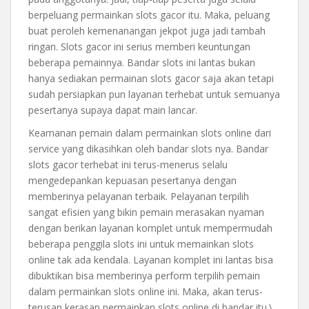
berpeluang permainkan slots gacor itu. Maka, peluang
buat peroleh kemenanangan jekpot juga jadi tambah
ringan. Slots gacor ini serius memberi keuntungan
beberapa pemainnya. Bandar slots ini lantas bukan
hanya sediakan permainan slots gacor saja akan tetapi
sudah persiapkan pun layanan terhebat untuk semuanya
pesertanya supaya dapat main lancar.
Keamanan pemain dalam permainkan slots online dari
service yang dikasihkan oleh bandar slots nya. Bandar
slots gacor terhebat ini terus-menerus selalu
mengedepankan kepuasan pesertanya dengan
memberinya pelayanan terbaik. Pelayanan terpilih
sangat efisien yang bikin pemain merasakan nyaman
dengan berikan layanan komplet untuk mempermudah
beberapa penggila slots ini untuk memainkan slots
online tak ada kendala. Layanan komplet ini lantas bisa
dibuktikan bisa memberinya perform terpilih pemain
dalam permainkan slots online ini. Maka, akan terus-
terusan kerasan permainkan slots online di bandar itu.\