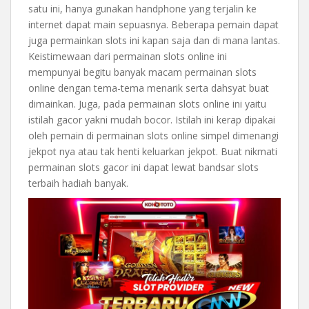
satu ini, hanya gunakan handphone yang terjalin ke
internet dapat main sepuasnya. Beberapa pemain dapat
juga permainkan slots ini kapan saja dan di mana lantas.
Keistimewaan dari permainan slots online ini
mempunyai begitu banyak macam permainan slots
online dengan tema-tema menarik serta dahsyat buat
dimainkan. Juga, pada permainan slots online ini yaitu
istilah gacor yakni mudah bocor. Istilah ini kerap dipakai
oleh pemain di permainan slots online simpel dimenangi
jekpot nya atau tak henti keluarkan jekpot. Buat nikmati
permainan slots gacor ini dapat lewat bandsar slots
terbaih hadiah banyak.