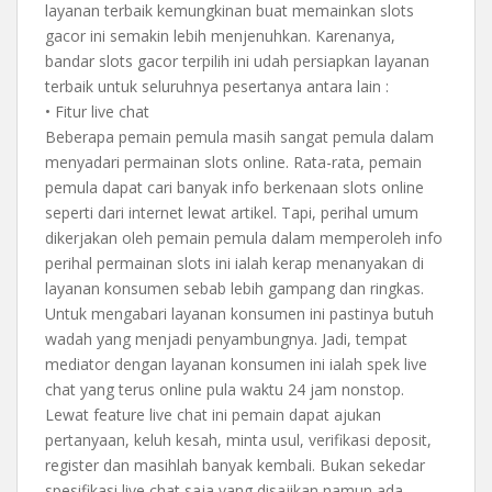
layanan terbaik kemungkinan buat memainkan slots
gacor ini semakin lebih menjenuhkan. Karenanya,
bandar slots gacor terpilih ini udah persiapkan layanan
terbaik untuk seluruhnya pesertanya antara lain :
• Fitur live chat
Beberapa pemain pemula masih sangat pemula dalam
menyadari permainan slots online. Rata-rata, pemain
pemula dapat cari banyak info berkenaan slots online
seperti dari internet lewat artikel. Tapi, perihal umum
dikerjakan oleh pemain pemula dalam memperoleh info
perihal permainan slots ini ialah kerap menanyakan di
layanan konsumen sebab lebih gampang dan ringkas.
Untuk mengabari layanan konsumen ini pastinya butuh
wadah yang menjadi penyambungnya. Jadi, tempat
mediator dengan layanan konsumen ini ialah spek live
chat yang terus online pula waktu 24 jam nonstop.
Lewat feature live chat ini pemain dapat ajukan
pertanyaan, keluh kesah, minta usul, verifikasi deposit,
register dan masihlah banyak kembali. Bukan sekedar
spesifikasi live chat saja yang disajikan namun ada