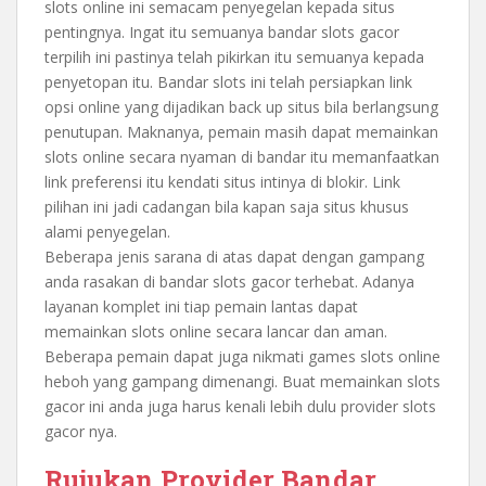
slots online ini semacam penyegelan kepada situs
pentingnya. Ingat itu semuanya bandar slots gacor
terpilih ini pastinya telah pikirkan itu semuanya kepada
penyetopan itu. Bandar slots ini telah persiapkan link
opsi online yang dijadikan back up situs bila berlangsung
penutupan. Maknanya, pemain masih dapat memainkan
slots online secara nyaman di bandar itu memanfaatkan
link preferensi itu kendati situs intinya di blokir. Link
pilihan ini jadi cadangan bila kapan saja situs khusus
alami penyegelan.
Beberapa jenis sarana di atas dapat dengan gampang
anda rasakan di bandar slots gacor terhebat. Adanya
layanan komplet ini tiap pemain lantas dapat
memainkan slots online secara lancar dan aman.
Beberapa pemain dapat juga nikmati games slots online
heboh yang gampang dimenangi. Buat memainkan slots
gacor ini anda juga harus kenali lebih dulu provider slots
gacor nya.
Rujukan Provider Bandar