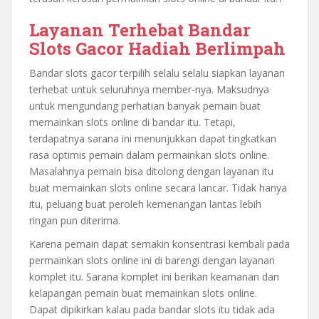
Layanan Terhebat Bandar
Slots Gacor Hadiah Berlimpah
Bandar slots gacor terpilih selalu selalu siapkan layanan
terhebat untuk seluruhnya member-nya. Maksudnya
untuk mengundang perhatian banyak pemain buat
memainkan slots online di bandar itu. Tetapi,
terdapatnya sarana ini menunjukkan dapat tingkatkan
rasa optimis pemain dalam permainkan slots online.
Masalahnya pemain bisa ditolong dengan layanan itu
buat memainkan slots online secara lancar. Tidak hanya
itu, peluang buat peroleh kemenangan lantas lebih
ringan pun diterima.
Karena pemain dapat semakin konsentrasi kembali pada
permainkan slots online ini di barengi dengan layanan
komplet itu. Sarana komplet ini berikan keamanan dan
kelapangan pemain buat memainkan slots online.
Dapat dipikirkan kalau pada bandar slots itu tidak ada