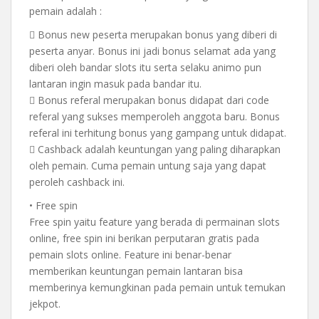
pemain adalah :
 Bonus new peserta merupakan bonus yang diberi di
peserta anyar. Bonus ini jadi bonus selamat ada yang
diberi oleh bandar slots itu serta selaku animo pun
lantaran ingin masuk pada bandar itu.
 Bonus referal merupakan bonus didapat dari code
referal yang sukses memperoleh anggota baru. Bonus
referal ini terhitung bonus yang gampang untuk didapat.
 Cashback adalah keuntungan yang paling diharapkan
oleh pemain. Cuma pemain untung saja yang dapat
peroleh cashback ini.
• Free spin
Free spin yaitu feature yang berada di permainan slots
online, free spin ini berikan perputaran gratis pada
pemain slots online. Feature ini benar-benar
memberikan keuntungan pemain lantaran bisa
memberinya kemungkinan pada pemain untuk temukan
jekpot.