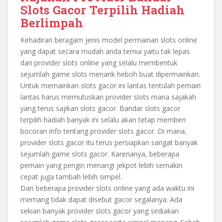
Slots Gacor Terpilih Hadiah
Berlimpah
Kehadiran beragam jenis model permainan slots online
yang dapat secara mudah anda temui yaitu tak lepas
dari provider slots online yang selalu membentuk
sejumlah game slots menarik heboh buat dipermainkan.
Untuk memainkan slots gacor ini lantas tentulah pemain
lantas harus memutuskan provider slots mana sajakah
yang terus sajikan slots gacor. Bandar slots gacor
terpilih hadiah banyak ini selalu akan tetap memberi
bocoran info tentang provider slots gacor. Di mana,
provider slots gacor itu terus persiapkan sangat banyak
sejumlah game slots gacor. Karenanya, beberapa
pemain yang pengin menangi jekpot lebih semakin
cepat juga tambah lebih simpel.
Dari beberapa provider slots online yang ada waktu ini
memang tidak dapat disebut gacor segalanya. Ada
sekian banyak provider slots gacor yang sediakan