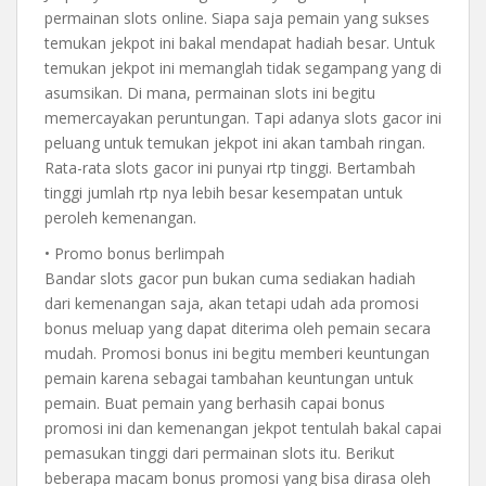
permainan slots online. Siapa saja pemain yang sukses
temukan jekpot ini bakal mendapat hadiah besar. Untuk
temukan jekpot ini memanglah tidak segampang yang di
asumsikan. Di mana, permainan slots ini begitu
memercayakan peruntungan. Tapi adanya slots gacor ini
peluang untuk temukan jekpot ini akan tambah ringan.
Rata-rata slots gacor ini punyai rtp tinggi. Bertambah
tinggi jumlah rtp nya lebih besar kesempatan untuk
peroleh kemenangan.
• Promo bonus berlimpah
Bandar slots gacor pun bukan cuma sediakan hadiah
dari kemenangan saja, akan tetapi udah ada promosi
bonus meluap yang dapat diterima oleh pemain secara
mudah. Promosi bonus ini begitu memberi keuntungan
pemain karena sebagai tambahan keuntungan untuk
pemain. Buat pemain yang berhasih capai bonus
promosi ini dan kemenangan jekpot tentulah bakal capai
pemasukan tinggi dari permainan slots itu. Berikut
beberapa macam bonus promosi yang bisa dirasa oleh