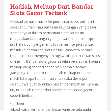
Hadiah Meluap Dari Bandar
Slots Gacor Terbaik
Maksud pemain masuk ke permainan slots online ini
sekedar cuman mau temukan keuntungan yang besar.
Karenanya di dalam permainan slots online ini
menjajakan keuntungan yang besar berbentuk jekpot
itu. Hal ini pun yang membikin pemain terpikat untuk
masuk ke permainan slots online. Rata-rata pemain
tentu tak mau mengenyam rugi waktu permainkan slots
online ini. Bandar slots gacor ini telah persiapkan hadiah
meluap yang dapat didapat oleh pemain secara
gampang. Untuk temukan hadiah meluap ini pemain
mesti tahu apa tumpah ruah itu selaku deskripsi
selanjutnya buat temukan hadiah berlimpah ini. Karena
itu, ini hadiah rahmat dari bandar slots online gacor
seperti berikut :
• Jackpot
Jekpot yakni kemenangan besar yang berada pada