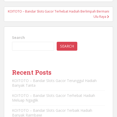
KOITOTO – Bandar Slots Gacor Terhebat Hadiah Berlimpah Bermani
Ulu Raya
Search
SEARCH
Recent Posts
KOITOTO – Bandar Slots Gacor Terunggul Hadiah
Banyak Tanta
KOITOTO – Bandar Slots Gacor Terhebat Hadiah
Meluap Ngaglik
KOITOTO – Bandar Slots Gacor Terbaik Hadiah
Banyak Raimbawi