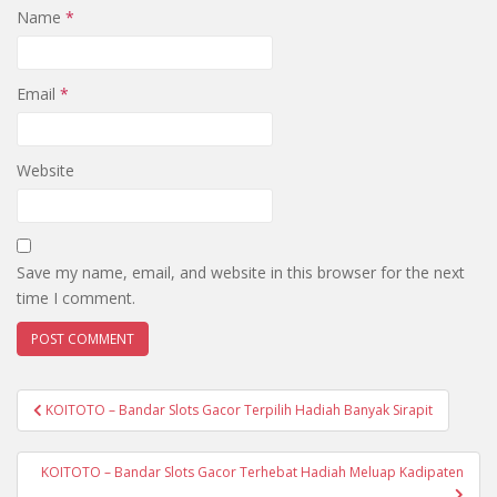
Name
*
Email
*
Website
Save my name, email, and website in this browser for the next
time I comment.
Post
KOITOTO – Bandar Slots Gacor Terpilih Hadiah Banyak Sirapit
navigation
KOITOTO – Bandar Slots Gacor Terhebat Hadiah Meluap Kadipaten