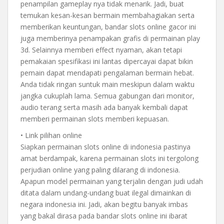
penampilan gameplay nya tidak menarik. Jadi, buat
temukan kesan-kesan bermain membahagiakan serta
memberikan keuntungan, bandar slots online gacor ini
juga memberinya penampakan grafis di permainan play
3d. Selainnya memberi effect nyaman, akan tetapi
pemakaian spesifikasi ini lantas dipercayai dapat bikin
pemain dapat mendapati pengalaman bermain hebat.
Anda tidak ringan suntuk main meskipun dalam waktu
jangka cukuplah lama. Semua gabungan dari monitor,
audio terang serta masih ada banyak kembali dapat
memberi permainan slots memberi kepuasan.
• Link pilihan online
Siapkan permainan slots online di indonesia pastinya
amat berdampak, karena permainan slots ini tergolong
perjudian online yang paling dilarang di indonesia.
Apapun model permainan yang terjalin dengan judi udah
ditata dalam undang-undang buat ilegal dimainkan di
negara indonesia ini. Jadi, akan begitu banyak imbas
yang bakal dirasa pada bandar slots online ini ibarat