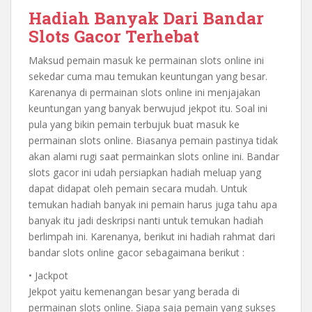
Hadiah Banyak Dari Bandar
Slots Gacor Terhebat
Maksud pemain masuk ke permainan slots online ini
sekedar cuma mau temukan keuntungan yang besar.
Karenanya di permainan slots online ini menjajakan
keuntungan yang banyak berwujud jekpot itu. Soal ini
pula yang bikin pemain terbujuk buat masuk ke
permainan slots online. Biasanya pemain pastinya tidak
akan alami rugi saat permainkan slots online ini. Bandar
slots gacor ini udah persiapkan hadiah meluap yang
dapat didapat oleh pemain secara mudah. Untuk
temukan hadiah banyak ini pemain harus juga tahu apa
banyak itu jadi deskripsi nanti untuk temukan hadiah
berlimpah ini. Karenanya, berikut ini hadiah rahmat dari
bandar slots online gacor sebagaimana berikut :
• Jackpot
Jekpot yaitu kemenangan besar yang berada di
permainan slots online. Siapa saja pemain yang sukses