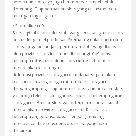
permainan slots nya juga benar-benar simpel untuk
dimenangi. Tiap permainan slots yang disiapkan oleh
microgaming ini gacor.
• Slot online cq9
Slots cq9 ialah provider slots yang sediakan games slots
online dengan jekpot besar. Skema rng dalam permaina
slotnya juga besar. Jadi, permainan slots yang dipunyai
oleh provider slots ini simpel dimenangi. Cq9 punyai
beberapa ratus permainan slots online heboh dan
memberikan keuntungan.
Referensi provider slots gacor itu dapat saja rujukan
buat pemain yang pengin memainkan slots gacor
dengan gampang. Tiap pemain harus tahu provider slots
gacor nya telebih dulu agar bisa nikmati beberapa game
slots gacor. Bandar slots gacor terpilih ini lantas sudah
memberikan provider slots gacor itu. Karena itu,
beberapa anggotanya dapat dengan gampang
memastikan tipe provider slots mana yang bakal
dimainkan.