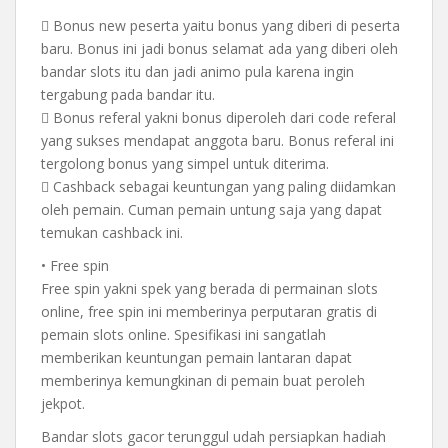
 Bonus new peserta yaitu bonus yang diberi di peserta
baru. Bonus ini jadi bonus selamat ada yang diberi oleh
bandar slots itu dan jadi animo pula karena ingin
tergabung pada bandar itu.
 Bonus referal yakni bonus diperoleh dari code referal
yang sukses mendapat anggota baru. Bonus referal ini
tergolong bonus yang simpel untuk diterima.
 Cashback sebagai keuntungan yang paling diidamkan
oleh pemain. Cuman pemain untung saja yang dapat
temukan cashback ini.
• Free spin
Free spin yakni spek yang berada di permainan slots
online, free spin ini memberinya perputaran gratis di
pemain slots online. Spesifikasi ini sangatlah
memberikan keuntungan pemain lantaran dapat
memberinya kemungkinan di pemain buat peroleh
jekpot.
Bandar slots gacor terunggul udah persiapkan hadiah