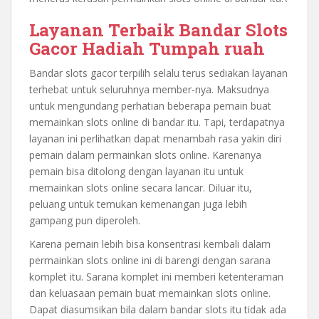
Layanan Terbaik Bandar Slots
Gacor Hadiah Tumpah ruah
Bandar slots gacor terpilih selalu terus sediakan layanan
terhebat untuk seluruhnya member-nya. Maksudnya
untuk mengundang perhatian beberapa pemain buat
memainkan slots online di bandar itu. Tapi, terdapatnya
layanan ini perlihatkan dapat menambah rasa yakin diri
pemain dalam permainkan slots online. Karenanya
pemain bisa ditolong dengan layanan itu untuk
memainkan slots online secara lancar. Diluar itu,
peluang untuk temukan kemenangan juga lebih
gampang pun diperoleh.
Karena pemain lebih bisa konsentrasi kembali dalam
permainkan slots online ini di barengi dengan sarana
komplet itu. Sarana komplet ini memberi ketenteraman
dan keluasaan pemain buat memainkan slots online.
Dapat diasumsikan bila dalam bandar slots itu tidak ada