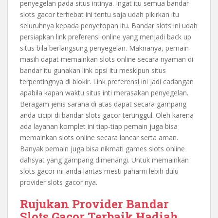
penyegelan pada situs intinya. Ingat itu semua bandar
slots gacor terhebat ini tentu saja udah pikirkan itu
seluruhnya kepada penyetopan itu. Bandar slots ini udah
persiapkan link preferensi online yang menjadi back up
situs bila berlangsung penyegelan. Maknanya, pemain
masih dapat memainkan slots online secara nyaman di
bandar itu gunakan link opsi itu meskipun situs
terpentingnya di blokir. Link preferensi ini jadi cadangan
apabila kapan waktu situs inti merasakan penyegelan.
Beragam jenis sarana di atas dapat secara gampang
anda cicipi di bandar slots gacor terunggul. Oleh karena
ada layanan komplet ini tiap-tiap pemain juga bisa
memainkan slots online secara lancar serta aman.
Banyak pemain juga bisa nikmati games slots online
dahsyat yang gampang dimenangi. Untuk memainkan
slots gacor ini anda lantas mesti pahami lebih dulu
provider slots gacor nya.
Rujukan Provider Bandar
Slots Gacor Terbaik Hadiah