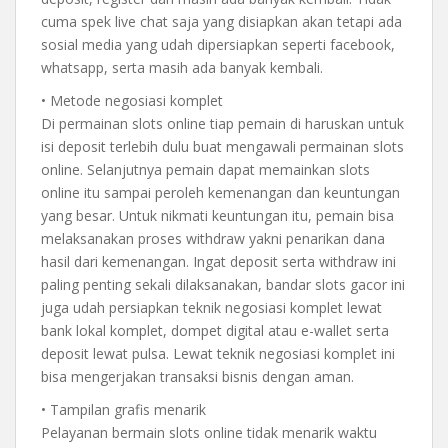
cuma spek live chat saja yang disiapkan akan tetapi ada
sosial media yang udah dipersiapkan seperti facebook,
whatsapp, serta masih ada banyak kembali.
• Metode negosiasi komplet
Di permainan slots online tiap pemain di haruskan untuk
isi deposit terlebih dulu buat mengawali permainan slots
online. Selanjutnya pemain dapat memainkan slots
online itu sampai peroleh kemenangan dan keuntungan
yang besar. Untuk nikmati keuntungan itu, pemain bisa
melaksanakan proses withdraw yakni penarikan dana
hasil dari kemenangan. Ingat deposit serta withdraw ini
paling penting sekali dilaksanakan, bandar slots gacor ini
juga udah persiapkan teknik negosiasi komplet lewat
bank lokal komplet, dompet digital atau e-wallet serta
deposit lewat pulsa. Lewat teknik negosiasi komplet ini
bisa mengerjakan transaksi bisnis dengan aman.
• Tampilan grafis menarik
Pelayanan bermain slots online tidak menarik waktu