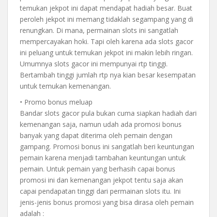
temukan jekpot ini dapat mendapat hadiah besar. Buat
peroleh jekpot ini memang tidaklah segampang yang di
renungkan. Di mana, permainan slots ini sangatlah
mempercayakan hoki. Tapi oleh karena ada slots gacor
ini peluang untuk temukan jekpot ini makin lebih ringan.
Umumnya slots gacor ini mempunyai rtp tinggi.
Bertambah tinggi jumlah rtp nya kian besar kesempatan
untuk temukan kemenangan.
• Promo bonus meluap
Bandar slots gacor pula bukan cuma siapkan hadiah dari
kemenangan saja, namun udah ada promosi bonus
banyak yang dapat diterima oleh pemain dengan
gampang. Promosi bonus ini sangatlah beri keuntungan
pemain karena menjadi tambahan keuntungan untuk
pemain. Untuk pemain yang berhasih capai bonus
promosi ini dan kemenangan jekpot tentu saja akan
capai pendapatan tinggi dari permainan slots itu. Ini
jenis-jenis bonus promosi yang bisa dirasa oleh pemain
adalah :