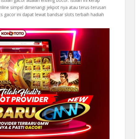
 istilah gacor adalah enteng bocor. Istilah ini kerap
nline simpel dimenangi jekpot nya atau terus-terusan
s gacor ini dapat lewat bandsar slots terbaih hadiah