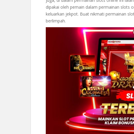
juga, di dalam permainan slots online ini ialah
dipakai oleh pemain dalam permainan slots o
keluarkan jekpot. Buat nikmati permainan slot
berlimpah.