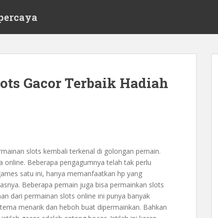
rpercaya
ots Gacor Terbaik Hadiah
rmainan slots kembali terkenal di golongan pemain.
ra online. Beberapa pengagumnya telah tak perlu
games satu ini, hanya memanfaatkan hp yang
uasnya. Beberapa pemain juga bisa permainkan slots
an dari permainan slots online ini punya banyak
tema menarik dan heboh buat dipermainkan. Bahkan