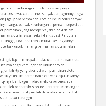
h gampang serta ringkas, ini lantas mempunyai
 di akses lewat cara online. Banyak pengagumnya juga
an juga, pada permainan slots online ini terus banyak
rinya sangat banyak keuntungan di pemain, seperti ada
ui jadi permainan yang mempercayakan hoki dalam
nan slots ini susah sekali diantisipasi. Perputaran
li. Hingga, tidak ada teknik mutlak sesungguhnya
at terbaik untuk menangi permainan slots ini lebih
p tinggi. Rtp ini merupakan alat ukur permainan slots
h rtp nya tinggi kemungkinan untuk peroleh
 jumlah rtp yang dipunyai oleh permainan slots ini
elalu yakini jika permainan slots yang diputuskannya
h rtp nya kian bagus. Tidak aneh, kalau terus ada
kan oleh bandar slots online. Lantaran, memanglah
a. Karenanya, buat peroleh data lebih tepat perihal
slots gacor terunggul.
uk bermain slots online yang selalu menyiapkan