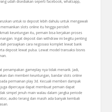
yang udah disediakan seperti facebook, whatsapp,
aruskan untuk isi deposit lebih dahulu untuk mengawali
 memainkan slots online itu hingga peroleh
mati keuntungan itu, pemain bisa kerjakan proses
nangan. Ingat deposit dan withdraw ini begitu penting
a udah persiapkan cara negosiasi komplet lewat bank
erta deposit lewat pulsa. Lewat model transaksi bisnis
man.
aat penampakan gameplay nya tidak menarik. Jadi,
kan dan memberi keuntungan, bandar slots online
 pada permainan play 3d. Kecuali memberi dampak
i juga dipercayai dapat membuat pemain dapat
ak simpel jenuh main walau dalam jangka periode
itor, audio terang dan masih ada banyak kembali
asan.