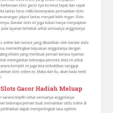
 berkenaan slots gacor nya itu terus tepat dan cepat
ota lantas terus miliki kesempatan permainkan slots
nanangan jekpot lantas menjadi lebih ringan. Slots
ainnya. Bandar slots ini juga bukan hanya menyiapkan
an pula layanan terhebat untuk semuanya anggotanya
online dari service yang dikasihkan oleh bandar slots
u terus mementingkan kepuasan anggotanya dengan
l paling efisien yang membuat pemain berasa nyaman
uk meringankan beberapa pencinta slots ini untuk
Sarana komplet ini juga bisa terbuktikan sanggup
kan slots online ini. Maka dari itu, akan tiada henti
\
 Slots Gacor Hadiah Meluap
kan sarana terpilih untuk semuanya anggotanya.
an beberapa pemain buat memainkan slots online di
ni perlihatkan dapat mempertingkat rasa optimis