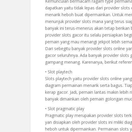
Kemunculan bermacam ragam type permainan
dapatkan yaitu tidak lepas dari provider slo
menarik heboh buat dipermainkan. Untuk mema
menunjuk provider slots mana yang terus siapk
banyak ini terus-menerus akan tetap berikan b
provider slots gacor itu selalu persiapkan be
pemain yang mau menangi jekpot lebih semaki
Dari sebegitu banyak provider slots online 
gacor seluruhnya. Ada banyak provider slots
gampang menang. Karenanya, berikut referensi 
• Slot playtech
Slots playtech yaitu provider slots online 
diagram permainan menarik serta bagus. Tiap-
kerap gacor. Jadi, pemain lantas makin lebih 
banyak dimainkan oleh pemain golongan mud
• Slot pragmatic play
Pragmatic play merupakan provider slots ter
yan disiapkan oleh provider slots ini miliki d
heboh untuk dipermainkan. Permainan slots y