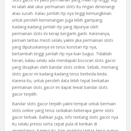
ini ialah alat ukur permainan slots itu ringan dimenangi
atau susah. Kalau jumlah rtp nya tinggi kemungkinan
untuk peroleh kemenangan juga lebih gampang.
Kadang-kadang jumlah rtp yang dipunyai oleh
permainan slots ini kerap berganti-ganti. Karenanya,
pemain lantas mesti selalu yakini jika permainan slots
yang diputuskannya ini terus konstan rtp nya,
bertambah tinggi jumlah rtp nya kian bagus. Tidaklah
heran, kalau selalu ada mendapati bocoran slots gacor
yang disajikan oleh bandar slots online. Sebab, memang
slots gacor ini kadang-kadang terus berbeda-beda.
Karena itu, untuk peroleh data lebih tepat berkaitan
permainan slots gacor ini dapat lewat bandar slots
gacor terpilih.
Bandar slots gacor terpilih yakni tempat untuk bermain
slots online yang terus sediakan beberapa game slots
gacor terbaik. Bahkan juga, info tentang slots gacor nya
itu selalu presisi serta cepat pula di berikan di
anggotanya. Karena itu, tiap anggota lantas terus punya