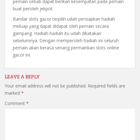
pemain sebab dapat berikan kesempatan pada pemain
buat peroleh jekpot.
Bandar slots gacor terpilih udah persiapkan hadiah
meluap yang dapat didapat oleh pemain secara
gampang. Hadiah-hadiah itu udah dikatakan
sebelumnya. Dengan memperoleh hadiah ini seluruh
pemain akan berasa senang permainkan slots online
gacor ini.
LEAVE A REPLY
Your email address will not be published.
Required fields are
marked
*
Comment
*