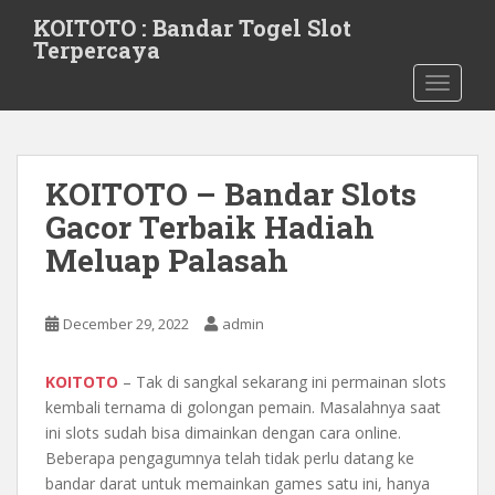
S
KOITOTO : Bandar Togel Slot
k
Terpercaya
i
TOGGLE
p
t
o
m
KOITOTO – Bandar Slots
a
i
Gacor Terbaik Hadiah
n
Meluap Palasah
c
o
n
December 29, 2022
admin
t
e
KOITOTO
– Tak di sangkal sekarang ini permainan slots
n
kembali ternama di golongan pemain. Masalahnya saat
t
ini slots sudah bisa dimainkan dengan cara online.
Beberapa pengagumnya telah tidak perlu datang ke
bandar darat untuk memainkan games satu ini, hanya