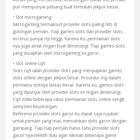
pun mempunyai peluang buat temukan jekpot besar.
• Slot microgaming
Microgaming termaksud provider slots paling hits di
golongan pemain. Tiap games slots dari provider slots
ini terus punyai rtp tinggi. Karena itu, permainan slots
nya juga amat ringan buat dimenangi. Tiap games slots
yang disiapkan oleh microgaming ini gacor.
• Slot online cq9
Slots cq9 ialah provider slots yang menyiapkan games
slots online dengan jekpot besar. Prosedur rng dalam
permaina slotnya lantas besar. Karena itu, games slots
yang dipunyai oleh provider slots ini ringan dimenangi.
Cq9 miliki beberapa ratus permainan slots online sengit
serta beri keuntungan.
Referensi provider slots gacor itu dapat saja rujukan
untuk pemain yang mau memainkan slots gacor dengan
gampang. Tiap-tiap pemain harus tahu provider slots
gacor nya telebih dulu agar nikmati beberapa game