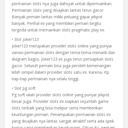
permainan slots nya juga dahsyat untuk dipermainkan.
Permainan slots yang disajikan lantas terus gacor.
Banyak pemain lantas miliki peluang gapai jekpot
banyak. Perihal ini yang membikin pemain begitu
tergoda untuk memainkan slots pragmatic play ini.
• Slot joker123
Joker123 merupakan provider slots online yang punyai
variasi permainan slots dengan tema-tema menarik dan
diagram bagus. Joker123 ini juga terus persiapkan slots
gacor. Seluruh pemain bisa juga peroleh kemenangan
lebih simpel dalam provider slots satu ini. Karena, rtp
tiap-tiap permainan nya selalu tinggi.
• Slot pg soft
Pg soft ialah provider slots online yang punyai jekpot
besar juga. Provider slots ini siapkan sejumlah game
slots terbaik yang bisa melipur serta memberikan
keuntungan pemain. Penampakan permainan slots ini
yang disajikan nya lantas sangat atraktif serta ada spek
bonus yang memberikan keuntungan. Diluar itu, pemain