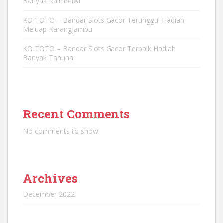
Banyak Raimbawi
KOITOTO – Bandar Slots Gacor Terunggul Hadiah
Meluap Karangjambu
KOITOTO – Bandar Slots Gacor Terbaik Hadiah
Banyak Tahuna
Recent Comments
No comments to show.
Archives
December 2022