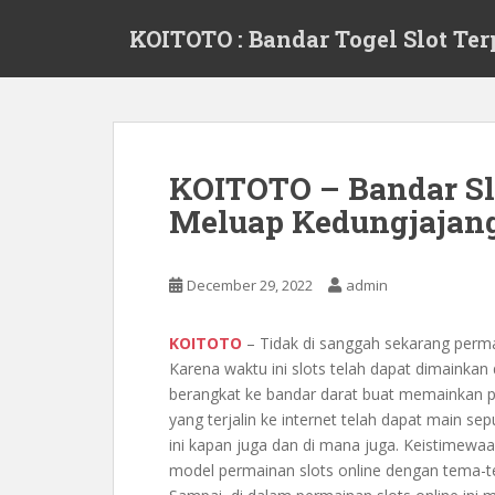
S
KOITOTO : Bandar Togel Slot Te
k
i
p
t
o
m
KOITOTO – Bandar Sl
a
Meluap Kedungjajan
i
n
c
December 29, 2022
admin
o
n
t
KOITOTO
– Tidak di sanggah sekarang perma
e
Karena waktu ini slots telah dapat dimainka
n
berangkat ke bandar darat buat memainkan 
t
yang terjalin ke internet telah dapat main s
ini kapan juga dan di mana juga. Keistimewaa
model permainan slots online dengan tema-t