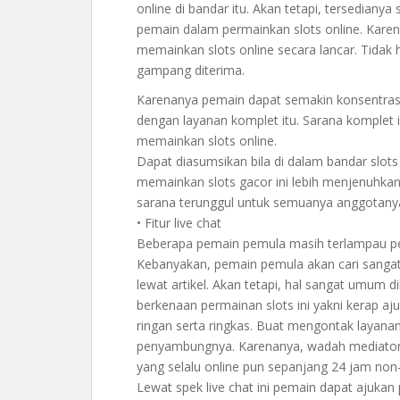
online di bandar itu. Akan tetapi, tersediany
pemain dalam permainkan slots online. Karen
memainkan slots online secara lancar. Tidak 
gampang diterima.
Karenanya pemain dapat semakin konsentrasi 
dengan layanan komplet itu. Sarana komplet
memainkan slots online.
Dapat diasumsikan bila di dalam bandar slots
memainkan slots gacor ini lebih menjenuhkan. 
sarana terunggul untuk semuanya anggotanya
• Fitur live chat
Beberapa pemain pemula masih terlampau pe
Kebanyakan, pemain pemula akan cari sangat ba
lewat artikel. Akan tetapi, hal sangat umum
berkenaan permainan slots ini yakni kerap aj
ringan serta ringkas. Buat mengontak layana
penyambungnya. Karenanya, wadah mediator d
yang selalu online pun sepanjang 24 jam non
Lewat spek live chat ini pemain dapat ajukan p