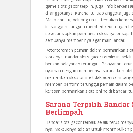
game slots gacor terpilih. Juga, info berkenaa
di anggotanya. Karena itu, tiap anggota juga 
Maka dari itu, peluang untuk temukan kemena
ini sungguh-sungguh memberi keuntungan beb
sekedar siapkan permainan slots gacor saja t
semuanya member-nya agar main lancar.
Ketenteraman pemain dalam permainkan slots
slots nya. Bandar slots gacor terpilih ini s
berikan pelayanan terunggul. Pelayanan teru
nyaman dengan memberinya sarana komplet un
memainkan slots online tidak adanya rintanga
memberi perform terunggul pemain dalam perma
kerasan permainkan slots online di bandar itu.
Sarana Terpilih Bandar 
Berlimpah
Bandar slots gacor terbaik selalu terus men
nya. Maksudnya adalah untuk menimbulkan p