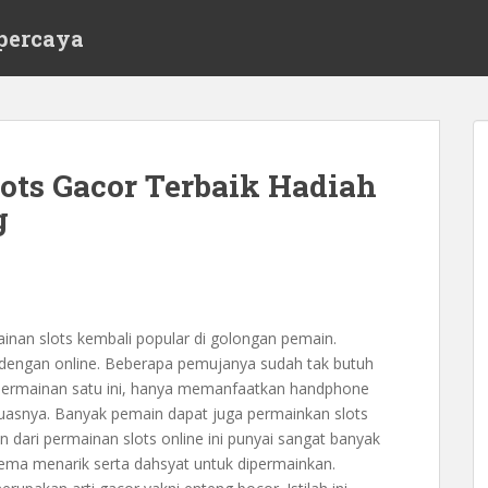
rpercaya
ots Gacor Terbaik Hadiah
g
inan slots kembali popular di golongan pemain.
n dengan online. Beberapa pemujanya sudah tak butuh
permainan satu ini, hanya memanfaatkan handphone
epuasnya. Banyak pemain dapat juga permainkan slots
n dari permainan slots online ini punyai sangat banyak
ema menarik serta dahsyat untuk dipermainkan.