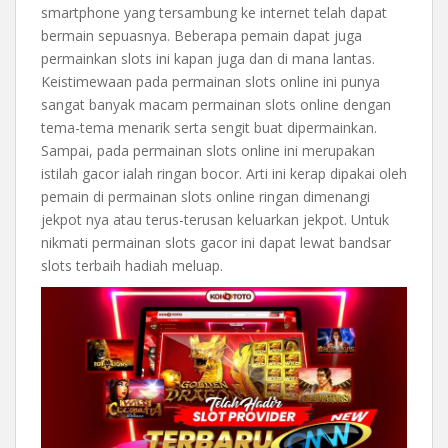
smartphone yang tersambung ke internet telah dapat
bermain sepuasnya. Beberapa pemain dapat juga
permainkan slots ini kapan juga dan di mana lantas.
Keistimewaan pada permainan slots online ini punya
sangat banyak macam permainan slots online dengan
tema-tema menarik serta sengit buat dipermainkan.
Sampai, pada permainan slots online ini merupakan
istilah gacor ialah ringan bocor. Arti ini kerap dipakai oleh
pemain di permainan slots online ringan dimenangi
jekpot nya atau terus-terusan keluarkan jekpot. Untuk
nikmati permainan slots gacor ini dapat lewat bandsar
slots terbaih hadiah meluap.