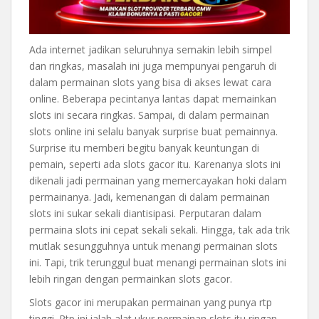
Ada internet jadikan seluruhnya semakin lebih simpel
dan ringkas, masalah ini juga mempunyai pengaruh di
dalam permainan slots yang bisa di akses lewat cara
online. Beberapa pecintanya lantas dapat memainkan
slots ini secara ringkas. Sampai, di dalam permainan
slots online ini selalu banyak surprise buat pemainnya.
Surprise itu memberi begitu banyak keuntungan di
pemain, seperti ada slots gacor itu. Karenanya slots ini
dikenali jadi permainan yang memercayakan hoki dalam
permainanya. Jadi, kemenangan di dalam permainan
slots ini sukar sekali diantisipasi. Perputaran dalam
permaina slots ini cepat sekali sekali. Hingga, tak ada trik
mutlak sesungguhnya untuk menangi permainan slots
ini. Tapi, trik terunggul buat menangi permainan slots ini
lebih ringan dengan permainkan slots gacor.
Slots gacor ini merupakan permainan yang punya rtp
tinggi. Rtp ini ialah alat ukur permainan slots itu ringan