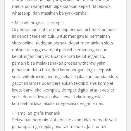
media pun yang telah dipersiapkan seperti facebook,
whatsapp, dan masihlah banyak kembali.
• Metode negosiasi komplet
Di permainan slots online tiap pemain di haruskan buat
isi deposit terlebih dulu untuk mengawali permainan
slots online. Kedepan pemain dapat memainkan slots
online itu hingga sampai peroleh kemenangan dan
keuntungan banyak. Buat nikmati keuntungan itu,
pemain bisa melaksanakan proses withdraw yakni
penarikan dana hasil dari kemenangan. Ingat deposit
serta withdraw ini penting sekali dijalankan, bandar slots
gacor ini lantas udah persiapkan teknik bisnis komplet
lewat bank lokal komplet, dompet digital atau e-wallet
serta deposit lewat pulsa. Lewat teknik negosiasi
komplet ini bisa lakukan negosiasi dengan aman.
• Tampilan grafis menarik
Pelayanan bermain slots online akan tidak menarik saat
penampilan gameplay nya tak menarik. Jadi, untuk