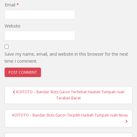
Email
*
Website
Save my name, email, and website in this browser for the next
time I comment.
Post
KOITOTO – Bandar Slots Gacor Terhebat Hadiah Tumpah ruah
navigation
Tarakan Barat
KOITOTO – Bandar Slots Gacor Terpilih Hadiah Tumpah ruah Nosu