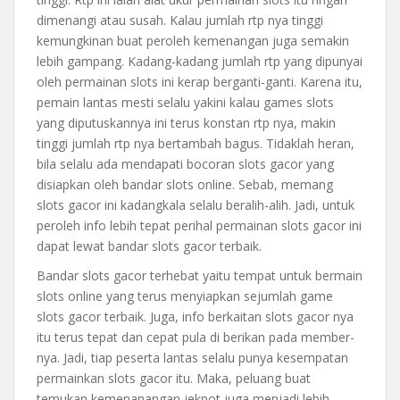
dimenangi atau susah. Kalau jumlah rtp nya tinggi
kemungkinan buat peroleh kemenangan juga semakin
lebih gampang. Kadang-kadang jumlah rtp yang dipunyai
oleh permainan slots ini kerap berganti-ganti. Karena itu,
pemain lantas mesti selalu yakini kalau games slots
yang diputuskannya ini terus konstan rtp nya, makin
tinggi jumlah rtp nya bertambah bagus. Tidaklah heran,
bila selalu ada mendapati bocoran slots gacor yang
disiapkan oleh bandar slots online. Sebab, memang
slots gacor ini kadangkala selalu beralih-alih. Jadi, untuk
peroleh info lebih tepat perihal permainan slots gacor ini
dapat lewat bandar slots gacor terbaik.
Bandar slots gacor terhebat yaitu tempat untuk bermain
slots online yang terus menyiapkan sejumlah game
slots gacor terbaik. Juga, info berkaitan slots gacor nya
itu terus tepat dan cepat pula di berikan pada member-
nya. Jadi, tiap peserta lantas selalu punya kesempatan
permainkan slots gacor itu. Maka, peluang buat
temukan kemenanangan jekpot juga menjadi lebih