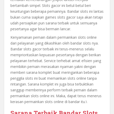
bertambah simpel. Slots gacor ini betul-betul beri
keuntungan beberapa pemainnya. Bandar slots ini lantas
bukan cuma siapkan games slots gacor saja akan tetapi
udah persiapkan pun sarana terbaik untuk semuanya
pesertanya agar bisa bermain lancar.
Kenyamanan pemain dalam permainkan slots online
dari pelayanan yang dikasihkan oleh bandar slots nya.
Bandar slots gacor terbaik ini terus-menerus selalu
memprioritaskan kepuasan pesertanya dengan berikan
pelayanan terhebat. Service terhebat amat efisien yang
membikin pemain merasakan nyaman yakni dengan
memberi sarana komplet buat meringankan beberapa
penggila slots ini buat memainkan slots online tanpa
rintangan. Sarana komplet ini juga bisa terbuktikan
sanggup memberinya perform terbaik pemain dalam
permainkan slots online ini. Maka, dapat terus menerus
kerasan permainkan slots online di bandar itu.\
Sarana Terbaik Bandar Slots