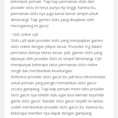
kelompok pemain. Tiap-tiap permainan slots dari
provider slots ini terus punya rtp tinggi. Karena itu,
permainan slots nya juga benar-benar simpel untuk
dimenangi. Tiap games slots yang disiapkan oleh
microgaming ini gacor.
• Slot online cq9
Slots cq9 ialah provider slots yang menyiapkan games
slots online dengan jekpot besar. Prosedur rng dalam
permaina slotnya lantas besar. Jadi, games slots yang
dipunyai oleh provider slots ini simpel dimenangi. Cq9
mempunyai beberapa ratus permainan slots online
sengit dan memberikan keuntungan.
Referensi provider slots gacor itu jadi bisa rekomendasi
untuk pemain yang pengin memainkan slots gacor
secara gampang. Tiap-tiap pemain mesti tahu provider
slots gacor nya telebih dulu agar bisa nikmati sejumlah
game slots gacor. Bandar slots gacor terpilih ini lantas
sudah memberikan provider slots gacor itu. Karena itu,
beberapa member-nya dapat dengan gampang