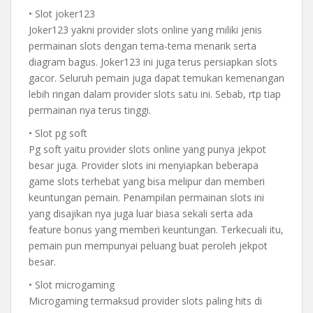
• Slot joker123
Joker123 yakni provider slots online yang miliki jenis
permainan slots dengan tema-tema menarik serta
diagram bagus. Joker123 ini juga terus persiapkan slots
gacor. Seluruh pemain juga dapat temukan kemenangan
lebih ringan dalam provider slots satu ini. Sebab, rtp tiap
permainan nya terus tinggi.
• Slot pg soft
Pg soft yaitu provider slots online yang punya jekpot
besar juga. Provider slots ini menyiapkan beberapa
game slots terhebat yang bisa melipur dan memberi
keuntungan pemain. Penampilan permainan slots ini
yang disajikan nya juga luar biasa sekali serta ada
feature bonus yang memberi keuntungan. Terkecuali itu,
pemain pun mempunyai peluang buat peroleh jekpot
besar.
• Slot microgaming
Microgaming termaksud provider slots paling hits di