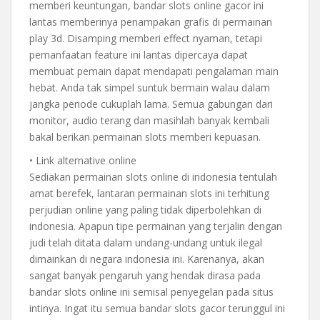
memberi keuntungan, bandar slots online gacor ini
lantas memberinya penampakan grafis di permainan
play 3d. Disamping memberi effect nyaman, tetapi
pemanfaatan feature ini lantas dipercaya dapat
membuat pemain dapat mendapati pengalaman main
hebat. Anda tak simpel suntuk bermain walau dalam
jangka periode cukuplah lama. Semua gabungan dari
monitor, audio terang dan masihlah banyak kembali
bakal berikan permainan slots memberi kepuasan.
• Link alternative online
Sediakan permainan slots online di indonesia tentulah
amat berefek, lantaran permainan slots ini terhitung
perjudian online yang paling tidak diperbolehkan di
indonesia. Apapun tipe permainan yang terjalin dengan
judi telah ditata dalam undang-undang untuk ilegal
dimainkan di negara indonesia ini. Karenanya, akan
sangat banyak pengaruh yang hendak dirasa pada
bandar slots online ini semisal penyegelan pada situs
intinya. Ingat itu semua bandar slots gacor terunggul ini