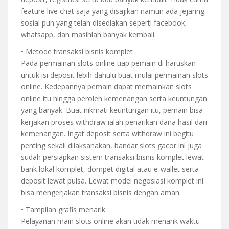
feature live chat saja yang disajikan namun ada jejaring
sosial pun yang telah disediakan seperti facebook,
whatsapp, dan masihlah banyak kembali.
• Metode transaksi bisnis komplet
Pada permainan slots online tiap pemain di haruskan
untuk isi deposit lebih dahulu buat mulai permainan slots
online. Kedepannya pemain dapat memainkan slots
online itu hingga peroleh kemenangan serta keuntungan
yang banyak. Buat nikmati keuntungan itu, pemain bisa
kerjakan proses withdraw ialah penarikan dana hasil dari
kemenangan. Ingat deposit serta withdraw ini begitu
penting sekali dilaksanakan, bandar slots gacor ini juga
sudah persiapkan sistem transaksi bisnis komplet lewat
bank lokal komplet, dompet digital atau e-wallet serta
deposit lewat pulsa. Lewat model negosiasi komplet ini
bisa mengerjakan transaksi bisnis dengan aman.
• Tampilan grafis menarik
Pelayanan main slots online akan tidak menarik waktu