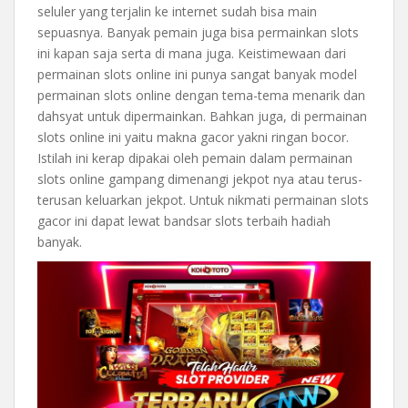
seluler yang terjalin ke internet sudah bisa main
sepuasnya. Banyak pemain juga bisa permainkan slots
ini kapan saja serta di mana juga. Keistimewaan dari
permainan slots online ini punya sangat banyak model
permainan slots online dengan tema-tema menarik dan
dahsyat untuk dipermainkan. Bahkan juga, di permainan
slots online ini yaitu makna gacor yakni ringan bocor.
Istilah ini kerap dipakai oleh pemain dalam permainan
slots online gampang dimenangi jekpot nya atau terus-
terusan keluarkan jekpot. Untuk nikmati permainan slots
gacor ini dapat lewat bandsar slots terbaih hadiah
banyak.