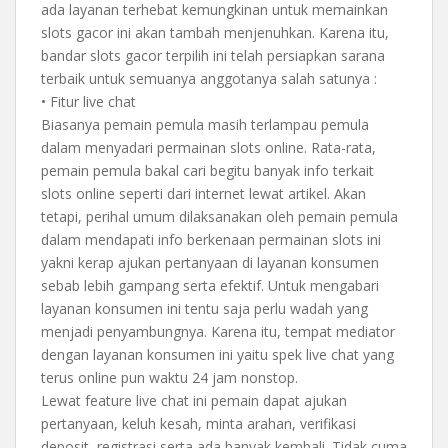
ada layanan terhebat kemungkinan untuk memainkan
slots gacor ini akan tambah menjenuhkan. Karena itu,
bandar slots gacor terpilih ini telah persiapkan sarana
terbaik untuk semuanya anggotanya salah satunya :
• Fitur live chat
Biasanya pemain pemula masih terlampau pemula
dalam menyadari permainan slots online. Rata-rata,
pemain pemula bakal cari begitu banyak info terkait
slots online seperti dari internet lewat artikel. Akan
tetapi, perihal umum dilaksanakan oleh pemain pemula
dalam mendapati info berkenaan permainan slots ini
yakni kerap ajukan pertanyaan di layanan konsumen
sebab lebih gampang serta efektif. Untuk mengabari
layanan konsumen ini tentu saja perlu wadah yang
menjadi penyambungnya. Karena itu, tempat mediator
dengan layanan konsumen ini yaitu spek live chat yang
terus online pun waktu 24 jam nonstop.
Lewat feature live chat ini pemain dapat ajukan
pertanyaan, keluh kesah, minta arahan, verifikasi
deposit, registrasi serta ada banyak kembali. Tidak cuma