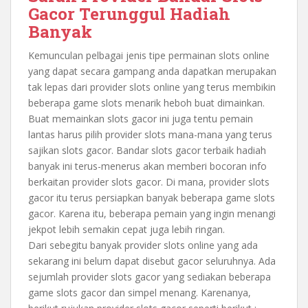
Gacor Terunggul Hadiah
Banyak
Kemunculan pelbagai jenis tipe permainan slots online
yang dapat secara gampang anda dapatkan merupakan
tak lepas dari provider slots online yang terus membikin
beberapa game slots menarik heboh buat dimainkan.
Buat memainkan slots gacor ini juga tentu pemain
lantas harus pilih provider slots mana-mana yang terus
sajikan slots gacor. Bandar slots gacor terbaik hadiah
banyak ini terus-menerus akan memberi bocoran info
berkaitan provider slots gacor. Di mana, provider slots
gacor itu terus persiapkan banyak beberapa game slots
gacor. Karena itu, beberapa pemain yang ingin menangi
jekpot lebih semakin cepat juga lebih ringan.
Dari sebegitu banyak provider slots online yang ada
sekarang ini belum dapat disebut gacor seluruhnya. Ada
sejumlah provider slots gacor yang sediakan beberapa
game slots gacor dan simpel menang. Karenanya,