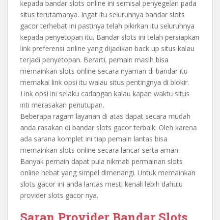
kepada bandar slots online ini semisal penyegelan pada
situs terutamanya. Ingat itu seluruhnya bandar slots
gacor terhebat ini pastinya telah pikirkan itu seluruhnya
kepada penyetopan itu. Bandar slots ini telah persiapkan
link preferensi online yang dijadikan back up situs kalau
terjadi penyetopan. Berarti, pemain masih bisa
memainkan slots online secara nyaman di bandar itu
memakai link opsi itu walau situs pentingnya di blokir.
Link opsi ini selaku cadangan kalau kapan waktu situs
inti merasakan penutupan.
Beberapa ragam layanan di atas dapat secara mudah
anda rasakan di bandar slots gacor terbaik. Oleh karena
ada sarana komplet ini tiap pemain lantas bisa
memainkan slots online secara lancar serta aman.
Banyak pemain dapat pula nikmati permainan slots
online hebat yang simpel dimenangi. Untuk memainkan
slots gacor ini anda lantas mesti kenali lebih dahulu
provider slots gacor nya.
Saran Provider Bandar Slots