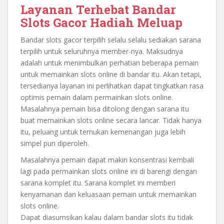
Layanan Terhebat Bandar
Slots Gacor Hadiah Meluap
Bandar slots gacor terpilih selalu selalu sediakan sarana
terpilih untuk seluruhnya member-nya. Maksudnya
adalah untuk menimbulkan perhatian beberapa pemain
untuk memainkan slots online di bandar itu. Akan tetapi,
tersedianya layanan ini perlihatkan dapat tingkatkan rasa
optimis pemain dalam permainkan slots online.
Masalahnya pemain bisa ditolong dengan sarana itu
buat memainkan slots online secara lancar. Tidak hanya
itu, peluang untuk temukan kemenangan juga lebih
simpel pun diperoleh.
Masalahnya pemain dapat makin konsentrasi kembali
lagi pada permainkan slots online ini di barengi dengan
sarana komplet itu. Sarana komplet ini memberi
kenyamanan dan keluasaan pemain untuk memainkan
slots online.
Dapat diasumsikan kalau dalam bandar slots itu tidak