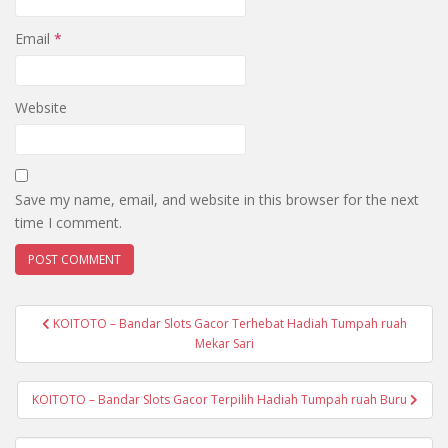
Email
*
Website
Save my name, email, and website in this browser for the next
time I comment.
Post
KOITOTO – Bandar Slots Gacor Terhebat Hadiah Tumpah ruah
navigation
Mekar Sari
KOITOTO – Bandar Slots Gacor Terpilih Hadiah Tumpah ruah Buru