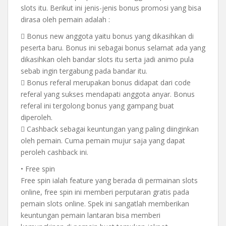
slots itu. Berikut ini jenis-jenis bonus promosi yang bisa
dirasa oleh pemain adalah :
 Bonus new anggota yaitu bonus yang dikasihkan di
peserta baru. Bonus ini sebagai bonus selamat ada yang
dikasihkan oleh bandar slots itu serta jadi animo pula
sebab ingin tergabung pada bandar itu.
 Bonus referal merupakan bonus didapat dari code
referal yang sukses mendapati anggota anyar. Bonus
referal ini tergolong bonus yang gampang buat
diperoleh.
 Cashback sebagai keuntungan yang paling diinginkan
oleh pemain. Cuma pemain mujur saja yang dapat
peroleh cashback ini.
• Free spin
Free spin ialah feature yang berada di permainan slots
online, free spin ini memberi perputaran gratis pada
pemain slots online. Spek ini sangatlah memberikan
keuntungan pemain lantaran bisa memberi