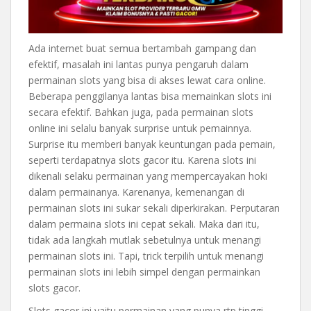
Ada internet buat semua bertambah gampang dan
efektif, masalah ini lantas punya pengaruh dalam
permainan slots yang bisa di akses lewat cara online.
Beberapa penggilanya lantas bisa memainkan slots ini
secara efektif. Bahkan juga, pada permainan slots
online ini selalu banyak surprise untuk pemainnya.
Surprise itu memberi banyak keuntungan pada pemain,
seperti terdapatnya slots gacor itu. Karena slots ini
dikenali selaku permainan yang mempercayakan hoki
dalam permainanya. Karenanya, kemenangan di
permainan slots ini sukar sekali diperkirakan. Perputaran
dalam permaina slots ini cepat sekali. Maka dari itu,
tidak ada langkah mutlak sebetulnya untuk menangi
permainan slots ini. Tapi, trick terpilih untuk menangi
permainan slots ini lebih simpel dengan permainkan
slots gacor.
Slots gacor ini yaitu permainan yang punya rtp tinggi.