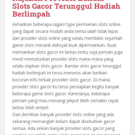
Slots Gacor Terunggul Hadiah
Berlimpah
Kehadiran beberapa ragam type permainan slots online
yang dapat secara mudah anda temui ialah tidak lepas
dari provider slots online yang selalu membikin sejumlah
game slots menarik dahsyat buat dipermainkan. Buat
memainkan slots gacor ini lantas tentu saja pemain juga
mesti memutuskan provider slots mana-mana yang
selalu siapkan slots gacor. Bandar slots gacor terunggul
hadiah berlimpah ini terus-menerus akan berikan
bocoran info terkait provider slots gacor. Di mana,
provider slots gacor itu terus persiapkan begitu banyak
beberapa game slots gacor. Karenanya, beberapa
pemain yang mau menangi jekpot lebih semakin cepat
lantas lebih simpel.
Dari demikian banyak provider slots online yang ada
sekarang memanglah belum dapat disebutkan gacor
semua. Ada sekian banyak provider slots gacor yang