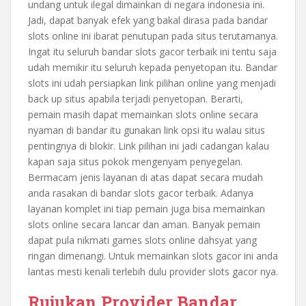
undang untuk ilegal dimainkan di negara indonesia ini.
Jadi, dapat banyak efek yang bakal dirasa pada bandar
slots online ini ibarat penutupan pada situs terutamanya.
Ingat itu seluruh bandar slots gacor terbaik ini tentu saja
udah memikir itu seluruh kepada penyetopan itu. Bandar
slots ini udah persiapkan link pilihan online yang menjadi
back up situs apabila terjadi penyetopan. Berarti,
pemain masih dapat memainkan slots online secara
nyaman di bandar itu gunakan link opsi itu walau situs
pentingnya di blokir. Link pilihan ini jadi cadangan kalau
kapan saja situs pokok mengenyam penyegelan.
Bermacam jenis layanan di atas dapat secara mudah
anda rasakan di bandar slots gacor terbaik. Adanya
layanan komplet ini tiap pemain juga bisa memainkan
slots online secara lancar dan aman. Banyak pemain
dapat pula nikmati games slots online dahsyat yang
ringan dimenangi. Untuk memainkan slots gacor ini anda
lantas mesti kenali terlebih dulu provider slots gacor nya.
Rujukan Provider Bandar