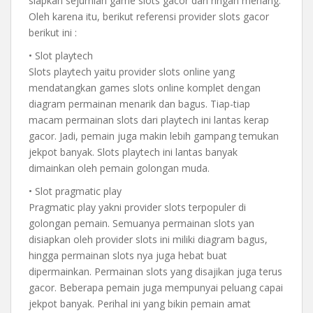
siapkan sejumlah game slots gacor dan ringan menang.
Oleh karena itu, berikut referensi provider slots gacor
berikut ini :
• Slot playtech
Slots playtech yaitu provider slots online yang
mendatangkan games slots online komplet dengan
diagram permainan menarik dan bagus. Tiap-tiap
macam permainan slots dari playtech ini lantas kerap
gacor. Jadi, pemain juga makin lebih gampang temukan
jekpot banyak. Slots playtech ini lantas banyak
dimainkan oleh pemain golongan muda.
• Slot pragmatic play
Pragmatic play yakni provider slots terpopuler di
golongan pemain. Semuanya permainan slots yan
disiapkan oleh provider slots ini miliki diagram bagus,
hingga permainan slots nya juga hebat buat
dipermainkan. Permainan slots yang disajikan juga terus
gacor. Beberapa pemain juga mempunyai peluang capai
jekpot banyak. Perihal ini yang bikin pemain amat