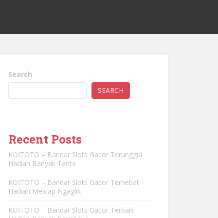
Search
SEARCH
Recent Posts
KOITOTO – Bandar Slots Gacor Terunggul
Hadiah Banyak Tanta
KOITOTO – Bandar Slots Gacor Terhebat
Hadiah Meluap Ngaglik
KOITOTO – Bandar Slots Gacor Terbaik