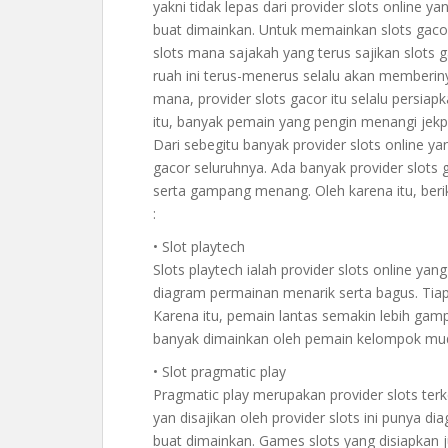
yakni tidak lepas dari provider slots online 
buat dimainkan. Untuk memainkan slots gacor i
slots mana sajakah yang terus sajikan slots 
ruah ini terus-menerus selalu akan memberiny
mana, provider slots gacor itu selalu persia
itu, banyak pemain yang pengin menangi jekpo
Dari sebegitu banyak provider slots online 
gacor seluruhnya. Ada banyak provider slots
serta gampang menang. Oleh karena itu, berik
:
• Slot playtech
Slots playtech ialah provider slots online y
diagram permainan menarik serta bagus. Tiap 
Karena itu, pemain lantas semakin lebih gamp
banyak dimainkan oleh pemain kelompok mu
• Slot pragmatic play
Pragmatic play merupakan provider slots ter
yan disajikan oleh provider slots ini punya 
buat dimainkan. Games slots yang disiapkan 