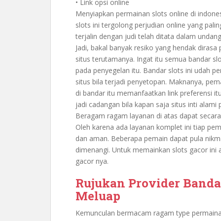
• Link opsi online
Menyiapkan permainan slots online di indone
slots ini tergolong perjudian online yang pal
terjalin dengan judi telah ditata dalam undang
Jadi, bakal banyak resiko yang hendak dirasa 
situs terutamanya. Ingat itu semua bandar slot
pada penyegelan itu. Bandar slots ini udah per
situs bila terjadi penyetopan. Maknanya, pe
di bandar itu memanfaatkan link preferensi itu 
jadi cadangan bila kapan saja situs inti alami
Beragam ragam layanan di atas dapat secara 
Oleh karena ada layanan komplet ini tiap pem
dan aman. Beberapa pemain dapat pula nikmat
dimenangi. Untuk memainkan slots gacor ini a
gacor nya.
Rujukan Provider Bandar
Meluap
Kemunculan bermacam ragam type permainan 