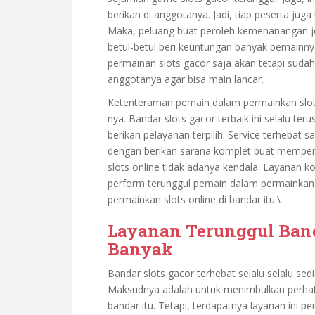
berikan di anggotanya. Jadi, tiap peserta jug
Maka, peluang buat peroleh kemenanangan jek
betul-betul beri keuntungan banyak pemainnya
permainan slots gacor saja akan tetapi sudah
anggotanya agar bisa main lancar.
Ketenteraman pemain dalam permainkan slots 
nya. Bandar slots gacor terbaik ini selalu
berikan pelayanan terpilih. Service terhebat 
dengan berikan sarana komplet buat memper
slots online tidak adanya kendala. Layanan k
perform terunggul pemain dalam permainkan sl
permainkan slots online di bandar itu.\
Layanan Terunggul Band
Banyak
Bandar slots gacor terhebat selalu selalu se
Maksudnya adalah untuk menimbulkan perhat
bandar itu. Tetapi, terdapatnya layanan ini p