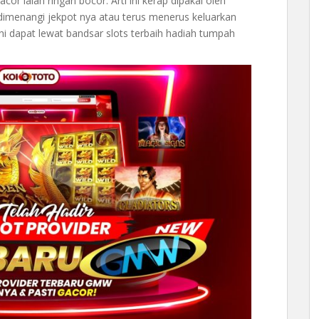
cor ialah ringan bocor. Arti ini kerap dipakai oleh
dimenangi jekpot nya atau terus menerus keluarkan
ini dapat lewat bandsar slots terbaih hadiah tumpah