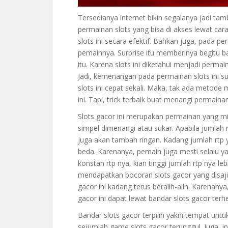
Tersedianya internet bikin segalanya jadi tam
permainan slots yang bisa di akses lewat ca
slots ini secara efektif. Bahkan juga, pada pe
pemainnya. Surprise itu memberinya begitu b
itu. Karena slots ini diketahui menjadi per
Jadi, kemenangan pada permainan slots ini s
slots ini cepat sekali. Maka, tak ada metod
ini. Tapi, trick terbaik buat menangi permaina
Slots gacor ini merupakan permainan yang miliki
simpel dimenangi atau sukar. Apabila jumlah
juga akan tambah ringan. Kadang jumlah rtp y
beda. Karenanya, pemain juga mesti selalu yak
konstan rtp nya, kian tinggi jumlah rtp nya le
mendapatkan bocoran slots gacor yang disaji
gacor ini kadang terus beralih-alih. Karenanya
gacor ini dapat lewat bandar slots gacor terh
Bandar slots gacor terpilih yakni tempat unt
sejumlah game slots gacor terunggul. Juga, in