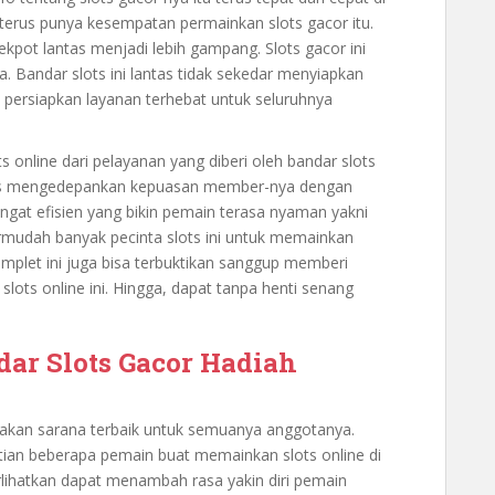
a terus punya kesempatan permainkan slots gacor itu.
pot lantas menjadi lebih gampang. Slots gacor ini
. Bandar slots ini lantas tidak sekedar menyiapkan
 persiapkan layanan terhebat untuk seluruhnya
online dari pelayanan yang diberi oleh bandar slots
 terus mengedepankan kepuasan member-nya dengan
sangat efisien yang bikin pemain terasa nyaman yakni
mudah banyak pecinta slots ini untuk memainkan
omplet ini juga bisa terbuktikan sanggup memberi
ots online ini. Hingga, dapat tanpa henti senang
ar Slots Gacor Hadiah
diakan sarana terbaik untuk semuanya anggotanya.
ian beberapa pemain buat memainkan slots online di
erlihatkan dapat menambah rasa yakin diri pemain