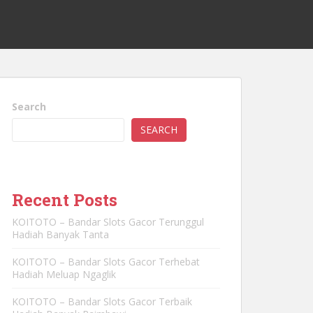
Search
SEARCH
Recent Posts
KOITOTO – Bandar Slots Gacor Terunggul
Hadiah Banyak Tanta
KOITOTO – Bandar Slots Gacor Terhebat
Hadiah Meluap Ngaglik
KOITOTO – Bandar Slots Gacor Terbaik