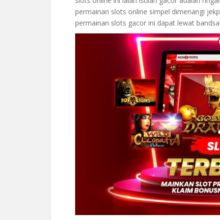
slots online ini ialah istilah gacor adalah ri
permainan slots online simpel dimenangi jekpo
permainan slots gacor ini dapat lewat bandsa