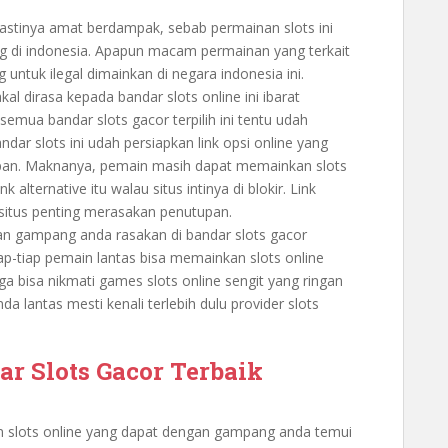
pastinya amat berdampak, sebab permainan slots ini
ang di indonesia. Apapun macam permainan yang terkait
untuk ilegal dimainkan di negara indonesia ini.
al dirasa kepada bandar slots online ini ibarat
semua bandar slots gacor terpilih ini tentu udah
dar slots ini udah persiapkan link opsi online yang
utupan. Maknanya, pemain masih dapat memainkan slots
 alternative itu walau situs intinya di blokir. Link
u situs penting merasakan penutupan.
n gampang anda rasakan di bandar slots gacor
tiap-tiap pemain lantas bisa memainkan slots online
a bisa nikmati games slots online sengit yang ringan
a lantas mesti kenali terlebih dulu provider slots
ar Slots Gacor Terbaik
slots online yang dapat dengan gampang anda temui