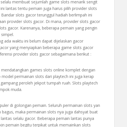
ang selalu membuat sejumlah game slots menarik sengit
i lantas tentu pemain juga harus pilih provider slots
 Bandar slots gacor terunggul hadiah berlimpah ini
n provider slots gacor. Di mana, provider slots gacor
lots gacor. Karenanya, beberapa pemain yang pengin
 simpel.
ng ada waktu ini belum dapat dijelaskan gacor
 gacor yang menyiapkan beberapa game slots gacor
eferensi provider slots gacor sebagaimana berikut :
yang mendatangkan games slots online komplet dengan
model permainan slots dari playtech ini juga kerap
 gampang peroleh jekpot tumpah ruah. Slots playtech
lompok muda.
opuler di golongan pemain. Seluruh permainan slots yan
ram bagus, maka permainan slots nya juga dahsyat buat
 lantas selalu gacor. Beberapa pemain lantas punya
ikin pemain begitu terpikat untuk memainkan slots