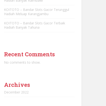
Hadiah Banyak Raimbawi
KOITOTO – Bandar Slots Gacor Terunggul
Hadiah Meluap Karangjambu
KOITOTO – Bandar Slots Gacor Terbaik
Hadiah Banyak Tahuna
Recent Comments
No comments to show.
Archives
December 2022