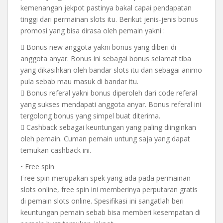
kemenangan jekpot pastinya bakal capai pendapatan
tinggi dari permainan slots itu. Berikut jenis-jenis bonus
promosi yang bisa dirasa oleh pemain yakni :
 Bonus new anggota yakni bonus yang diberi di
anggota anyar. Bonus ini sebagai bonus selamat tiba
yang dikasihkan oleh bandar slots itu dan sebagai animo
pula sebab mau masuk di bandar itu.
 Bonus referal yakni bonus diperoleh dari code referal
yang sukses mendapati anggota anyar. Bonus referal ini
tergolong bonus yang simpel buat diterima.
 Cashback sebagai keuntungan yang paling diinginkan
oleh pemain. Cuman pemain untung saja yang dapat
temukan cashback ini.
• Free spin
Free spin merupakan spek yang ada pada permainan
slots online, free spin ini memberinya perputaran gratis
di pemain slots online. Spesifikasi ini sangatlah beri
keuntungan pemain sebab bisa memberi kesempatan di