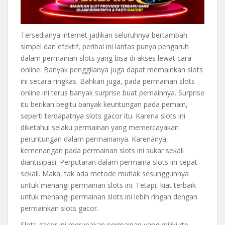
Tersedianya internet jadikan seluruhnya bertambah
simpel dan efektif, perihal ini lantas punya pengaruh
dalam permainan slots yang bisa di akses lewat cara
online. Banyak penggilanya juga dapat memainkan slots
ini secara ringkas. Bahkan juga, pada permainan slots
online ini terus banyak surprise buat pemainnya. Surprise
itu berikan begitu banyak keuntungan pada pemain,
seperti terdapatnya slots gacor itu. Karena slots ini
diketahui selaku permainan yang memercayakan
peruntungan dalam permainanya. Karenanya,
kemenangan pada permainan slots ini sukar sekali
diantisipasi. Perputaran dalam permaina slots ini cepat
sekali. Maka, tak ada metode mutlak sesungguhnya
untuk menangi permainan slots ini. Tetapi, kiat terbaik
untuk menangi permainan slots ini lebih ringan dengan
permainkan slots gacor.
Slots gacor ini merupakan permainan yang miliki rtp