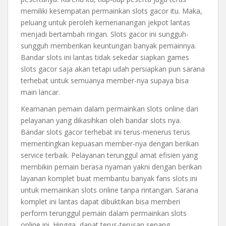
memiliki kesempatan permainkan slots gacor itu. Maka,
peluang untuk peroleh kemenanangan jekpot lantas
menjadi bertambah ringan. Slots gacor ini sungguh-
sungguh memberikan keuntungan banyak pemainnya.
Bandar slots ini lantas tidak sekedar siapkan games
slots gacor saja akan tetapi udah persiapkan pun sarana
terhebat untuk semuanya member-nya supaya bisa
main lancar.
Keamanan pemain dalam permainkan slots online dari
pelayanan yang dikasihkan oleh bandar slots nya.
Bandar slots gacor terhebat ini terus-menerus terus
mementingkan kepuasan member-nya dengan berikan
service terbaik. Pelayanan terunggul amat efisien yang
membikin pemain berasa nyaman yakni dengan berikan
layanan komplet buat membantu banyak fans slots ini
untuk memainkan slots online tanpa rintangan. Sarana
komplet ini lantas dapat dibuktikan bisa memberi
perform terunggul pemain dalam permainkan slots
online ini. Hingga, dapat terus-terusan senang