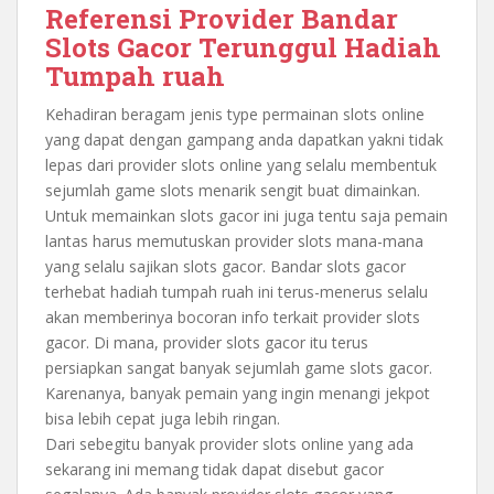
Referensi Provider Bandar
Slots Gacor Terunggul Hadiah
Tumpah ruah
Kehadiran beragam jenis type permainan slots online
yang dapat dengan gampang anda dapatkan yakni tidak
lepas dari provider slots online yang selalu membentuk
sejumlah game slots menarik sengit buat dimainkan.
Untuk memainkan slots gacor ini juga tentu saja pemain
lantas harus memutuskan provider slots mana-mana
yang selalu sajikan slots gacor. Bandar slots gacor
terhebat hadiah tumpah ruah ini terus-menerus selalu
akan memberinya bocoran info terkait provider slots
gacor. Di mana, provider slots gacor itu terus
persiapkan sangat banyak sejumlah game slots gacor.
Karenanya, banyak pemain yang ingin menangi jekpot
bisa lebih cepat juga lebih ringan.
Dari sebegitu banyak provider slots online yang ada
sekarang ini memang tidak dapat disebut gacor