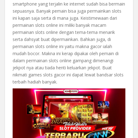
smartphone yang terjalin ke internet sudah bisa bermain
sepuasnya. Banyak pemain bisa juga permainkan slots
ini kapan saja serta di mana juga. Keistimewaan dari
permainan slots online ini miliki banyak macam
permainan slots online dengan tema-tema menarik
serta dahsyat buat dipermainkan. Bahkan juga, di
permainan slots online ini yaitu makna gacor ialah
mudah bocor. Makna ini kerap dipakai oleh pemain di
dalam permainan slots online gampang dimenangi
jekpot nya atau tiada henti keluarkan jekpot. Buat
nikmati games slots gacor ini dapat lewat bandsar slots
terbaih hadiah banyak.