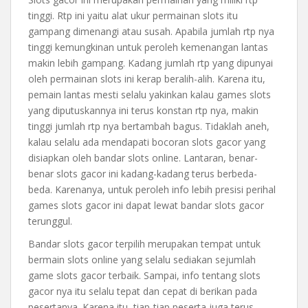
tinggi. Rtp ini yaitu alat ukur permainan slots itu
gampang dimenangi atau susah. Apabila jumlah rtp nya
tinggi kemungkinan untuk peroleh kemenangan lantas
makin lebih gampang. Kadang jumlah rtp yang dipunyai
oleh permainan slots ini kerap beralih-alih. Karena itu,
pemain lantas mesti selalu yakinkan kalau games slots
yang diputuskannya ini terus konstan rtp nya, makin
tinggi jumlah rtp nya bertambah bagus. Tidaklah aneh,
kalau selalu ada mendapati bocoran slots gacor yang
disiapkan oleh bandar slots online. Lantaran, benar-
benar slots gacor ini kadang-kadang terus berbeda-
beda. Karenanya, untuk peroleh info lebih presisi perihal
games slots gacor ini dapat lewat bandar slots gacor
terunggul.
Bandar slots gacor terpilih merupakan tempat untuk
bermain slots online yang selalu sediakan sejumlah
game slots gacor terbaik. Sampai, info tentang slots
gacor nya itu selalu tepat dan cepat di berikan pada
pesertanya. Karena itu, tiap-tiap peserta juga terus